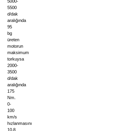
5000-
5500 
d/dak 
aralığında 
95 
bg 
üreten 
motorun 
maksimum 
torkuysa 
2000-
3500 
d/dak 
aralığında 
175 
Nm. 
0-
100 
km/s 
hızlanmasını 
10.8 