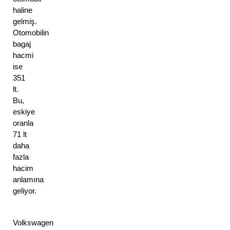
haline 
gelmiş. 
Otomobilin 
bagaj 
hacmi 
ise 
351 
lt. 
Bu, 
eskiye 
oranla 
71 lt 
daha 
fazla 
hacim 
anlamına 
geliyor. 
Volkswagen 