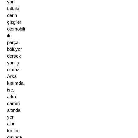
yan 
taftaki 
derin 
çizgiler 
otomobili 
iki 
parça 
bölüyor 
dersek 
yanlış 
olmaz. 
Arka 
kısımda 
ise, 
arka 
camın 
altında 
yer 
alan 
kırılım 
dışında 