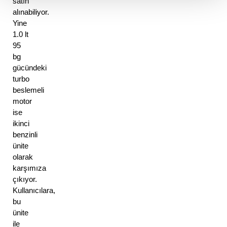
satın 
alınabiliyor. 
Yine 
1.0 lt 
95 
bg 
gücündeki 
turbo 
beslemeli 
motor 
ise 
ikinci 
benzinli 
ünite 
olarak 
karşımıza 
çıkıyor. 
Kullanıcılara, 
bu 
ünite 
ile 