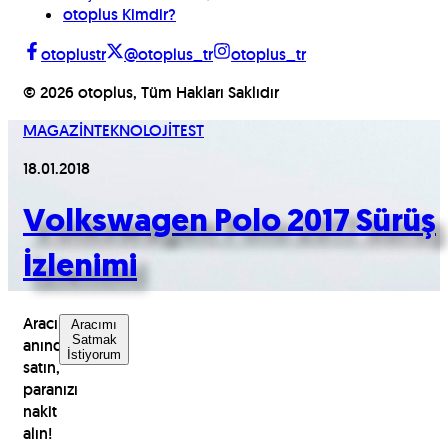
otoplus Kimdir?
otoplustr
@otoplus_tr
otoplus_tr
©
2026
otoplus, Tüm Hakları Saklıdır
MAGAZİN
TEKNOLOJİ
TEST
18.01.2018
Volkswagen Polo 2017 Sürüş
İzlenimi
Aracınızı
Aracımı
Satmak
anında
İstiyorum
satın,
paranızı
nakit
alın!