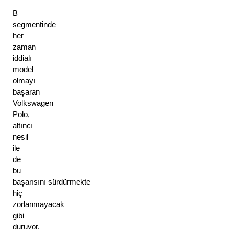
B
segmentinde
her
zaman
iddialı
model
olmayı
başaran
Volkswagen
Polo,
altıncı
nesil
ile
de
bu
başarısını sürdürmekte
hiç
zorlanmayacak
gibi
duruyor.