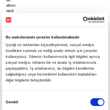
altıncı 
nesil 
Polo’nun, 
bugüne 
kadar 
üretilmiş 
Bu websitesinde çerezler kullanılmaktadır
en 
geniş 
İçeriği ve reklamları kişiselleştirmek, sosyal medya
model 
özellikleri sunmak ve trafiği analiz etmek için çerezler
olduğunu 
kullanıyoruz. Sitemizi kullanımınızla ilgili bilgileri ayrıca
söylüyorlar. 
sosyal medya, reklamcılık ve analiz iş ortaklarımızla
paylaşabiliriz. İş ortaklarımız, bu bilgileri kendilerine
sağladığınız veya hizmetlerini kullanırken topladıkları
Volkswagen 
diğer bilgilerle birleştirebilir.
Polo’nun 
motor 
seçenekleri 
ise 
Onay
iki 
Gerekli
Seçimi
benzinli, 