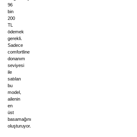
96
bin
200
TL
ödemek
gerekli.
Sadece
comfortline
donanım
seviyesi
ile
satılan
bu
model,
ailenin
en
üst
basamağını
oluşturuyor.