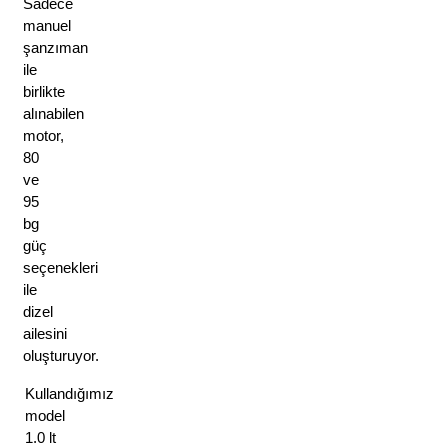
Sadece 
manuel 
şanzıman 
ile 
birlikte 
alınabilen 
motor, 
80 
ve 
95 
bg 
güç 
seçenekleri 
ile 
dizel 
ailesini 
oluşturuyor. 
Kullandığımız 
model 
1.0 lt 