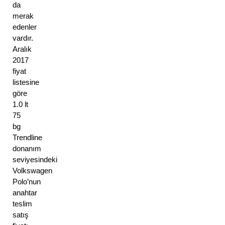
da
merak
edenler
vardır.
Aralık
2017
fiyat
listesine
göre
1.0 lt
75
bg
Trendline
donanım
seviyesindeki
Volkswagen
Polo’nun
anahtar
teslim
satış