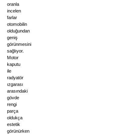
oranla 
incelen 
farlar 
otomobilin 
olduğundan 
geniş 
görünmesini 
sağlıyor. 
Motor 
kaputu 
ile 
radyatör 
ızgarası 
arasındaki 
gövde 
rengi 
parça 
oldukça 
estetik 
görünürken 