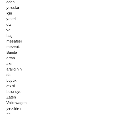
eden 
yolcular 
için 
yeterli 
diz 
ve 
baş 
mesafesi 
mevcut. 
Bunda 
artan 
aks 
aralığının 
da 
büyük 
etkisi 
bulunuyor. 
Zaten 
Volkswagen 
yetkilileri 
de, 