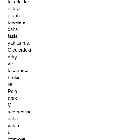
tekerlekler 
eskiye 
oranla 
köşelere 
daha 
fazla 
yaklaşmış. 
Ölçülerdeki 
artış 
ve 
tasarımsal 
hileler 
ile 
Polo 
artık 
C 
segmentine 
daha 
yakın 
bir 
otomobil 