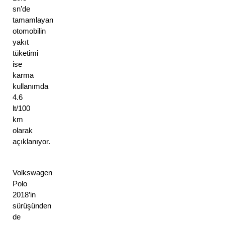
sn’de 
tamamlayan 
otomobilin 
yakıt 
tüketimi 
ise 
karma 
kullanımda 
4.6 
lt/100 
km 
olarak 
açıklanıyor.
Volkswagen
Polo
2018’in
sürüşünden
de