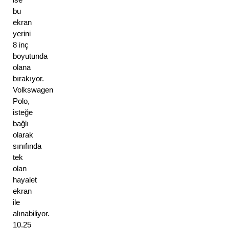
bu 
ekran 
yerini 
8 inç 
boyutunda 
olana 
bırakıyor. 
Volkswagen 
Polo, 
isteğe 
bağlı 
olarak 
sınıfında 
tek 
olan 
hayalet 
ekran 
ile 
alınabiliyor. 
10.25 