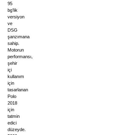
95 
bg’lik 
versiyon 
ve 
DSG 
şanzımana 
sahip. 
Motorun 
performansı, 
şehir 
içi 
kullanım 
için 
tasarlanan 
Polo 
2018 
için 
tatmin 
edici 
düzeyde. 