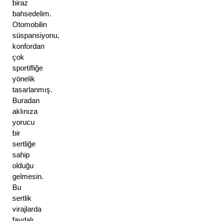
biraz
bahsedelim.
Otomobilin
süspansiyonu,
konfordan
çok
sportifliğe
yönelik
tasarlanmış.
Buradan
aklınıza
yorucu
bir
sertliğe
sahip
olduğu
gelmesin.
Bu
sertlik
virajlarda
faydalı