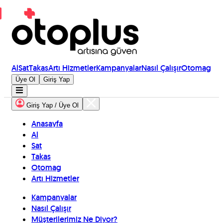
Al
Sat
Takas
Artı Hizmetler
Kampanyalar
Nasıl Çalışır
Otomag
Üye Ol
Giriş Yap
Giriş Yap / Üye Ol
Anasayfa
Al
Sat
Takas
Otomag
Artı Hizmetler
Kampanyalar
Nasıl Çalışır
Müşterilerimiz Ne Diyor?