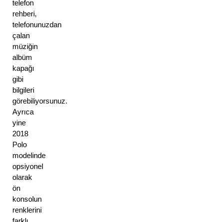
telefon 
rehberi, 
telefonunuzdan 
çalan 
müziğin 
albüm 
kapağı 
gibi 
bilgileri 
görebiliyorsunuz. 
Ayrıca 
yine 
2018 
Polo 
modelinde 
opsiyonel 
olarak 
ön 
konsolun 
renklerini 
farklı 