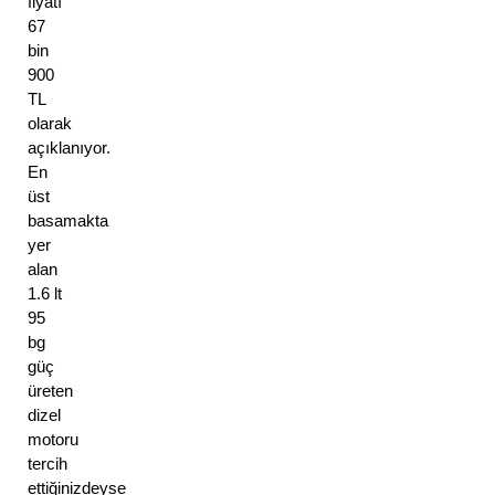
fiyatı
67
bin
900
TL
olarak
açıklanıyor.
En
üst
basamakta
yer
alan
1.6 lt
95
bg
güç
üreten
dizel
motoru
tercih
ettiğinizdeyse