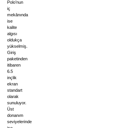
Polo’nun 
iç 
mekânında 
ise 
kalite 
algısı 
oldukça 
yükselmiş. 
Giriş 
paketinden 
itibaren 
6.5 
inçlik 
ekran 
standart 
olarak 
sunuluyor. 
Üst 
donanım 
seviyelerinde 
ise 