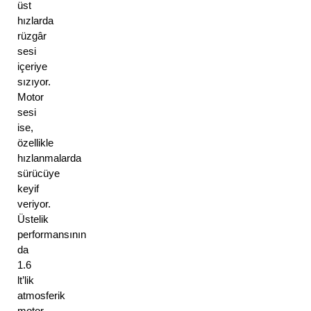
üst
hızlarda
rüzgâr
sesi
içeriye
sızıyor.
Motor
sesi
ise,
özellikle
hızlanmalarda
sürücüye
keyif
veriyor.
Üstelik
performansının
da
1.6
lt’lik
atmosferik
motor