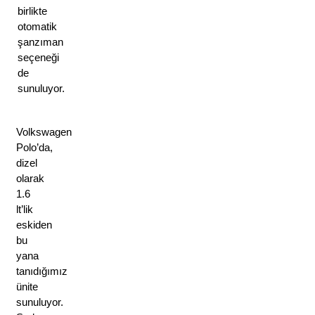
birlikte 
otomatik 
şanzıman 
seçeneği 
de 
sunuluyor. 
Volkswagen 
Polo’da, 
dizel 
olarak 
1.6 
lt’lik 
eskiden 
bu 
yana 
tanıdığımız 
ünite 
sunuluyor. 