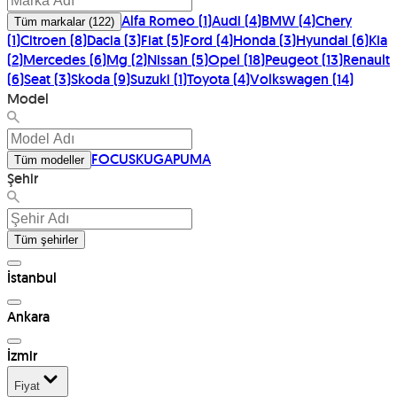
Alfa Romeo
(
1
)
Audi
(
4
)
BMW
(
4
)
Chery
Tüm markalar
(
122
)
(
1
)
Citroen
(
8
)
Dacia
(
3
)
Fiat
(
5
)
Ford
(
4
)
Honda
(
3
)
Hyundai
(
6
)
Kia
(
2
)
Mercedes
(
6
)
Mg
(
2
)
Nissan
(
5
)
Opel
(
18
)
Peugeot
(
13
)
Renault
(
6
)
Seat
(
3
)
Skoda
(
9
)
Suzuki
(
1
)
Toyota
(
4
)
Volkswagen
(
14
)
Model
FOCUS
KUGA
PUMA
Tüm modeller
Şehir
Tüm şehirler
İstanbul
Ankara
İzmir
Fiyat