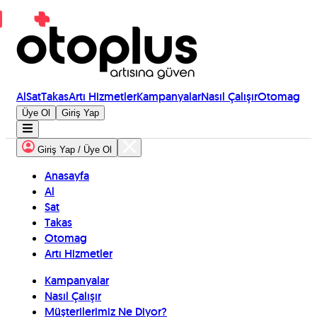
Al
Sat
Takas
Artı Hizmetler
Kampanyalar
Nasıl Çalışır
Otomag
Üye Ol
Giriş Yap
Giriş Yap / Üye Ol
Anasayfa
Al
Sat
Takas
Otomag
Artı Hizmetler
Kampanyalar
Nasıl Çalışır
Müşterilerimiz Ne Diyor?