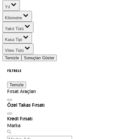
Yıl
Kilometre
Yakıt Türü
Kasa Tipi
Vites Türü
Temizle
Sonuçları Göster
FİLTRELE
Temizle
Fırsat Araçları
Özel Takas Fırsatı
Kredi Fırsatı
Marka