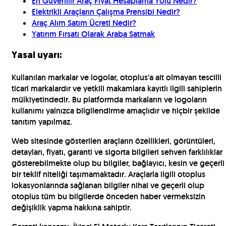
En Güvenilir Araç Fiyat Hesaplama Yolu Nedir?
Elektrikli Araçların Çalışma Prensibi Nedir?
Araç Alım Satım Ücreti Nedir?
Yatırım Fırsatı Olarak Araba Satmak
Yasal uyarı:
Kullanılan markalar ve logolar, otoplus'a ait olmayan tescilli
ticari markalardır ve yetkili makamlara kayıtlı ilgili sahiplerin
mülkiyetindedir. Bu platformda markaların ve logoların
kullanımı yalnızca bilgilendirme amaçlıdır ve hiçbir şekilde
tanıtım yapılmaz.
Web sitesinde gösterilen araçların özellikleri, görüntüleri,
detayları, fiyatı, garanti ve sigorta bilgileri sehven farklılıklar
gösterebilmekte olup bu bilgiler, bağlayıcı, kesin ve geçerli
bir teklif niteliği taşımamaktadır. Araçlarla ilgili otoplus
lokasyonlarında sağlanan bilgiler nihai ve geçerli olup
otoplus tüm bu bilgilerde önceden haber vermeksizin
değişiklik yapma hakkına sahiptir.