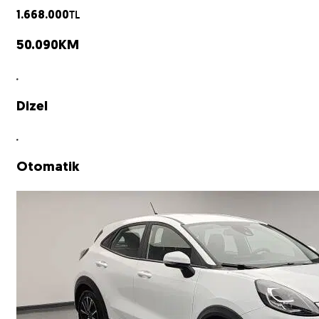
TL
1.668.000
50.090
KM
Dizel
Otomatik