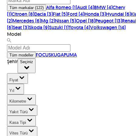
Alfa Romeo
(
1
)
Audi
(
4
)
BMW
(
4
)
Chery
Tüm markalar
(
122
)
(
1
)
Citroen
(
8
)
Dacia
(
3
)
Fiat
(
5
)
Ford
(
4
)
Honda
(
3
)
Hyundai
(
6
)
Ki
(
2
)
Mercedes
(
6
)
Mg
(
2
)
Nissan
(
5
)
Opel
(
18
)
Peugeot
(
13
)
Renaul
(
6
)
Seat
(
3
)
Skoda
(
9
)
Suzuki
(
1
)
Toyota
(
4
)
Volkswagen
(
14
)
Model
FOCUS
KUGA
PUMA
Tüm modeller
Şehir
Seçiniz
Fiyat
Yıl
Kilometre
Yakıt Türü
Kasa Tipi
Vites Türü