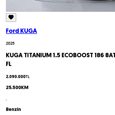
Ford
KUGA
2025
KUGA TITANIUM 1.5 ECOBOOST 186 8A
FL
TL
2.090.000
25.500
KM
Benzin