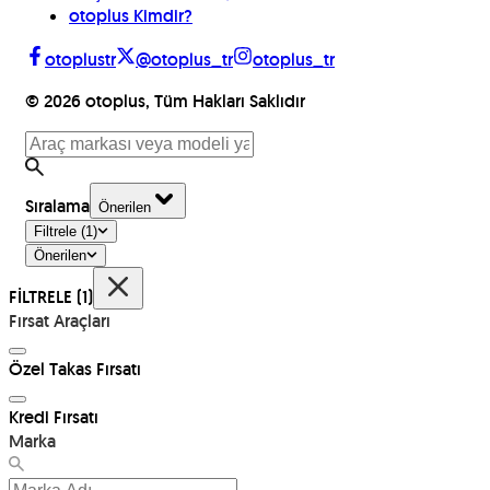
otoplus Kimdir?
otoplustr
@otoplus_tr
otoplus_tr
©
2026
otoplus, Tüm Hakları Saklıdır
Sıralama
Önerilen
Filtrele
(1)
Önerilen
FİLTRELE
(1)
Fırsat Araçları
Özel Takas Fırsatı
Kredi Fırsatı
Marka