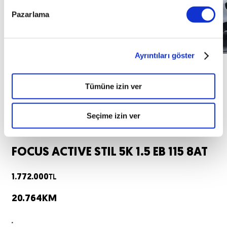
Pazarlama
Ayrıntıları göster
Kredi Fırsatı
Tümüne izin ver
Ford
FOCUS
Seçime izin ver
2024
FOCUS ACTIVE STIL 5K 1.5 EB 115 8AT
TL
1.772.000
20.764
KM