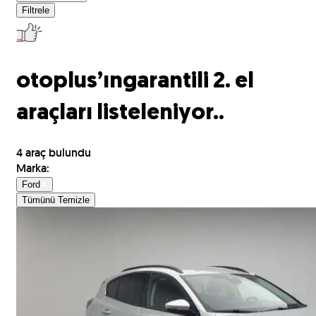
Filtrele
otoplus’ın
garantili 2. el
araçları listeleniyor..
4
araç bulundu
Marka
:
Ford
Tümünü Temizle