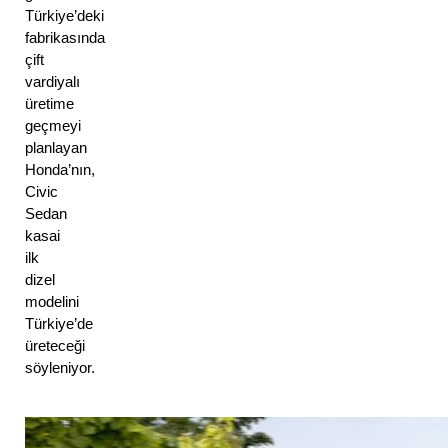
Türkiye’deki 
fabrikasında 
çift 
vardiyalı 
üretime 
geçmeyi 
planlayan 
Honda’nın, 
Civic 
Sedan 
kasai 
ilk 
dizel 
modelini 
Türkiye’de 
üreteceği 
söyleniyor.