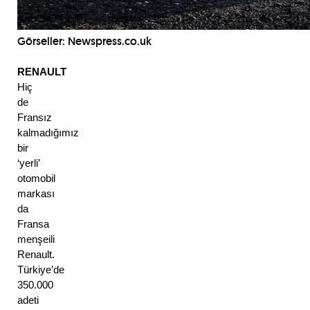
Görseller:
Newspress.co.uk
RENAULT
Hiç 
de 
Fransız 
kalmadığımız 
bir 
‘yerli’ 
otomobil 
markası 
da 
Fransa 
menşeili 
Renault. 
Türkiye’de 
350.000 
adeti 