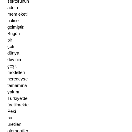
sektörünün 
adeta 
memleketi 
haline 
gelmiştir. 
Bugün 
bir 
çok 
dünya 
devinin 
çeşitli 
modelleri 
neredeyse 
tamamına 
yakını 
Türkiye’de 
üretilmekte. 
Peki 
bu 
üretilen 
otomobiller 