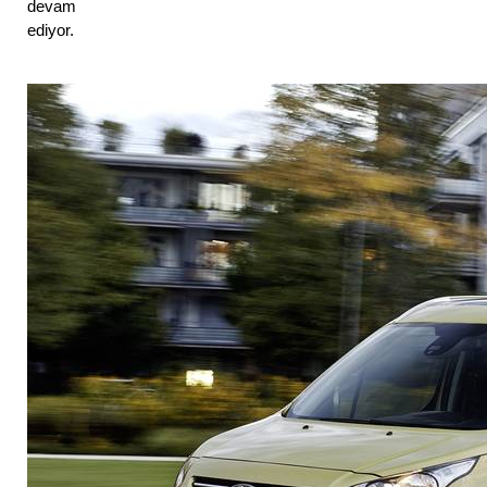
devam 
ediyor.