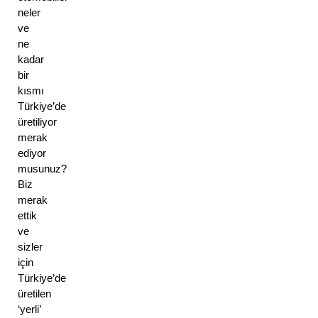
neler 
ve 
ne 
kadar 
bir 
kısmı 
Türkiye’de 
üretiliyor 
merak 
ediyor 
musunuz? 
Biz 
merak 
ettik 
ve 
sizler 
için 
Türkiye’de 
üretilen 
‘yerli’ 