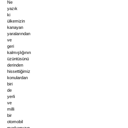
Ne 
yazık 
ki 
ülkemizin 
kanayan 
yaralarından 
ve 
geri 
kalmışlığının 
üzüntüsünü 
derinden 
hissettiğimiz 
konulardan 
biri 
de 
yerli 
ve 
milli 
bir 
otomobil 
markamızın 