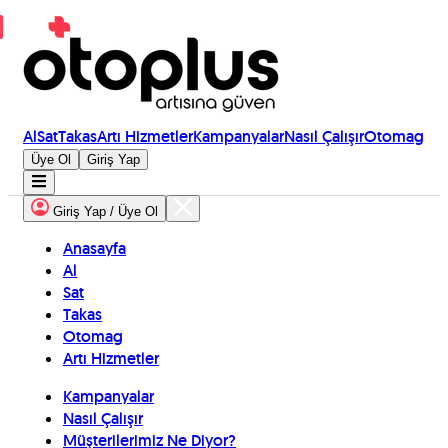
Al
Sat
Takas
Artı Hizmetler
Kampanyalar
Nasıl Çalışır
Otomag
Üye Ol
Giriş Yap
Giriş Yap / Üye Ol
Anasayfa
Al
Sat
Takas
Otomag
Artı Hizmetler
Kampanyalar
Nasıl Çalışır
Müşterilerimiz Ne Diyor?