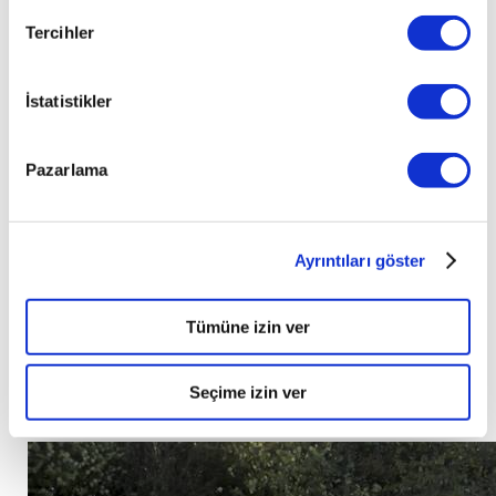
Türkiye’de 
Tercihler
satışa 
sunduğu 
modelleri 
İstatistikler
dışında 
sadece 
diğer 
Pazarlama
ülkelerde 
piyasaya 
sürdüğü 
birden 
Ayrıntıları göster
fazla 
araba 
Tümüne izin ver
modeli 
de 
Türkiye’de 
Seçime izin ver
üretilmekte.