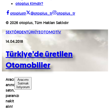
otoplus Kimdir?
otoplustr
@otoplus_tr
otoplus_tr
©
2026
otoplus, Tüm Hakları Saklıdır
SEKTÖRDEN
TÜRKİYE
OTOMOTİV
14.04.2018
Türkiye’de üretilen
Otomobiller
Aracınızı
Aracımı
Satmak
anında
İstiyorum
satın,
paranızı
nakit
alın!