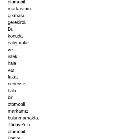
otomobil 
markasının 
çıkması 
gerekirdi. 
Bu 
konuda 
çalışmalar 
ve 
istek 
hala 
var 
fakat 
nedense 
hala 
bir 
otomobil 
markamız 
bulunmamakta. 
Türkiye’nin 
otomobil 
üretimi 