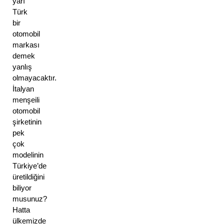
yarı 
Türk 
bir 
otomobil 
markası 
demek 
yanlış 
olmayacaktır. 
İtalyan 
menşeili 
otomobil 
şirketinin 
pek 
çok 
modelinin 
Türkiye’de 
üretildiğini 
biliyor 
musunuz? 
Hatta 
ülkemizde 