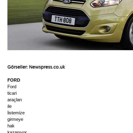
Görseller:
Newspress.co.uk
FORD
Ford 
ticari 
araçları 
ile 
listemize 
girmeye 
hak 
kazanıyor. 