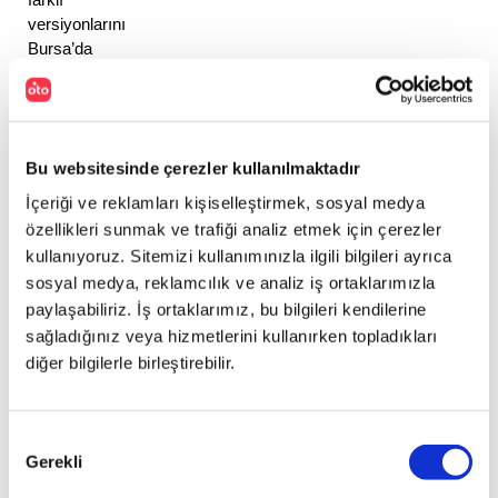
versiyonlarını 
Bursa’da 
yer 
alan 
Tofaş 
fabrikasında 
Bu websitesinde çerezler kullanılmaktadır
üretmektedir. 
%60.6 
İçeriği ve reklamları kişiselleştirmek, sosyal medya
yerlilik 
özellikleri sunmak ve trafiği analiz etmek için çerezler
oranıyla 
kullanıyoruz. Sitemizi kullanımınızla ilgili bilgileri ayrıca
üretilen 
sosyal medya, reklamcılık ve analiz iş ortaklarımızla
Egea 
paylaşabiliriz. İş ortaklarımız, bu bilgileri kendilerine
dışında 
sağladığınız veya hizmetlerini kullanırken topladıkları
Fiat’ın 
diğer bilgilerle birleştirebilir.
Linea, 
Doblo, 
Fiorino 
Onay
ve 
Gerekli
Pratico 
Seçimi
gibi 