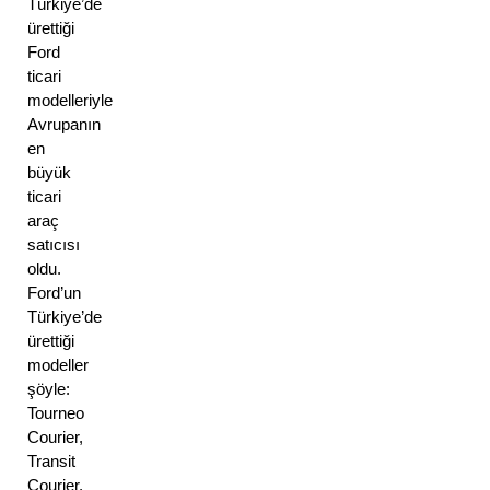
Türkiye’de 
ürettiği 
Ford 
ticari 
modelleriyle 
Avrupanın 
en 
büyük 
ticari 
araç 
satıcısı 
oldu. 
Ford’un 
Türkiye’de 
ürettiği 
modeller 
şöyle: 
Tourneo 
Courier, 
Transit 
Courier, 