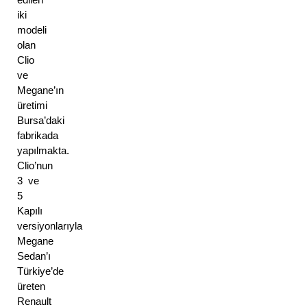
iki 
modeli 
olan 
Clio 
ve 
Megane’ın 
üretimi 
Bursa’daki 
fabrikada 
yapılmakta. 
Clio’nun 
3 ve 
5 
Kapılı 
versiyonlarıyla 
Megane 
Sedan’ı 
Türkiye’de 
üreten 
Renault 