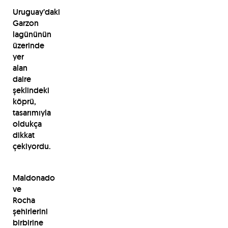
Uruguay’daki
Garzon
lagününün
üzerinde
yer
alan
daire
şeklindeki
köprü,
tasarımıyla
oldukça
dikkat
çekiyordu.
Maldonado
ve
Rocha
şehirlerini
birbirine