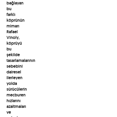
bağlayan
bu
farklı
köprünün
mimarı
Rafael
Vinoly,
köprüyü
bu
şekilde
tasarlamalarının
sebebini
dairesel
ilerleyen
yolda
sürücülerin
mecburen
hızlarını
azaltmaları
ve