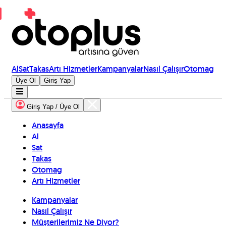
Al
Sat
Takas
Artı Hizmetler
Kampanyalar
Nasıl Çalışır
Otomag
Üye Ol
Giriş Yap
Giriş Yap / Üye Ol
Anasayfa
Al
Sat
Takas
Otomag
Artı Hizmetler
Kampanyalar
Nasıl Çalışır
Müşterilerimiz Ne Diyor?