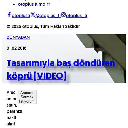
otoplus Kimdir?
otoplustr
@otoplus_tr
otoplus_tr
©
2026
otoplus, Tüm Hakları Saklıdır
DÜNYADAN
01.02.2016
Tasarımıyla baş döndüren
köprü [VIDEO]
Aracınızı
Aracımı
Satmak
anında
İstiyorum
satın,
paranızı
nakit
alın!