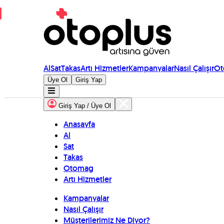
Al
Sat
Takas
Artı Hizmetler
Kampanyalar
Nasıl Çalışır
Ot
Üye Ol
Giriş Yap
Giriş Yap / Üye Ol
Anasayfa
Al
Sat
Takas
Otomag
Artı Hizmetler
Kampanyalar
Nasıl Çalışır
Müşterilerimiz Ne Diyor?