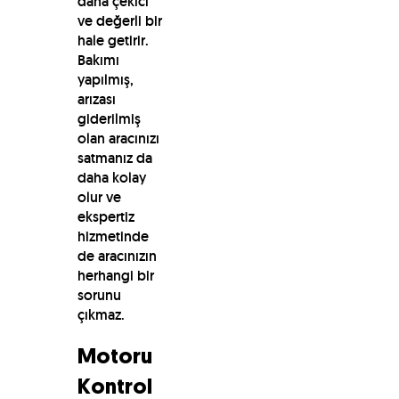
daha çekici
ve değerli bir
hale getirir.
Bakımı
yapılmış,
arızası
giderilmiş
olan aracınızı
satmanız da
daha kolay
olur ve
ekspertiz
hizmetinde
de aracınızın
herhangi bir
sorunu
çıkmaz.
Motoru
Kontrol