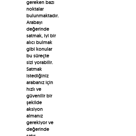
gereken bazı
noktalar
bulunmaktadır.
Arabayı
değerinde
satmak, iyi bir
alıcı bulmak
gibi konular
bu süreçte
sizi yorabilir.
Satmak
istediğiniz
arabanız için
hızlı ve
güvenilir bir
şekilde
aksiyon
almanız
gerekiyor ve
değerinde
satış