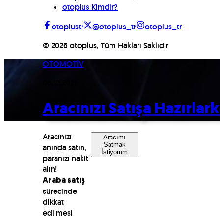
otoplus Kimdir?
otoplustr
@otoplus_tr
otoplus_tr
©
2026
otoplus, Tüm Hakları Saklıdır
OTOMOTİV
06.12.2021
Aracınızı Satışa Hazırla
Aracınızı
Aracımı
Satmak
anında satın,
İstiyorum
paranızı nakit
alın!
Araba satış
sürecinde
dikkat
edilmesi