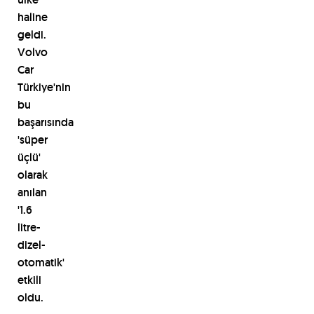
haline
geldi.
Volvo
Car
T
ü
rkiye'nin
bu
ba
ş
ar
ı
s
ı
nda
's
ü
per
üç
l
ü
'
olarak
an
ı
lan
'1.6
litre-
dizel-
otomatik'
etkili
oldu.