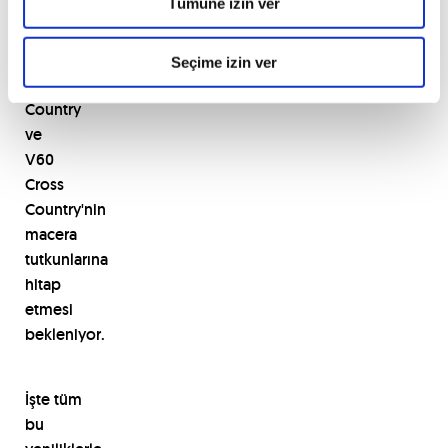
Tümüne izin ver
y
ü
ksek
olarak
tasarland
ı
. S60
Seçime izin ver
Cross
Country
ve
V60
Cross
Country'nin
macera
tutkunlar
ı
na
hitap
etmesi
bekleniyor.
İş
te t
ü
m
bu