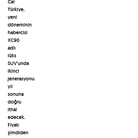
Car
T
ü
rkiye,
yeni
d
ö
neminin
habercisi
XC90
adl
ı
l
ü
ks
SUV
’
unda
ikinci
jenerasyonu
y
ı
l
sonuna
do
ğ
ru
ithal
edecek.
Fiyat
ı
ş
imdiden