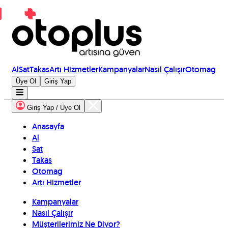
Al
Sat
Takas
Artı Hizmetler
Kampanyalar
Nasıl Çalışır
Otomag
Üye Ol
Giriş Yap
Giriş Yap / Üye Ol
Anasayfa
Al
Sat
Takas
Otomag
Artı Hizmetler
Kampanyalar
Nasıl Çalışır
Müşterilerimiz Ne Diyor?