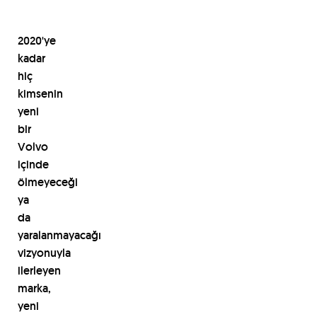
2020'ye
kadar
hi
ç
kimsenin
yeni
bir
Volvo
i
ç
inde
ö
lmeyece
ğ
i
ya
da
yaralanmayaca
ğı
vizyonuyla
ilerleyen
marka,
yeni