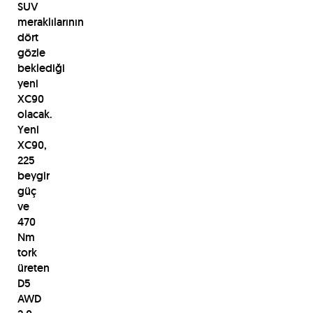
SUV
meraklılarının
dört
gözle
beklediği
yeni
XC90
olacak.
Yeni
XC90,
225
beygir
güç
ve
470
Nm
tork
üreten
D5
AWD