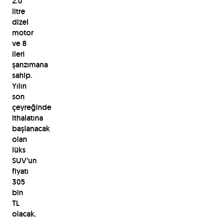
2.0
litre
dizel
motor
ve 8
ileri
şanzımana
sahip.
Yılın
son
çeyreğinde
ithalatına
başlanacak
olan
lüks
SUV’un
fiyatı
305
bin
TL
olacak.