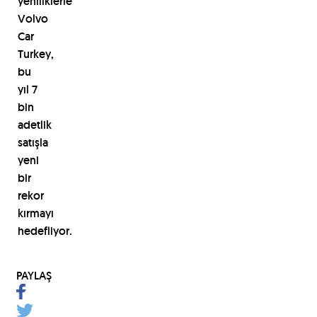
yeniliklerle
Volvo
Car
Turkey,
bu
y
ı
l 7
bin
adetlik
sat
ışl
a
yeni
bir
rekor
k
ı
rmay
ı
hedefliyor.
PAYLAŞ