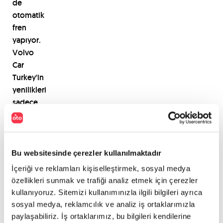
de
otomatik
fren
yap
ı
yor.
Volvo
Car
Turkey'in
yenilikleri
sadece
XC90'la
s
ı
n
ı
rl
ı
kalmayacak.
2015
Bu websitesinde çerezler kullanılmaktadır
y
ı
l
ı
nda
İçeriği ve reklamları kişiselleştirmek, sosyal medya
S60
özellikleri sunmak ve trafiği analiz etmek için çerezler
ve
kullanıyoruz. Sitemizi kullanımınızla ilgili bilgileri ayrıca
V60
sosyal medya, reklamcılık ve analiz iş ortaklarımızla
modellerinin
paylaşabiliriz. İş ortaklarımız, bu bilgileri kendilerine