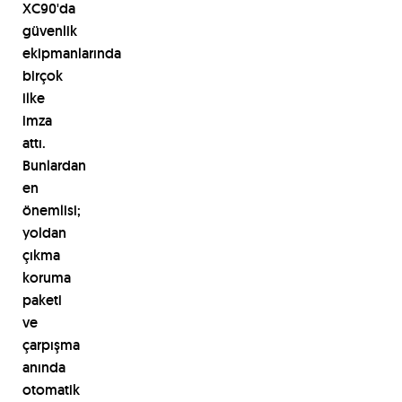
XC90'da
g
ü
venlik
ekipmanlar
ı
nda
bir
ç
ok
ilke
imza
att
ı
.
Bunlardan
en
ö
nemlisi;
yoldan
çı
kma
koruma
paketi
ve
ç
arp
ış
ma
an
ı
nda
otomatik