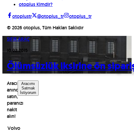
otoplus Kimdir?
otoplustr
@otoplus_tr
otoplus_tr
©
2026
otoplus, Tüm Hakları Saklıdır
SIFIR ARAÇ
10.02.2015
Ölümsüzlük iksirine ön sipari
Aracınızı
Aracımı
Satmak
anında
İstiyorum
satın,
paranızı
nakit
alın!
Volvo