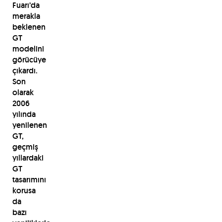
Fuarı’da
merakla
beklenen
GT
modelini
görücüye
çıkardı.
Son
olarak
2006
yılında
yenilenen
GT,
geçmiş
yıllardaki
GT
tasarımını
korusa
da
bazı