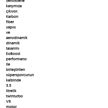
yeniliklerle
karşımıza
çıkıyor.
Karbon
fiber
yapısı
ve
aerodinamik
dinamik
tasarımı
EoBoost
performansı
ile
birleştirilen
süpersporcunun
kalbinde
3.5
litrelik
twinturbo
V6
motor