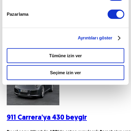
Pazarlama
Ayrıntıları göster
Tümüne izin ver
İlginizi çekebilecek haberler
Seçime izin ver
911 Carrera'ya 430 beygir