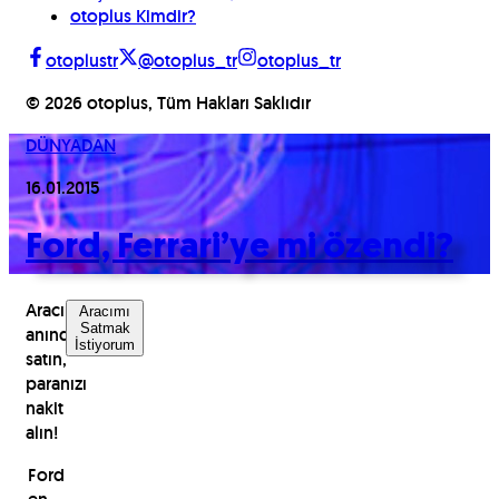
otoplus Kimdir?
otoplustr
@otoplus_tr
otoplus_tr
©
2026
otoplus, Tüm Hakları Saklıdır
DÜNYADAN
16.01.2015
Ford, Ferrari’ye mi özendi?
Aracınızı
Aracımı
Satmak
anında
İstiyorum
satın,
paranızı
nakit
alın!
Ford