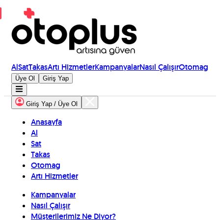
Al
Sat
Takas
Artı Hizmetler
Kampanyalar
Nasıl Çalışır
Otomag
Üye Ol
Giriş Yap
Giriş Yap / Üye Ol
Anasayfa
Al
Sat
Takas
Otomag
Artı Hizmetler
Kampanyalar
Nasıl Çalışır
Müşterilerimiz Ne Diyor?