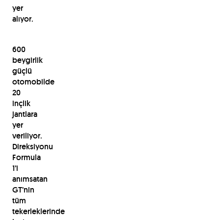
yer
alıyor.
600
beygirlik
güçlü
otomobilde
20
inçlik
jantlara
yer
veriliyor.
Direksiyonu
Formula
1’i
anımsatan
GT’nin
tüm
tekerleklerinde