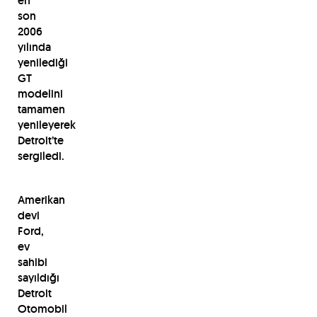
en
son
2006
yılında
yenilediği
GT
modelini
tamamen
yenileyerek
Detroit’te
sergiledi.
Amerikan
devi
Ford,
ev
sahibi
sayıldığı
Detroit
Otomobil