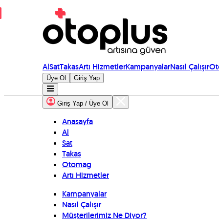
Al
Sat
Takas
Artı Hizmetler
Kampanyalar
Nasıl Çalışır
Ot
Üye Ol
Giriş Yap
Giriş Yap / Üye Ol
Anasayfa
Al
Sat
Takas
Otomag
Artı Hizmetler
Kampanyalar
Nasıl Çalışır
Müşterilerimiz Ne Diyor?