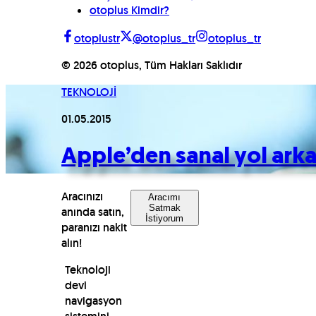
otoplus Kimdir?
otoplustr
@otoplus_tr
otoplus_tr
©
2026
otoplus, Tüm Hakları Saklıdır
TEKNOLOJİ
01.05.2015
Apple’den sanal yol ark
Aracınızı
Aracımı
Satmak
anında satın,
İstiyorum
paranızı nakit
alın!
Teknoloji
devi
navigasyon