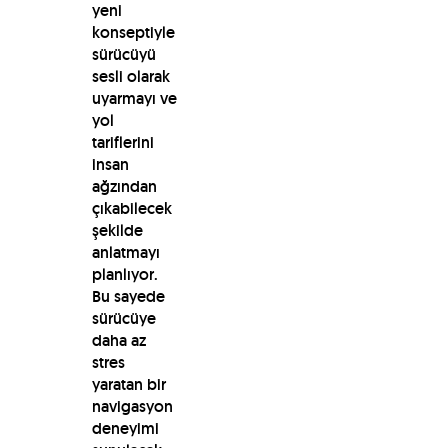
yeni
konseptiyle
sürücüyü
sesli olarak
uyarmayı ve
yol
tariflerini
insan
ağzından
çıkabilecek
şekilde
anlatmayı
planlıyor.
Bu sayede
sürücüye
daha az
stres
yaratan bir
navigasyon
deneyimi