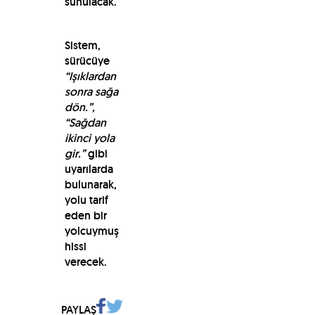
sunulacak.
Sistem,
sürücüye
“Işıklardan
sonra sağa
dön.”,
“Sağdan
ikinci yola
gir.”
gibi
uyarılarda
bulunarak,
yolu tarif
eden bir
yolcuymuş
hissi
verecek.
PAYLAŞ