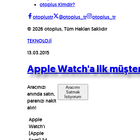
otoplus Kimdir?
otoplustr
@otoplus_tr
otoplus_tr
©
2026
otoplus, Tüm Hakları Saklıdır
TEKNOLOJİ
13.03.2015
Apple Watch'a ilk müşteri
Aracınızı
Aracımı
Satmak
anında satın,
İstiyorum
paranızı nakit
alın!
Apple
Watch’ı
(Apple