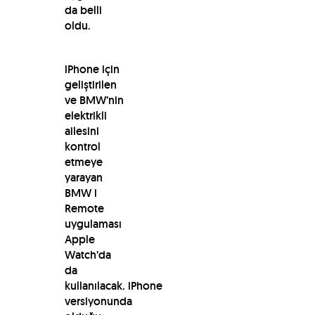
da belli
oldu.
iPhone için
geliştirilen
ve BMW’nin
elektrikli
ailesini
kontrol
etmeye
yarayan
BMW i
Remote
uygulaması
Apple
Watch’da
da
kullanılacak. iPhone
versiyonunda