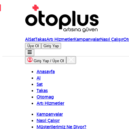
Al
Sat
Takas
Artı Hizmetler
Kampanyalar
Nasıl Çalışır
Ot
Üye Ol
Giriş Yap
Giriş Yap / Üye Ol
Anasayfa
Al
Sat
Takas
Otomag
Artı Hizmetler
Kampanyalar
Nasıl Çalışır
Müşterilerimiz Ne Diyor?