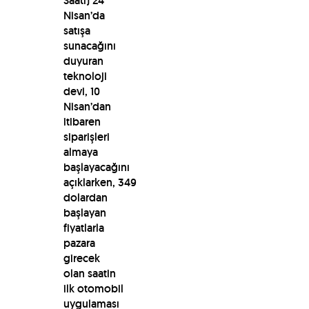
Saati) 24
Nisan’da
satışa
sunacağını
duyuran
teknoloji
devi, 10
Nisan’dan
itibaren
siparişleri
almaya
başlayacağını
açıklarken, 349
dolardan
başlayan
fiyatlarla
pazara
girecek
olan saatin
ilk otomobil
uygulaması