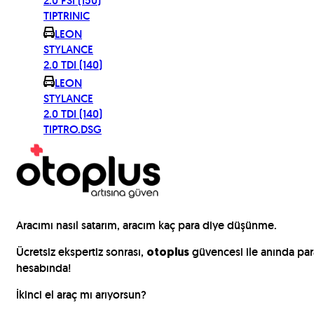
2.0 FSI (150)
TIPTRINIC
LEON
STYLANCE
2.0 TDI (140)
LEON
STYLANCE
2.0 TDI (140)
TIPTRO.DSG
para