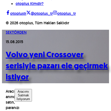
otoplus Kimdir?
otoplustr
@otoplus_tr
otoplus_tr
©
2026
otoplus, Tüm Hakları Saklıdır
SEKTÖRDEN
15.08.2015
Volvo yeni Crossover
serisiyle pazarı ele geçirmek
istiyor
Aracınızı
Aracımı
Satmak
anında
İstiyorum
satın,
paranızı