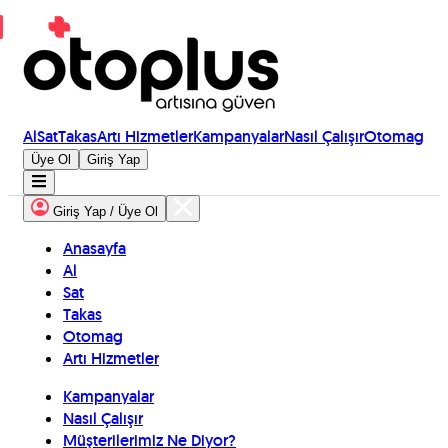
Al
Sat
Takas
Artı Hizmetler
Kampanyalar
Nasıl Çalışır
Otomag
Üye Ol
Giriş Yap
Giriş Yap / Üye Ol
Anasayfa
Al
Sat
Takas
Otomag
Artı Hizmetler
Kampanyalar
Nasıl Çalışır
Müşterilerimiz Ne Diyor?