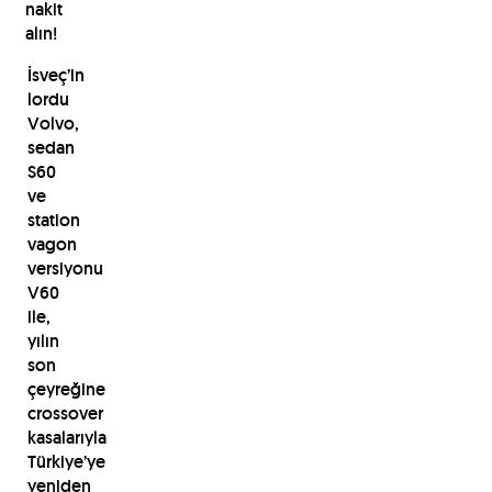
nakit
alın!
İsveç’in
lordu
Volvo,
sedan
S60
ve
station
vagon
versiyonu
V60
ile,
yılın
son
çeyreğine
crossover
kasalarıyla
Türkiye’ye
yeniden