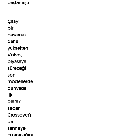
başlamıştı.
Çıtayı
bir
basamak
daha
yükselten
Volvo,
piyasaya
süreceği
son
modellerde
dünyada
ilk
olarak
sedan
Crossover’ı
da
sahneye
çıkaracağını