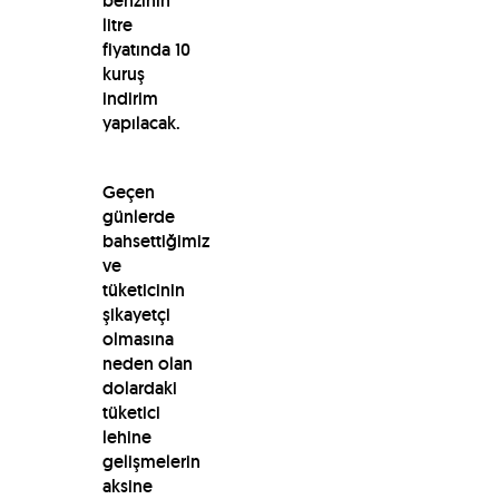
benzinin
litre
fiyatında 10
kuruş
indirim
yapılacak.
Geçen
günlerde
bahsettiğimiz
ve
tüketicinin
şikayetçi
olmasına
neden olan
dolardaki
tüketici
lehine
gelişmelerin
aksine