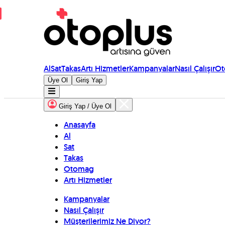
Al
Sat
Takas
Artı Hizmetler
Kampanyalar
Nasıl Çalışır
Ot
Üye Ol
Giriş Yap
Giriş Yap / Üye Ol
Anasayfa
Al
Sat
Takas
Otomag
Artı Hizmetler
Kampanyalar
Nasıl Çalışır
Müşterilerimiz Ne Diyor?