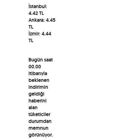
İstanbul:
4.42 TL
Ankara: 4.45
TL
İzmir: 4.44
TL
Bugün saat
00.00
itibarıyla
beklenen
indirimin
geldiği
haberini
alan
tüketiciler
durumdan
memnun
görünüyor.