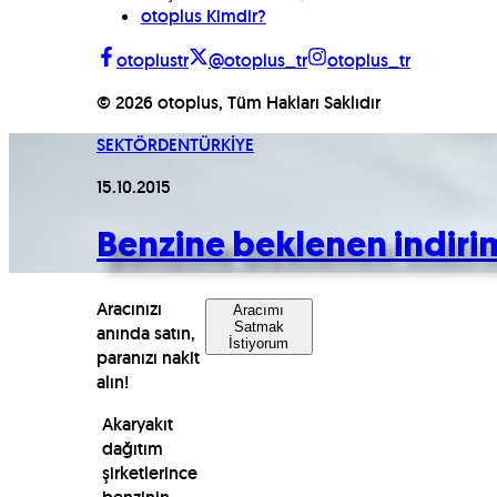
otoplus Kimdir?
otoplustr
@otoplus_tr
otoplus_tr
©
2026
otoplus, Tüm Hakları Saklıdır
SEKTÖRDEN
TÜRKİYE
15.10.2015
Benzine beklenen indiri
Aracınızı
Aracımı
Satmak
anında satın,
İstiyorum
paranızı nakit
alın!
Akaryakıt
dağıtım
şirketlerince