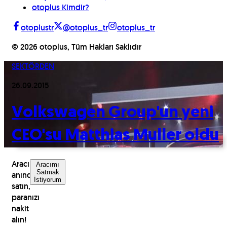
otoplus Kimdir?
otoplustr
@otoplus_tr
otoplus_tr
©
2026
otoplus, Tüm Hakları Saklıdır
SEKTÖRDEN
26.09.2015
Volkswagen Group'un yeni
CEO'su Matthias Muller oldu
Aracınızı
Aracımı
Satmak
anında
İstiyorum
satın,
paranızı
nakit
alın!