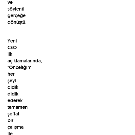
ve
söylenti
gerçeğe
dönüştü.
Yeni
CEO
ilk
açıklamalarında,
"Önceliğim
her
şeyi
didik
didik
ederek
tamamen
şeffaf
bir
çalışma
ile