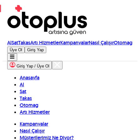
Al
Sat
Takas
Artı Hizmetler
Kampanyalar
Nasıl Çalışır
Otomag
Üye Ol
Giriş Yap
Giriş Yap / Üye Ol
Anasayfa
Al
Sat
Takas
Otomag
Artı Hizmetler
Kampanyalar
Nasıl Çalışır
Müşterilerimiz Ne Diyor?