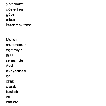
şirketimize
gösterilen
güveni
tekrar
kazanmak."dedi.
Muller,
mühendislik
eğitimiyle
1977
senesinde
Audi
bünyesinde
işe
çırak
olarak
başladı
ve
2003'te