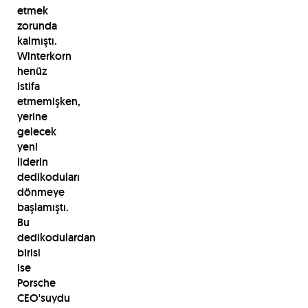
etmek
zorunda
kalmıştı.
Winterkorn
henüz
istifa
etmemişken,
yerine
gelecek
yeni
liderin
dedikoduları
dönmeye
başlamıştı.
Bu
dedikodulardan
birisi
ise
Porsche
CEO'suydu