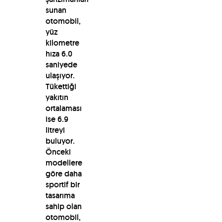
sunan
otomobil,
yüz
kilometre
hıza 6.0
saniyede
ulaşıyor.
Tükettiği
yakıtın
ortalaması
ise 6.9
litreyi
buluyor.
Önceki
modellere
göre daha
sportif bir
tasarıma
sahip olan
otomobil,