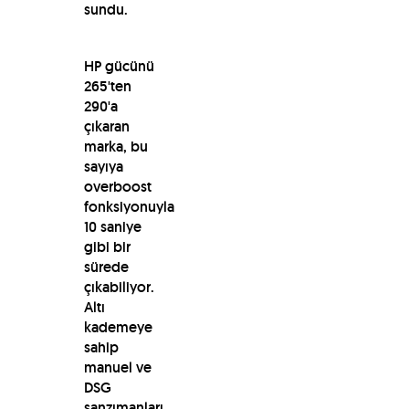
sundu.
HP gücünü
265'ten
290'a
çıkaran
marka, bu
sayıya
overboost
fonksiyonuyla
10 saniye
gibi bir
sürede
çıkabiliyor.
Altı
kademeye
sahip
manuel ve
DSG
şanzımanları