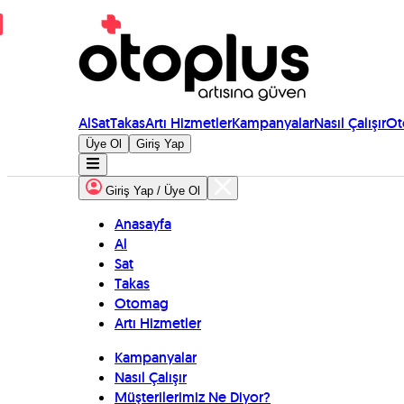
Al
Sat
Takas
Artı Hizmetler
Kampanyalar
Nasıl Çalışır
Ot
Üye Ol
Giriş Yap
Giriş Yap / Üye Ol
Anasayfa
Al
Sat
Takas
Otomag
Artı Hizmetler
Kampanyalar
Nasıl Çalışır
Müşterilerimiz Ne Diyor?