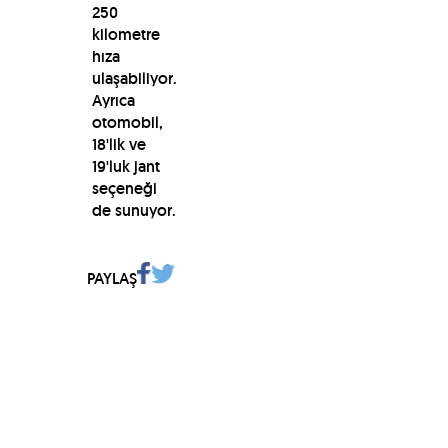
250
kilometre
hıza
ulaşabiliyor.
Ayrıca
otomobil,
18'lik ve
19'luk jant
seçeneği
de sunuyor.
PAYLAŞ