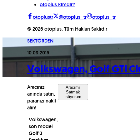
otoplus Kimdir?
otoplustr
@otoplus_tr
otoplus_tr
©
2026
otoplus, Tüm Hakları Saklıdır
SEKTÖRDEN
10.09.2015
Volkswagen, Golf GTI C
Aracınızı
Aracımı
Satmak
anında satın,
İstiyorum
paranızı nakit
alın!
Volkswagen,
son model
Golf'ü