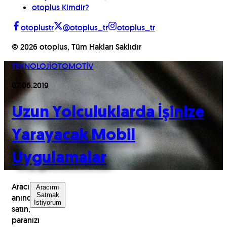
otoplus Kimdir?
otoplustr
@otoplus_tr
otoplus_tr
©
2026
otoplus, Tüm Hakları Saklıdır
TEKNOLOJİ
OTOMOTİV
07.06.2019
Uzun Yolculuklarda İşinize
Yarayacak Mobil
Uygulamalar
Aracınızı
Aracımı
Satmak
anında
İstiyorum
satın,
paranızı