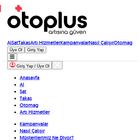
Al
Sat
Takas
Artı Hizmetler
Kampanyalar
Nasıl Çalışır
Otomag
Üye Ol
Giriş Yap
Giriş Yap / Üye Ol
Anasayfa
Al
Sat
Takas
Otomag
Artı Hizmetler
Kampanyalar
Nasıl Çalışır
Müşterilerimiz Ne Diyor?