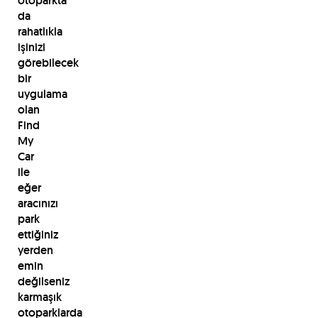
otoparkta
da
rahatlıkla
işinizi
görebilecek
bir
uygulama
olan
Find
My
Car
ile
eğer
aracınızı
park
ettiğiniz
yerden
emin
değilseniz
karmaşık
otoparklarda