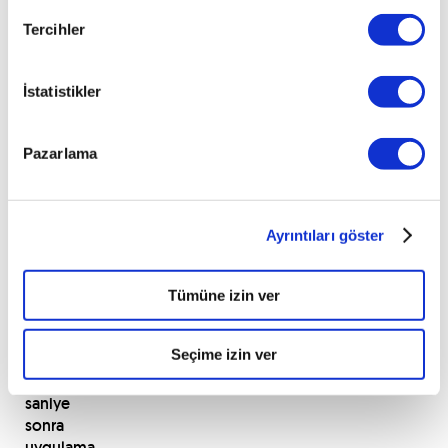
iyilerinden
denebilecek
Tercihler
Speak
&
İstatistikler
Translate
ile
Türkçe’yi
Pazarlama
ve
karşınızdaki
kişinin
dilini
Ayrıntıları göster
seçin.
Siz
telefonunuzun
Tümüne izin ver
mikrofonuna
Türkçe
Seçime izin ver
konuştuktan
birkaç
saniye
sonra
uygulama