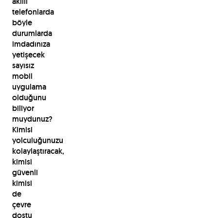
akıllı
telefonlarda
böyle
durumlarda
imdadınıza
yetişecek
sayısız
mobil
uygulama
olduğunu
biliyor
muydunuz?
Kimisi
yolculuğunuzu
kolaylaştıracak,
kimisi
güvenli
kimisi
de
çevre
dostu