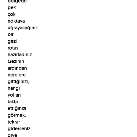
bölgede
pek
çok
noktaya
uğrayacağınız
bir
gezi
rotası
hazırladınız.
Gezinin
ardından
nerelere
gittiğinizi,
hangi
yolları
takip
ettiğinizi
görmek,
tekrar
giderseniz
diye