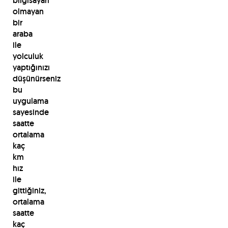
bilgisayarı
olmayan
bir
araba
ile
yolculuk
yaptığınızı
düşünürseniz
bu
uygulama
sayesinde
saatte
ortalama
kaç
km
hız
ile
gittiğiniz,
ortalama
saatte
kaç