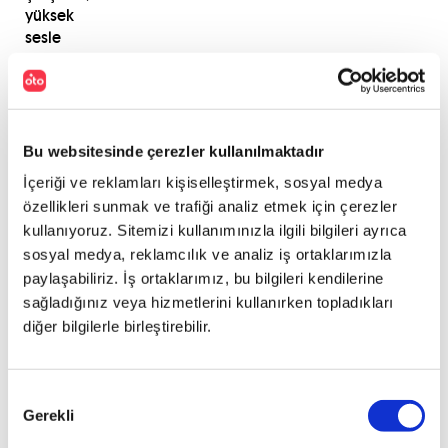
yüksek
sesle
konuşmak
ya
da
çizerek
anlatmak
Bu websitesinde çerezler kullanılmaktadır
derken
İçeriği ve reklamları kişiselleştirmek, sosyal medya
bir
özellikleri sunmak ve trafiği analiz etmek için çerezler
türlü
kullanıyoruz. Sitemizi kullanımınızla ilgili bilgileri ayrıca
anlaşamadıysanız
sosyal medya, reklamcılık ve analiz iş ortaklarımızla
online
çeviri
paylaşabiliriz. İş ortaklarımız, bu bilgileri kendilerine
uygulamaları
sağladığınız veya hizmetlerini kullanırken topladıkları
imdadınıza
diğer bilgilerle birleştirebilir.
koşar.
Bu
konuda
Onay
alanının
Gerekli
Seçimi
en