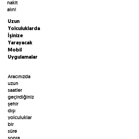
nakit
alın!
Uzun
Yolculuklarda
İşinize
Yarayacak
Mobil
Uygulamalar
Aracınızda
uzun
saatler
geçirdiğiniz
şehir
dışı
yolculuklar
bir
süre
sonra