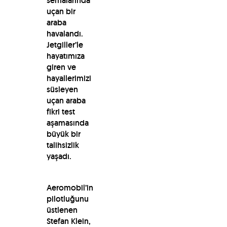
semalarında
uçan bir
araba
havalandı.
Jetgiller’le
hayatımıza
giren ve
hayallerimizi
süsleyen
uçan araba
fikri test
aşamasında
büyük bir
talihsizlik
yaşadı.
Aeromobil’in
pilotluğunu
üstlenen
Stefan Klein,