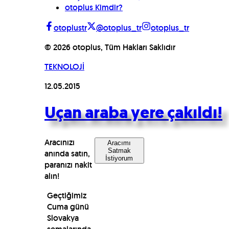
otoplus Kimdir?
otoplustr
@otoplus_tr
otoplus_tr
©
2026
otoplus, Tüm Hakları Saklıdır
TEKNOLOJİ
12.05.2015
Uçan araba yere çakıldı!
Aracınızı
Aracımı
Satmak
anında satın,
İstiyorum
paranızı nakit
alın!
Geçtiğimiz
Cuma günü
Slovakya