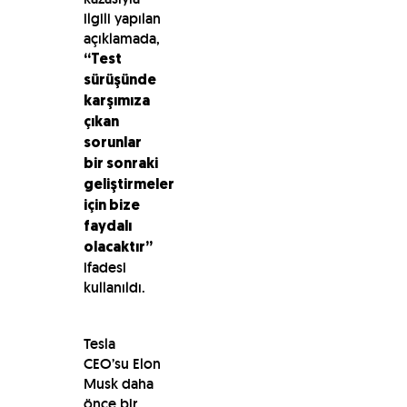
ilgili yapılan
açıklamada,
“Test
sürüşünde
karşımıza
çıkan
sorunlar
bir sonraki
geliştirmeler
için bize
faydalı
olacaktır”
ifadesi
kullanıldı.
Tesla
CEO’su Elon
Musk daha
önce bir