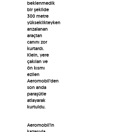
beklenmedik
bir şekilde
300 metre
yükseklikteyken
arızalanan
araçtan
canını zor
kurtardı.
Klein, yere
çakılan ve
ön kısmı
ezilen
Aeromobil’den
son anda
paraşütle
atlayarak
kurtuldu.
Aeromobil’in
kazasıyla