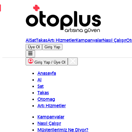
Al
Sat
Takas
Artı Hizmetler
Kampanyalar
Nasıl Çalışır
Ot
Üye Ol
Giriş Yap
Giriş Yap / Üye Ol
Anasayfa
Al
Sat
Takas
Otomag
Artı Hizmetler
Kampanyalar
Nasıl Çalışır
Müşterilerimiz Ne Diyor?