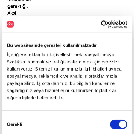
gerektiği.
Aksi
halde
arabanızın
boyasına
hasar
Bu websitesinde çerezler kullanılmaktadır
vermeniz
kaçınılmaz
İçeriği ve reklamları kişiselleştirmek, sosyal medya
olacaktır.
özellikleri sunmak ve trafiği analiz etmek için çerezler
kullanıyoruz. Sitemizi kullanımınızla ilgili bilgileri ayrıca
sosyal medya, reklamcılık ve analiz iş ortaklarımızla
Sürtmeler
paylaşabiliriz. İş ortaklarımız, bu bilgileri kendilerine
sonucunda
sağladığınız veya hizmetlerini kullanırken topladıkları
oluşan
diğer bilgilerle birleştirebilir.
çizikler
Arabanızı
istemsizce
kaldırım
Onay
Gerekli
ve
Seçimi
duvar