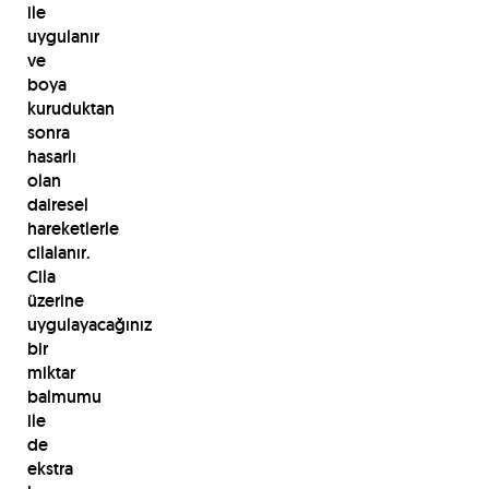
ile
uygulanır
ve
boya
kuruduktan
sonra
hasarlı
olan
dairesel
hareketlerle
cilalanır.
Cila
üzerine
uygulayacağınız
bir
miktar
balmumu
ile
de
ekstra