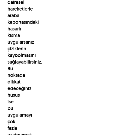
dairesel
hareketlerle
araba
kaportasındaki
hasarlı
kısma
uygularsanız
çiziklerin
kaybolmasını
sağlayabilirsiniz.
Bu
noktada
dikkat
edeceğiniz
husus
ise
bu
uygulamayı
çok
fazla
uzatmamak