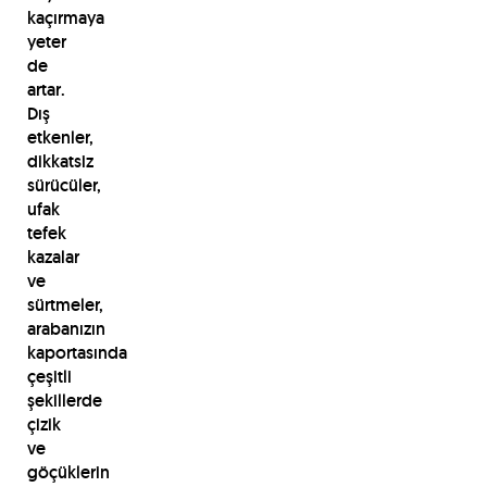
kaçırmaya
yeter
de
artar.
Dış
etkenler,
dikkatsiz
sürücüler,
ufak
tefek
kazalar
ve
sürtmeler,
arabanızın
kaportasında
çeşitli
şekillerde
çizik
ve
göçüklerin