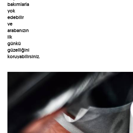
bakımlarla
yok
edebilir
ve
arabanızın
ilk
günkü
güzelliğini
koruyabilirsiniz.