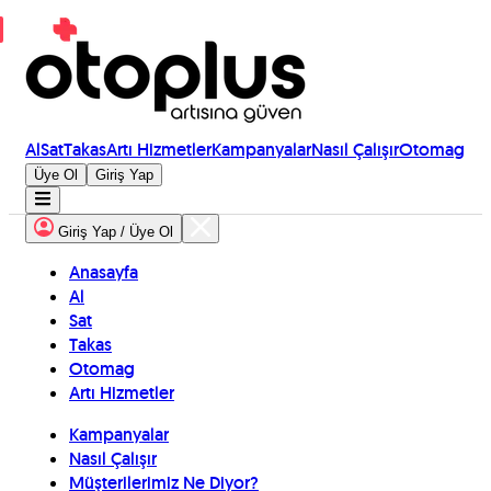
Al
Sat
Takas
Artı Hizmetler
Kampanyalar
Nasıl Çalışır
Otomag
Üye Ol
Giriş Yap
Giriş Yap / Üye Ol
Anasayfa
Al
Sat
Takas
Otomag
Artı Hizmetler
Kampanyalar
Nasıl Çalışır
Müşterilerimiz Ne Diyor?