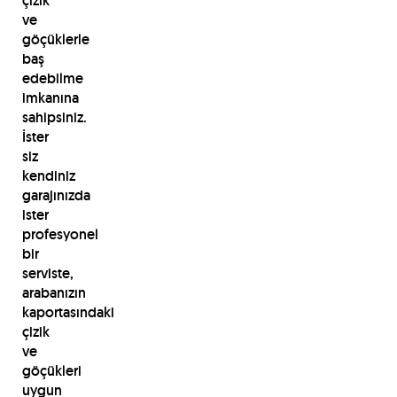
çizik
ve
göçüklerle
baş
edebilme
imkanına
sahipsiniz.
İster
siz
kendiniz
garajınızda
ister
profesyonel
bir
serviste,
arabanızın
kaportasındaki
çizik
ve
göçükleri
uygun