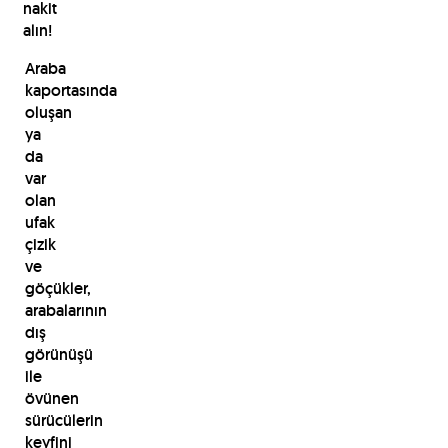
nakit
alın!
Araba
kaportasında
oluşan
ya
da
var
olan
ufak
çizik
ve
göçükler,
arabalarının
dış
görünüşü
ile
övünen
sürücülerin
keyfini