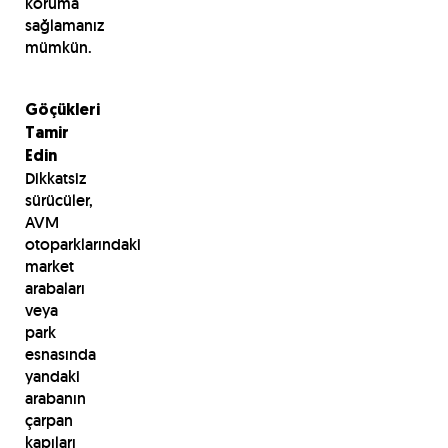
koruma
sağlamanız
mümkün.
Göçükleri
Tamir
Edin
Dikkatsiz
sürücüler,
AVM
otoparklarındaki
market
arabaları
veya
park
esnasında
yandaki
arabanın
çarpan
kapıları