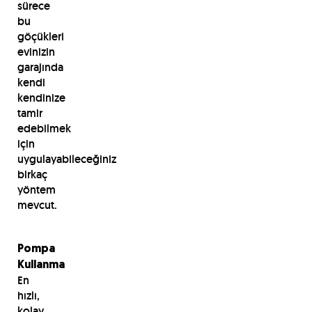
sürece
bu
göçükleri
evinizin
garajında
kendi
kendinize
tamir
edebilmek
için
uygulayabileceğiniz
birkaç
yöntem
mevcut.
Pompa
Kullanma
En
hızlı,
kolay