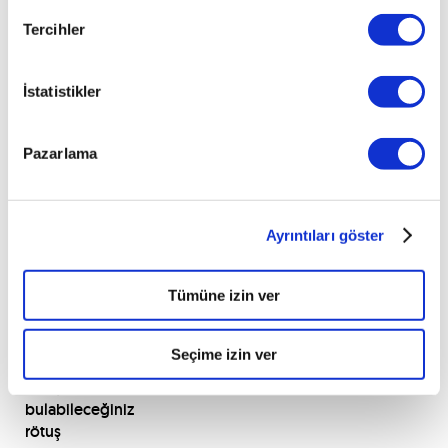
gibi
Tercihler
yerlere
hafifçe
bile
İstatistikler
sürttüğünüzde
boyasına
zarar
Pazarlama
verebilirsiniz.
Bu
şekilde
oluşan
Ayrıntıları göster
çizikleri
gidermenin
Tümüne izin ver
en
kolay
yolu
Seçime izin ver
piyasada
kolaylıkla
bulabileceğiniz
rötuş