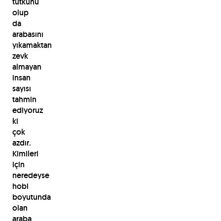
tutkunu
olup
da
arabasını
yıkamaktan
zevk
almayan
insan
sayısı
tahmin
ediyoruz
ki
çok
azdır.
Kimileri
için
neredeyse
hobi
boyutunda
olan
araba