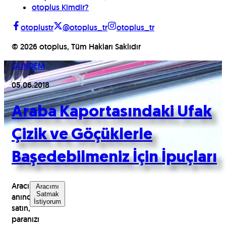
otoplus Kimdir?
otoplustr
@otoplus_tr
otoplus_tr
©
2026
otoplus, Tüm Hakları Saklıdır
GÜNDEM
05.06.2018
Araba Kaportasındaki Ufak
Çizik ve Göçüklerle
Başedebilmeniz İçin İpuçları
Aracınızı
Aracımı
Satmak
anında
İstiyorum
satın,
paranızı