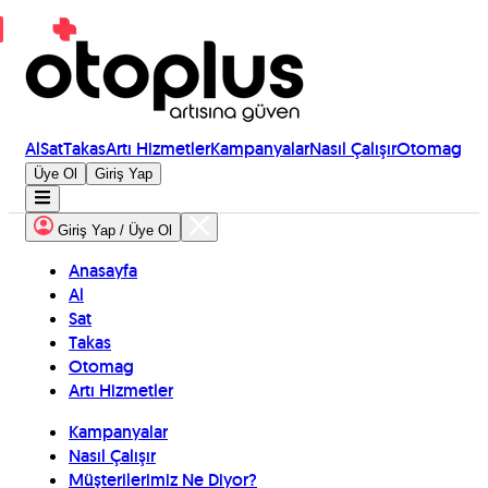
Al
Sat
Takas
Artı Hizmetler
Kampanyalar
Nasıl Çalışır
Otomag
Üye Ol
Giriş Yap
Giriş Yap / Üye Ol
Anasayfa
Al
Sat
Takas
Otomag
Artı Hizmetler
Kampanyalar
Nasıl Çalışır
Müşterilerimiz Ne Diyor?