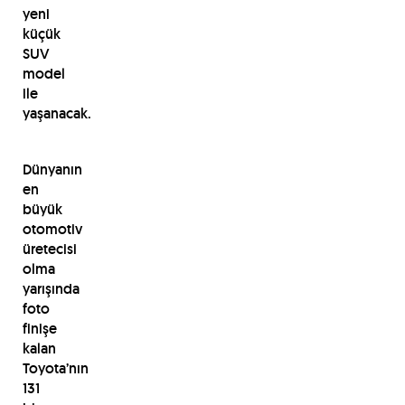
yeni
küçük
SUV
model
ile
yaşanacak.
Dünyanın
en
büyük
otomotiv
üretecisi
olma
yarışında
foto
finişe
kalan
Toyota’nın
131