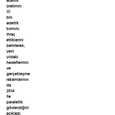
adetlik
üretimin
111
bin
adetlik
kısmını
ihraç
ettiklerini
belirterek,
yeni
yıldaki
hedeflerinin
ve
gerçekleşme
rakamlarının
da
2014
ile
paralellik
gösterdiğini
açıkladı.