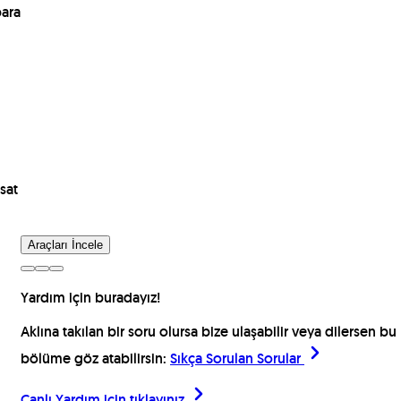
para
sat
Araçları İncele
Yardım için buradayız!
Aklına takılan bir soru olursa bize ulaşabilir veya dilersen bu
bölüme göz atabilirsin:
Sıkça Sorulan Sorular
Canlı Yardım için
tıklayınız