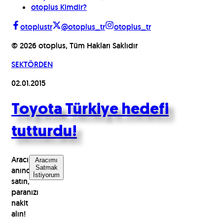
otoplus Kimdir?
otoplustr
@otoplus_tr
otoplus_tr
©
2026
otoplus, Tüm Hakları Saklıdır
SEKTÖRDEN
02.01.2015
Toyota Türkiye hedefi
tutturdu!
Aracınızı
Aracımı
Satmak
anında
İstiyorum
satın,
paranızı
nakit
alın!