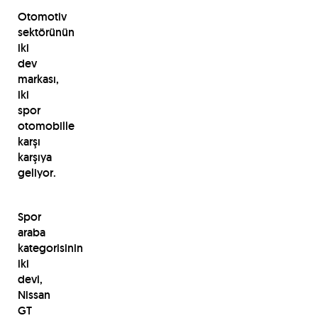
Otomotiv
sektörünün
iki
dev
markası,
iki
spor
otomobille
karşı
karşıya
geliyor.
Spor
araba
kategorisinin
iki
devi,
Nissan
GT