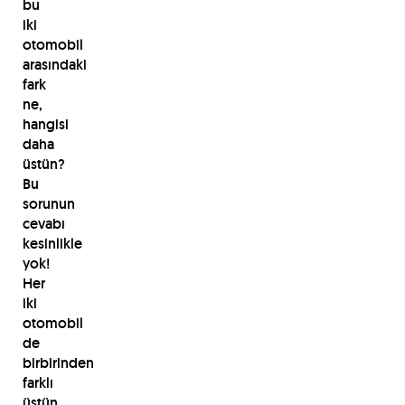
bu
iki
otomobil
arasındaki
fark
ne,
hangisi
daha
üstün?
Bu
sorunun
cevabı
kesinlikle
yok!
Her
iki
otomobil
de
birbirinden
farklı
üstün