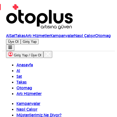
Al
Sat
Takas
Artı Hizmetler
Kampanyalar
Nasıl Çalışır
Otomag
Üye Ol
Giriş Yap
Giriş Yap / Üye Ol
Anasayfa
Al
Sat
Takas
Otomag
Artı Hizmetler
Kampanyalar
Nasıl Çalışır
Müşterilerimiz Ne Diyor?