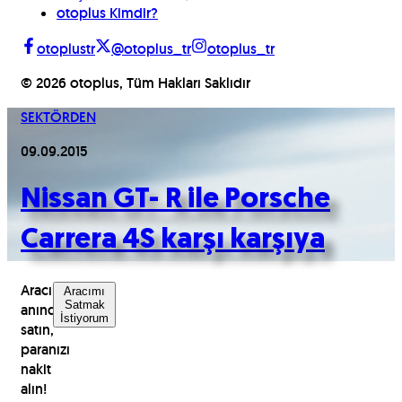
otoplus Kimdir?
otoplustr
@otoplus_tr
otoplus_tr
©
2026
otoplus, Tüm Hakları Saklıdır
SEKTÖRDEN
09.09.2015
Nissan GT- R ile Porsche
Carrera 4S karşı karşıya
Aracınızı
Aracımı
Satmak
anında
İstiyorum
satın,
paranızı
nakit
alın!