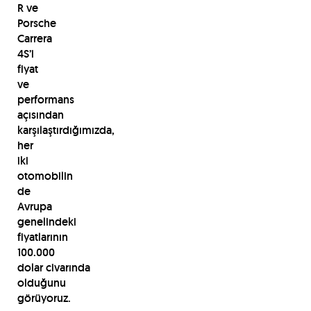
R ve
Porsche
Carrera
4S’i
fiyat
ve
performans
açısından
karşılaştırdığımızda,
her
iki
otomobilin
de
Avrupa
genelindeki
fiyatlarının
100.000
dolar civarında
olduğunu
görüyoruz.