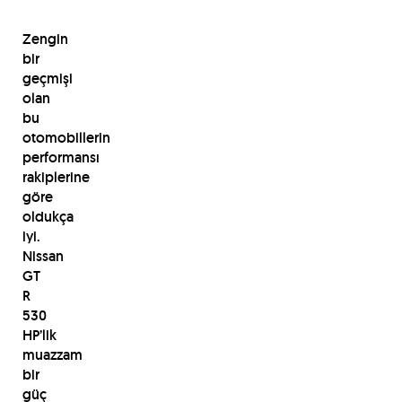
Zengin
bir
geçmişi
olan
bu
otomobillerin
performansı
rakiplerine
göre
oldukça
iyi.
Nissan
GT
R
530
HP’lik
muazzam
bir
güç