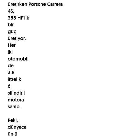
üretirken Porsche Carrera
4S,
355 HP’lik
bir
güç
üretiyor.
Her
iki
otomobil
de
3.8
litrelik
6
silindirli
motora
sahip.
Peki,
dünyaca
ünlü