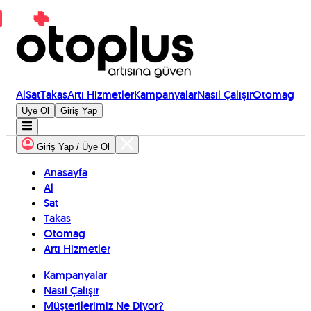
Al
Sat
Takas
Artı Hizmetler
Kampanyalar
Nasıl Çalışır
Otomag
Üye Ol
Giriş Yap
Giriş Yap / Üye Ol
Anasayfa
Al
Sat
Takas
Otomag
Artı Hizmetler
Kampanyalar
Nasıl Çalışır
Müşterilerimiz Ne Diyor?