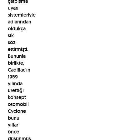
çarpışma
uyarı
sistemleriyle
adlarından
oldukça
sık
söz
ettirmişti.
Bununla
birlikte,
Cadillac’ın
1959
yılında
ürettiği
konsept
otomobil
Cyclone
bunu
yıllar
önce
düşünmüş