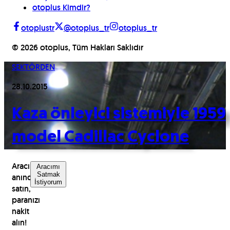
otoplus Kimdir?
otoplustr
@otoplus_tr
otoplus_tr
©
2026
otoplus, Tüm Hakları Saklıdır
SEKTÖRDEN
28.10.2015
Kaza önleyici sistemiyle 1959
model Cadillac Cyclone
Aracınızı
Aracımı
Satmak
anında
İstiyorum
satın,
paranızı
nakit
alın!