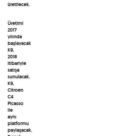
üretilecek.
Üretimi
2017
yılında
başlayacak
K9,
2018
itibariyle
satışa
sunulacak.
K9,
Citroen
C4
Picasso
ile
aynı
platformu
paylaşacak.