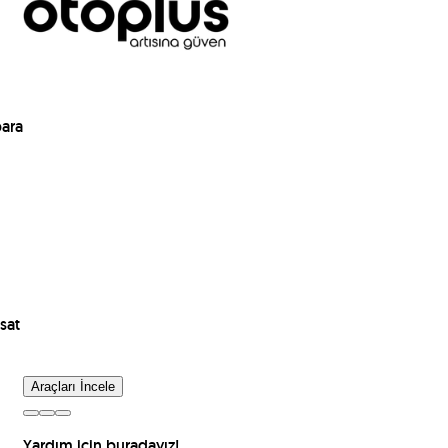
para
sat
Araçları İncele
Yardım için buradayız!