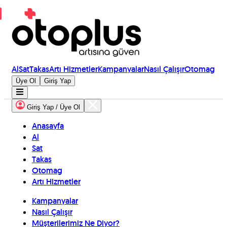
Al
Sat
Takas
Artı Hizmetler
Kampanyalar
Nasıl Çalışır
Otomag
Üye Ol
Giriş Yap
Giriş Yap / Üye Ol
Anasayfa
Al
Sat
Takas
Otomag
Artı Hizmetler
Kampanyalar
Nasıl Çalışır
Müşterilerimiz Ne Diyor?