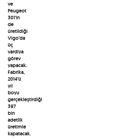
ve
Peugeot
301’in
de
üretildiği
Vigo’da
üç
vardiya
görev
yapacak.
Fabrika,
2014’ü
yıl
boyu
gerçekleştirdiği
397
bin
adetlik
üretimle
kapatacak.