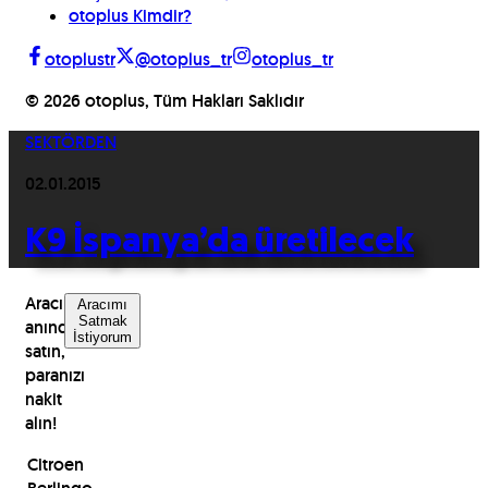
otoplus Kimdir?
otoplustr
@otoplus_tr
otoplus_tr
©
2026
otoplus, Tüm Hakları Saklıdır
SEKTÖRDEN
02.01.2015
K9 İspanya’da üretilecek
Aracınızı
Aracımı
Satmak
anında
İstiyorum
satın,
paranızı
nakit
alın!
Citroen