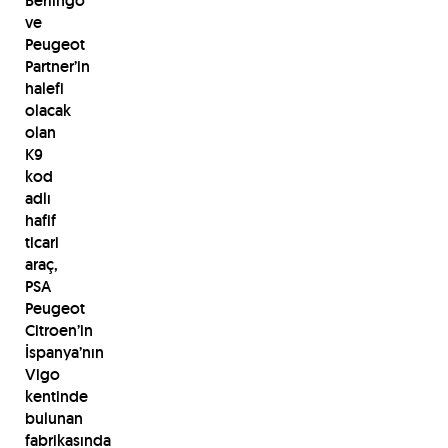
Berlingo
ve
Peugeot
Partner’in
halefi
olacak
olan
K9
kod
adlı
hafif
ticari
araç,
PSA
Peugeot
Citroen’in
İspanya’nın
Vigo
kentinde
bulunan
fabrikasında