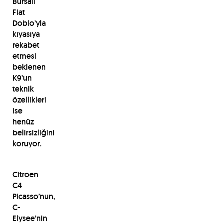
Bursalı
Fiat
Doblo’yla
kıyasıya
rekabet
etmesi
beklenen
K9’un
teknik
özellikleri
ise
henüz
belirsizliğini
koruyor.
Citroen
C4
Picasso’nun,
C-
Elysee’nin