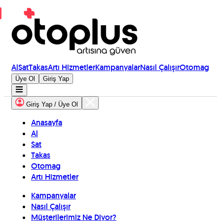
Al
Sat
Takas
Artı Hizmetler
Kampanyalar
Nasıl Çalışır
Otomag
Üye Ol
Giriş Yap
Giriş Yap / Üye Ol
Anasayfa
Al
Sat
Takas
Otomag
Artı Hizmetler
Kampanyalar
Nasıl Çalışır
Müşterilerimiz Ne Diyor?