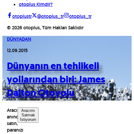
otoplus Kimdir?
otoplustr
@otoplus_tr
otoplus_tr
©
2026
otoplus, Tüm Hakları Saklıdır
DÜNYADAN
12.09.2015
Dünyanın en tehlikeli
yollarından biri: James
Dalton Otoyolu
Aracınızı
Aracımı
Satmak
anında
İstiyorum
satın,
paranızı