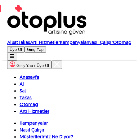
Al
Sat
Takas
Artı Hizmetler
Kampanyalar
Nasıl Çalışır
Otomag
Üye Ol
Giriş Yap
Giriş Yap / Üye Ol
Anasayfa
Al
Sat
Takas
Otomag
Artı Hizmetler
Kampanyalar
Nasıl Çalışır
Müşterilerimiz Ne Diyor?