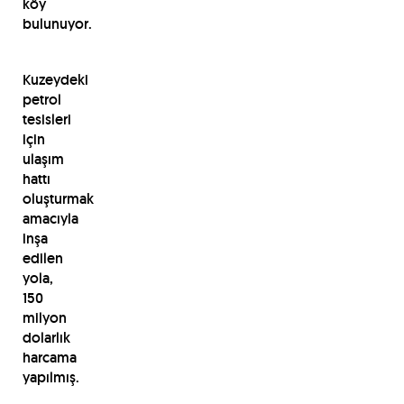
köy
bulunuyor.
Kuzeydeki
petrol
tesisleri
için
ulaşım
hattı
oluşturmak
amacıyla
inşa
edilen
yola,
150
milyon
dolarlık
harcama
yapılmış.