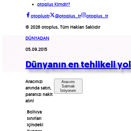
otoplus Kimdir?
otoplustr
@otoplus_tr
otoplus_tr
©
2026
otoplus, Tüm Hakları Saklıdır
DÜNYADAN
05.09.2015
Dünyanın en tehlikeli yol
Aracınızı
Aracımı
Satmak
anında satın,
İstiyorum
paranızı nakit
alın!
Bolivya
sınırları
içindeki