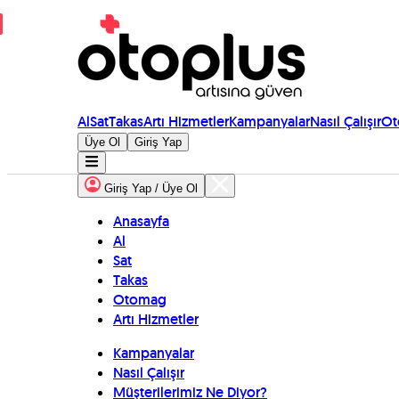
Al
Sat
Takas
Artı Hizmetler
Kampanyalar
Nasıl Çalışır
Ot
Üye Ol
Giriş Yap
Giriş Yap / Üye Ol
Anasayfa
Al
Sat
Takas
Otomag
Artı Hizmetler
Kampanyalar
Nasıl Çalışır
Müşterilerimiz Ne Diyor?