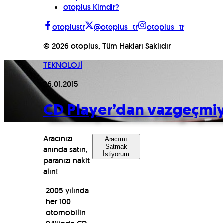
otoplus Kimdir?
otoplustr
@otoplus_tr
otoplus_tr
©
2026
otoplus, Tüm Hakları Saklıdır
TEKNOLOJİ
26.01.2015
CD Player’dan vazgeçmi
Aracınızı
Aracımı
Satmak
anında satın,
İstiyorum
paranızı nakit
alın!
2005 yılında
her 100
otomobilin