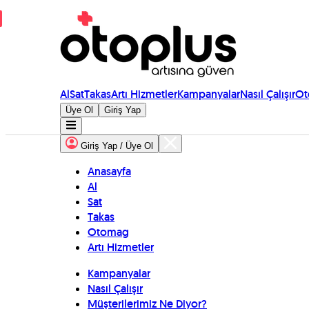
Al
Sat
Takas
Artı Hizmetler
Kampanyalar
Nasıl Çalışır
Ot
Üye Ol
Giriş Yap
Giriş Yap / Üye Ol
Anasayfa
Al
Sat
Takas
Otomag
Artı Hizmetler
Kampanyalar
Nasıl Çalışır
Müşterilerimiz Ne Diyor?