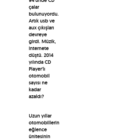
94’ünde CD
çalar
bulunuyordu.
Artık usb ve
aux çıkışları
devreye
girdi. Müzik,
internete
düştü. 2014
yılında CD
Player'lı
otomobil
sayısı ne
kadar
azaldı?
Uzun yıllar
otomobillerin
eğlence
ünitesinin