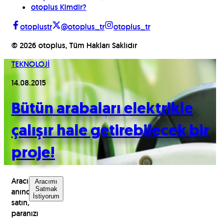
otoplus Kimdir?
otoplustr
@otoplus_tr
otoplus_tr
©
2026
otoplus, Tüm Hakları Saklıdır
TEKNOLOJİ
14.08.2015
Bütün arabaları elektrikle
çalışır hale getirebilecek bir
proje!
Aracınızı
Aracımı
Satmak
anında
İstiyorum
satın,
paranızı