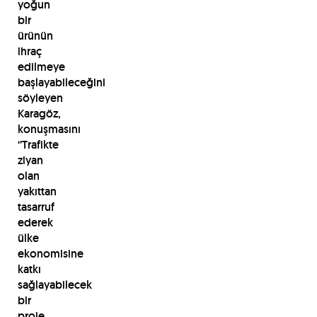
yoğun
bir
ürünün
ihraç
edilmeye
başlayabileceğini
söyleyen
Karagöz,
konuşmasını
‘’Trafikte
ziyan
olan
yakıttan
tasarruf
ederek
ülke
ekonomisine
katkı
sağlayabilecek
bir
proje