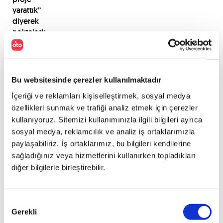
yarattık’’
diyerek
noktaladı.
12
AY İÇİNDE
Bu websitesinde çerezler kullanılmaktadır
SERİ
İçeriği ve reklamları kişiselleştirmek, sosyal medya
ÜRETİM
özellikleri sunmak ve trafiği analiz etmek için çerezler
kullanıyoruz. Sitemizi kullanımınızla ilgili bilgileri ayrıca
Karagöz,
sosyal medya, reklamcılık ve analiz iş ortaklarımızla
prototip
paylaşabiliriz. İş ortaklarımız, bu bilgileri kendilerine
için
sağladığınız veya hizmetlerini kullanırken topladıkları
tüm
diğer bilgilerle birleştirebilir.
hazırlıkların
tamamlandığını,
seri
Onay
üretime
Gerekli
Seçimi
ise