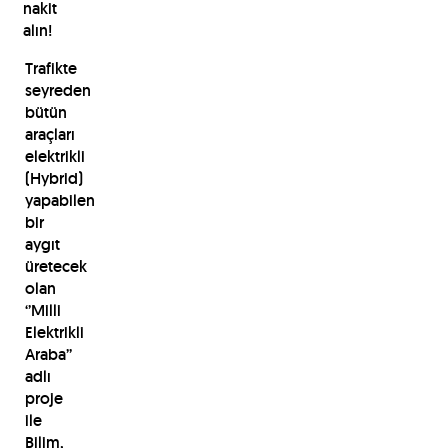
nakit
alın!
Trafikte
seyreden
bütün
araçları
elektrikli
(Hybrid)
yapabilen
bir
aygıt
üretecek
olan
‘’Milli
Elektrikli
Araba’’
adlı
proje
ile
Bilim,