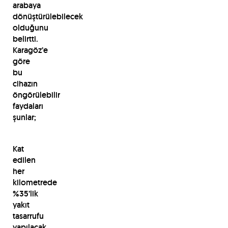
arabaya
dönüştürülebilecek
olduğunu
belirtti.
Karagöz’e
göre
bu
cihazın
öngörülebilir
faydaları
şunlar;
Kat
edilen
her
kilometrede
%35’lik
yakıt
tasarrufu
yapılacak.