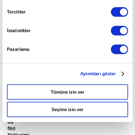
12
ayda
Tercihler
geçilebilmesinin
mümkün
olduğunu
İstatistikler
belirtti.
Bu
projenin
Pazarlama
aslında
Çin
pazarı
Ayrıntıları göster
için
oluşturulduğunu
ancak
Tümüne izin ver
patentinin
alınamadığı,
bu
Seçime izin ver
yüzden
bu
fikri