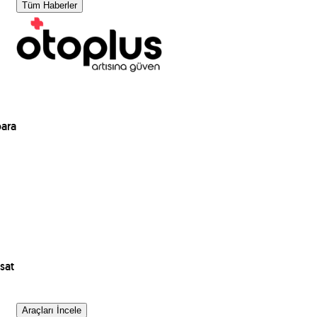
Tüm Haberler
para
sat
Araçları İncele