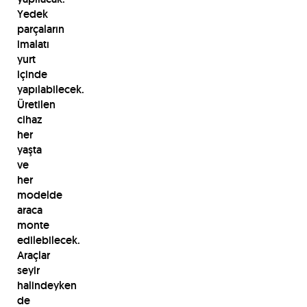
Yedek
parçaların
imalatı
yurt
içinde
yapılabilecek.
Üretilen
cihaz
her
yaşta
ve
her
modelde
araca
monte
edilebilecek.
Araçlar
seyir
halindeyken
de