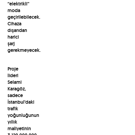
‘’elektrikli’’
moda
geçirilebilecek.
Cihaza
dışarıdan
harici
şarj
gerekmeyecek.
Proje
lideri
Selami
Karagöz,
sadece
İstanbul’daki
trafik
yoğunluğunun
yıllık
maliyetinin