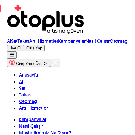
Al
Sat
Takas
Artı Hizmetler
Kampanyalar
Nasıl Çalışır
Otomag
Üye Ol
Giriş Yap
Giriş Yap / Üye Ol
Anasayfa
Al
Sat
Takas
Otomag
Artı Hizmetler
Kampanyalar
Nasıl Çalışır
Müşterilerimiz Ne Diyor?