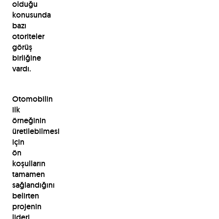
olduğu
konusunda
bazı
otoriteler
görüş
birliğine
vardı.
Otomobilin
ilk
örneğinin
üretilebilmesi
için
ön
koşulların
tamamen
sağlandığını
belirten
projenin
lideri