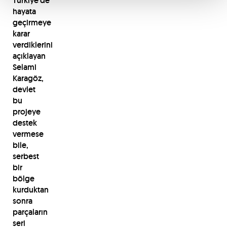
Türkiye’de
hayata
geçirmeye
karar
verdiklerini
açıklayan
Selami
Karagöz,
devlet
bu
projeye
destek
vermese
bile,
serbest
bir
bölge
kurduktan
sonra
parçaların
seri