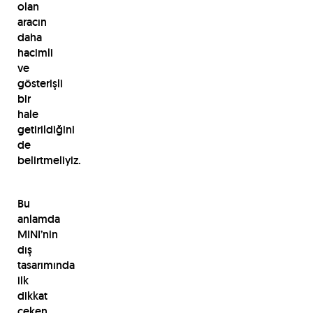
olan
aracın
daha
hacimli
ve
gösterişli
bir
hale
getirildiğini
de
belirtmeliyiz.
Bu
anlamda
MINI’nin
dış
tasarımında
ilk
dikkat
çeken