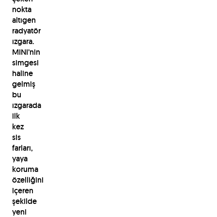
nokta
altıgen
radyatör
ızgara.
MINI’nin
simgesi
haline
gelmiş
bu
ızgarada
ilk
kez
sis
farları,
yaya
koruma
özelliğini
içeren
şekilde
yeni