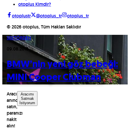
otoplus Kimdir?
otoplustr
@otoplus_tr
otoplus_tr
©
2026
otoplus, Tüm Hakları Saklıdır
SEKTÖRDEN
09.08.2016
BMW’nin yeni göz bebeği:
MINI Cooper Clubman
Aracınızı
Aracımı
Satmak
anında
İstiyorum
satın,
paranızı
nakit
alın!