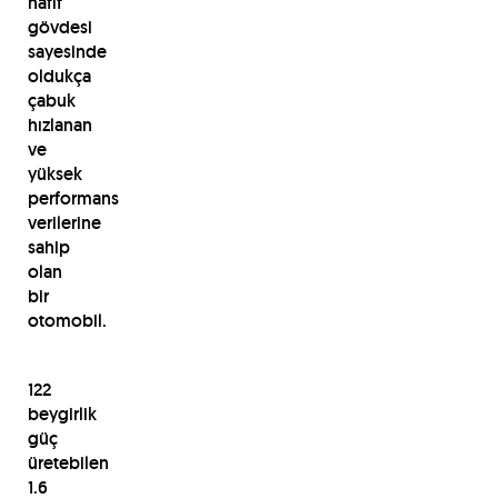
hafif
gövdesi
sayesinde
oldukça
çabuk
hızlanan
ve
yüksek
performans
verilerine
sahip
olan
bir
otomobil.
122
beygirlik
güç
üretebilen
1.6