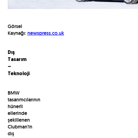
Görsel
Kaynağı:
newspress.co.uk
Dış
Tasarım
–
Teknoloji
BMW
tasarımcılarının
hünerli
ellerinde
şekillenen
Clubman’in
dış