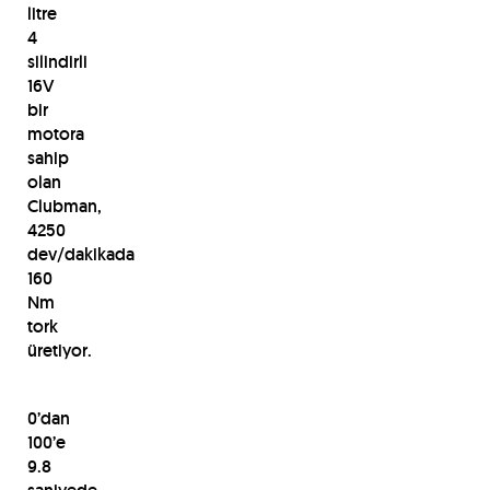
litre
4
silindirli
16V
bir
motora
sahip
olan
Clubman,
4250
dev/dakikada
160
Nm
tork
üretiyor.
0’dan
100’e
9.8