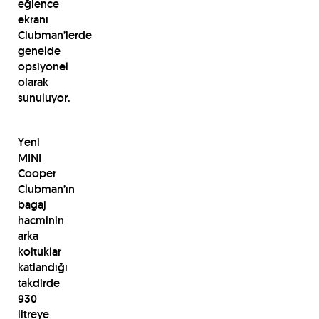
eğlence
ekranı
Clubman’lerde
genelde
opsiyonel
olarak
sunuluyor.
Yeni
MINI
Cooper
Clubman’ın
bagaj
hacminin
arka
koltuklar
katlandığı
takdirde
930
litreye