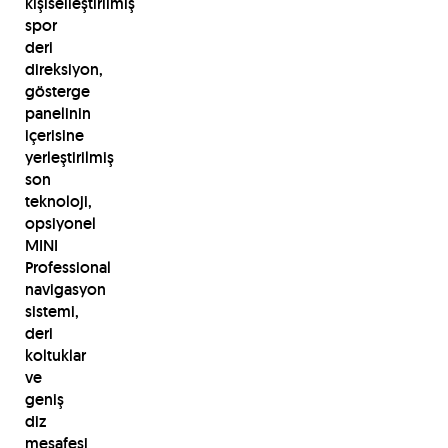
kişiselleştirilmiş
spor
deri
direksiyon,
gösterge
panelinin
içerisine
yerleştirilmiş
son
teknoloji,
opsiyonel
MINI
Professional
navigasyon
sistemi,
deri
koltuklar
ve
geniş
diz
mesafesi