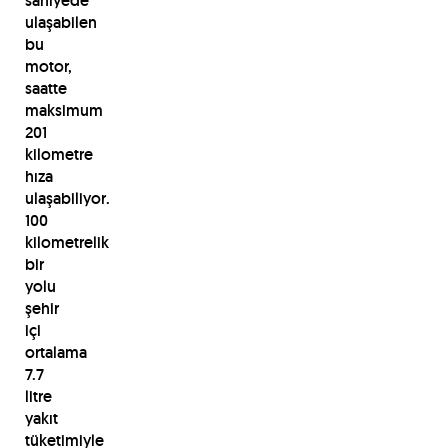
saniyede
ulaşabilen
bu
motor,
saatte
maksimum
201
kilometre
hıza
ulaşabiliyor.
100
kilometrelik
bir
yolu
şehir
içi
ortalama
7.7
litre
yakıt
tüketimiyle