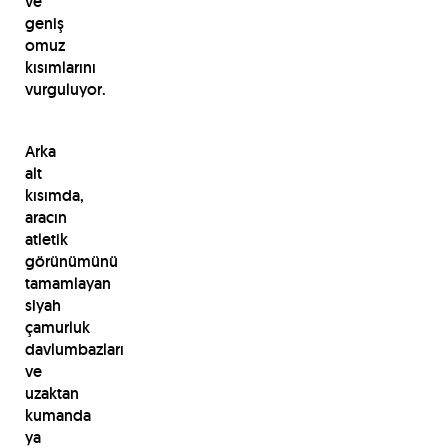
ve
geniş
omuz
kısımlarını
vurguluyor.
Arka
alt
kısımda,
aracın
atletik
görünümünü
tamamlayan
siyah
çamurluk
davlumbazları
ve
uzaktan
kumanda
ya