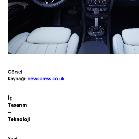
Görsel
Kaynağı:
newspress.co.uk
İç
Tasarım
–
Teknoloji
Yeni