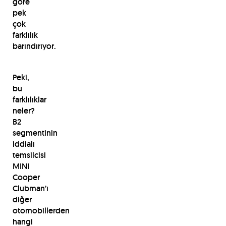
göre
pek
çok
farklılık
barındırıyor.
Peki,
bu
farklılıklar
neler?
B2
segmentinin
iddialı
temsilcisi
MINI
Cooper
Clubman’ı
diğer
otomobillerden
hangi