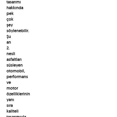
tasarımı
hakkında
pek
çok
şey
söylenebilir.
Şu
an
2.
nesli
asfaltları
süsleyen
otomobil,
performans
ve
motor
özelliklerinin
yanı
sıra
kaliteli
tasarımıyla