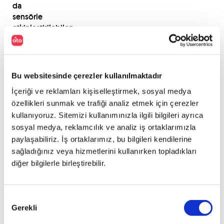
da
sensörle
etkinleştirilebilen
bölmeli
arka
kapılar,
Clubman’ın
Bu websitesinde çerezler kullanılmaktadır
sportif
İçeriği ve reklamları kişiselleştirmek, sosyal medya
kimliğini
özellikleri sunmak ve trafiği analiz etmek için çerezler
vurguluyor.
Bu,
kullanıyoruz. Sitemizi kullanımınızla ilgili bilgileri ayrıca
aynı
sosyal medya, reklamcılık ve analiz iş ortaklarımızla
zamanda
paylaşabiliriz. İş ortaklarımız, bu bilgileri kendilerine
yeni
sağladığınız veya hizmetlerini kullanırken topladıkları
Clubman’deki
diğer bilgilerle birleştirebilir.
retrospektif
havayı
da
Onay
gün
Gerekli
Seçimi
yüzüne