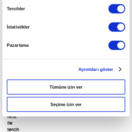
çıkarıyor.
Tercihler
Bunlara
ek
İstatistikler
olarak
ön
kapının
Pazarlama
alt
kısmıyla
çamurluğu
Ayrıntıları göster
birleştiren
havalandırma
detayları,
Tümüne izin ver
gövde
renginden
farklı
Seçime izin ver
bir
renk
ile
tercih