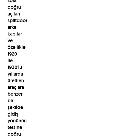
sola
doğru
açılan
splitdoor
arka
kapılar
ve
özellikle
1920
ile
1930’lu
yıllarda
üretilen
araçlara
benzer
bir
şekilde
gidiş
yönünün
tersine
doğru