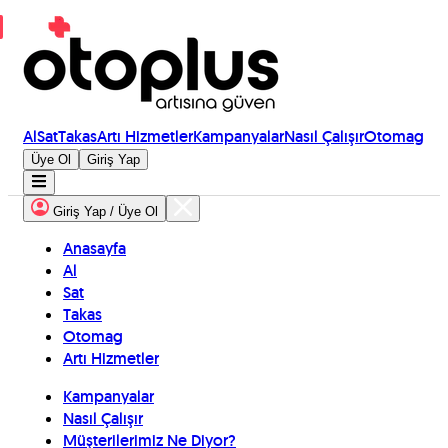
Al
Sat
Takas
Artı Hizmetler
Kampanyalar
Nasıl Çalışır
Otomag
Üye Ol
Giriş Yap
Giriş Yap / Üye Ol
Anasayfa
Al
Sat
Takas
Otomag
Artı Hizmetler
Kampanyalar
Nasıl Çalışır
Müşterilerimiz Ne Diyor?