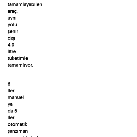
tamamlayabilen
araç,
aynı
yolu
şehir
dışı
4.9
litre
tüketimle
tamamlıyor.
6
ileri
manuel
ya
da 6
ileri
otomatik
şanzıman