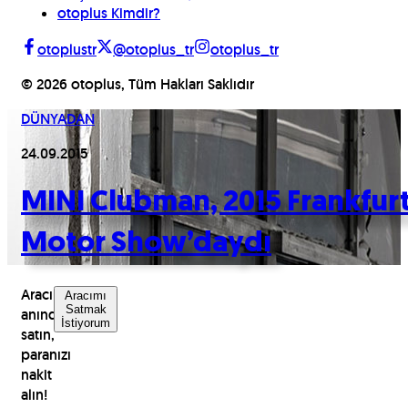
otoplus Kimdir?
otoplustr
@otoplus_tr
otoplus_tr
©
2026
otoplus, Tüm Hakları Saklıdır
DÜNYADAN
24.09.2015
MINI Clubman, 2015 Frankfur
Motor Show’daydı
Aracınızı
Aracımı
Satmak
anında
İstiyorum
satın,
paranızı
nakit
alın!