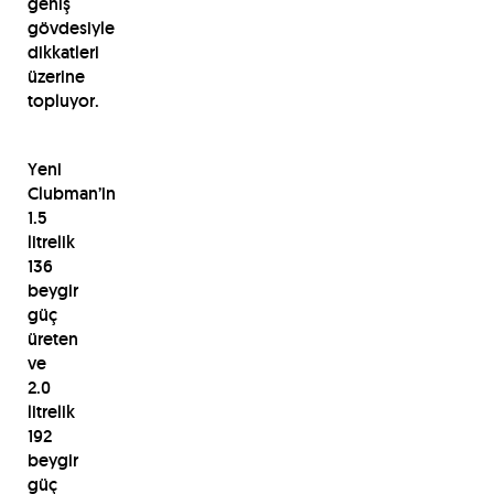
geniş
gövdesiyle
dikkatleri
üzerine
topluyor.
Yeni
Clubman’in
1.5
litrelik
136
beygir
güç
üreten
ve
2.0
litrelik
192
beygir
güç