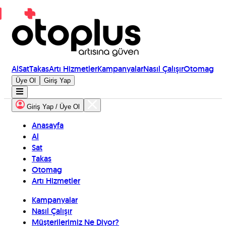
Al
Sat
Takas
Artı Hizmetler
Kampanyalar
Nasıl Çalışır
Otomag
Üye Ol
Giriş Yap
Giriş Yap / Üye Ol
Anasayfa
Al
Sat
Takas
Otomag
Artı Hizmetler
Kampanyalar
Nasıl Çalışır
Müşterilerimiz Ne Diyor?