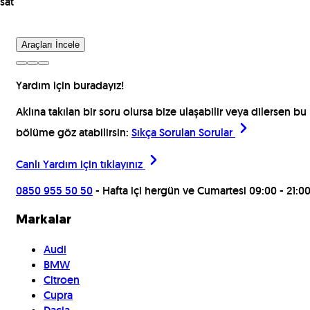
sat
Araçları İncele
Yardım için buradayız!
Aklına takılan bir soru olursa bize ulaşabilir veya dilersen bu
bölüme göz atabilirsin:
Sıkça Sorulan Sorular
Canlı Yardım için
tıklayınız
0850 955 50 50
- Hafta içi hergün ve Cumartesi 09:00 - 21:0
Markalar
Audi
BMW
Citroen
Cupra