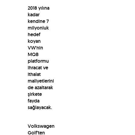
2018 yılına
kadar
kendine 7
milyonluk
hedef
koyan
VW’nin
MQB
platformu
ihracat ve
ithalat
maliyetlerini
de azaltarak
şirkete
fayda
sağlayacak.
Volkswagen
Golf’ten