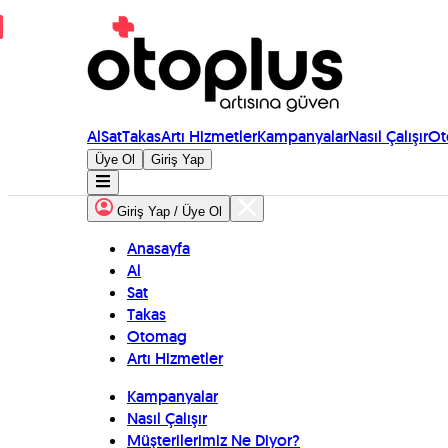
Al
Sat
Takas
Artı Hizmetler
Kampanyalar
Nasıl Çalışır
Ot
Üye Ol
Giriş Yap
Giriş Yap / Üye Ol
Anasayfa
Al
Sat
Takas
Otomag
Artı Hizmetler
Kampanyalar
Nasıl Çalışır
Müşterilerimiz Ne Diyor?