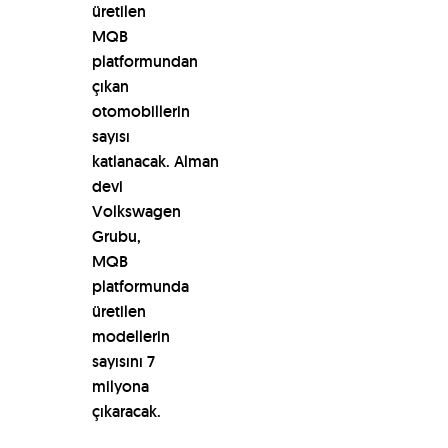
ü
retilen
MQB
platformundan
çı
kan
otomobillerin
say
ı
s
ı
katlanacak.
Alman
devi
Volkswagen
Grubu,
MQB
platformunda
ü
retilen
modellerin
say
ı
s
ı
n
ı
7
milyona
çı
karacak.