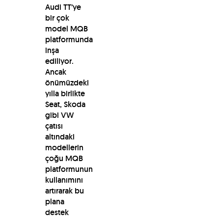
Audi TT’ye
bir çok
model MQB
platformunda
inşa
ediliyor.
Ancak
önümüzdeki
yılla birlikte
Seat, Skoda
gibi VW
çatısı
altındaki
modellerin
çoğu MQB
platformunun
kullanımını
artırarak bu
plana
destek