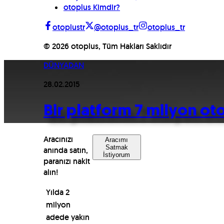
otoplus Kimdir?
otoplustr
@otoplus_tr
otoplus_tr
©
2026
otoplus, Tüm Hakları Saklıdır
DÜNYADAN
28.02.2015
Bir platform 7 milyon ot
Aracınızı
Aracımı
Satmak
anında satın,
İstiyorum
paranızı nakit
alın!
Y
ı
lda 2
milyon
adede yak
ı
n