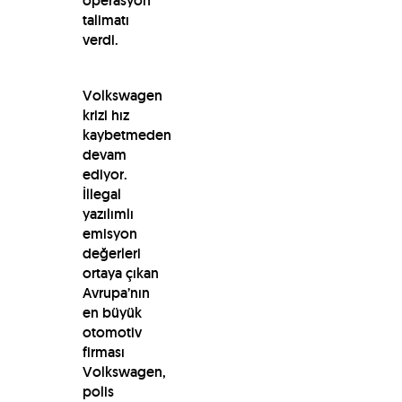
operasyon
talimatı
verdi.
Volkswagen
krizi hız
kaybetmeden
devam
ediyor.
İllegal
yazılımlı
emisyon
değerleri
ortaya çıkan
Avrupa’nın
en büyük
otomotiv
firması
Volkswagen,
polis