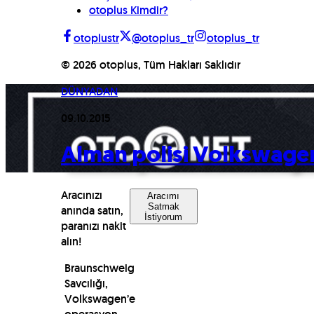
otoplus Kimdir?
otoplustr
@otoplus_tr
otoplus_tr
©
2026
otoplus, Tüm Hakları Saklıdır
DÜNYADAN
09.10.2015
Alman polisi Volkswagen
Aracınızı
Aracımı
Satmak
anında satın,
İstiyorum
paranızı nakit
alın!
Braunschweig
Savcılığı,
Volkswagen’e