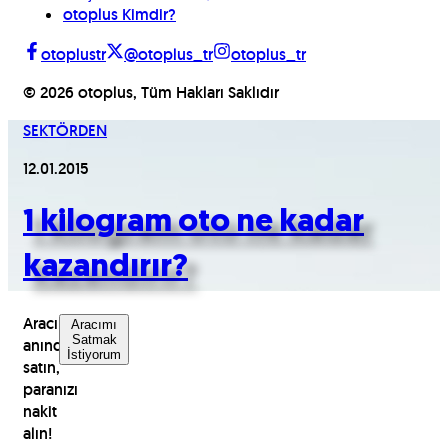
otoplus Kimdir?
otoplustr
@otoplus_tr
otoplus_tr
©
2026
otoplus, Tüm Hakları Saklıdır
SEKTÖRDEN
12.01.2015
1 kilogram oto ne kadar
kazandırır?
Aracınızı
Aracımı
Satmak
anında
İstiyorum
satın,
paranızı
nakit
alın!