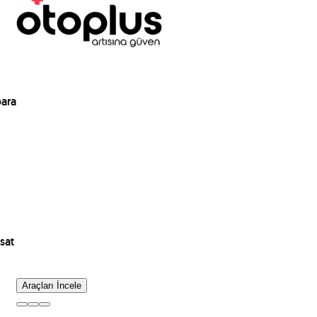
para
sat
Araçları İncele