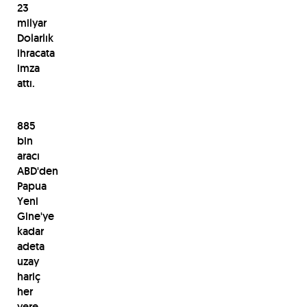
23
milyar
Dolarlık
ihracata
imza
attı.
885
bin
aracı
ABD'den
Papua
Yeni
Gine'ye
kadar
adeta
uzay
hariç
her
yere