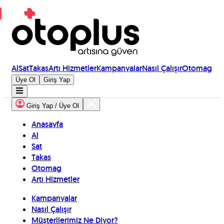
Al
Sat
Takas
Artı Hizmetler
Kampanyalar
Nasıl Çalışır
Otomag
Üye Ol
Giriş Yap
Giriş Yap / Üye Ol
Anasayfa
Al
Sat
Takas
Otomag
Artı Hizmetler
Kampanyalar
Nasıl Çalışır
Müşterilerimiz Ne Diyor?