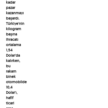
kadar
pazar
kazanmayı
başardı.
Türkiye'nin
kilogram
başına
ihracatı
ortalama
1,54
Dolar'da
kalırken,
bu
rakam
binek
otomobilde
10,4
Dolar'ı,
hafif
ticari