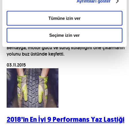
Ayrıntıları göster
Tümüne izin ver
Bentayga buz üstünde
Seçime izin ver
Bentayga, motor gücü ve sürüş kolaylığını öne çıkarmanın
yolunu buz üstünde keşfetti.
03.11.2015
2018’in En İyi 9 Performans Yaz Lastiği