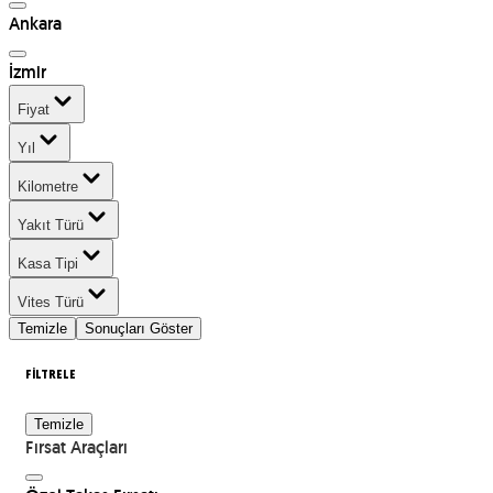
Ankara
İzmir
Fiyat
Yıl
Kilometre
Yakıt Türü
Kasa Tipi
Vites Türü
Temizle
Sonuçları Göster
FİLTRELE
Temizle
Fırsat Araçları