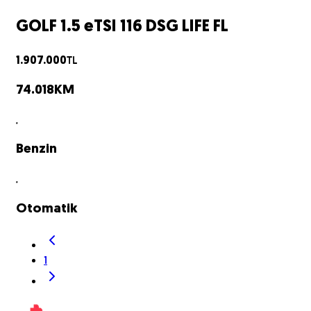
GOLF 1.5 eTSI 116 DSG LIFE FL
TL
1.907.000
74.018
KM
Benzin
Otomatik
1