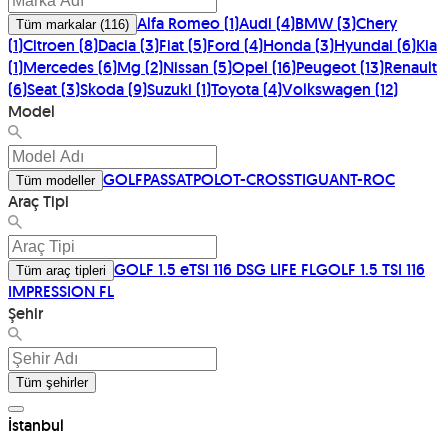
Alfa Romeo
(
1
)
Audi
(
4
)
BMW
(
3
)
Chery
Tüm markalar
(
116
)
(
1
)
Citroen
(
8
)
Dacia
(
3
)
Fiat
(
5
)
Ford
(
4
)
Honda
(
3
)
Hyundai
(
6
)
Kia
(
1
)
Mercedes
(
6
)
Mg
(
2
)
Nissan
(
5
)
Opel
(
16
)
Peugeot
(
13
)
Renault
(
6
)
Seat
(
3
)
Skoda
(
9
)
Suzuki
(
1
)
Toyota
(
4
)
Volkswagen
(
12
)
Model
GOLF
PASSAT
POLO
T-CROSS
TIGUAN
T-ROC
Tüm modeller
Araç Tipi
GOLF 1.5 eTSI 116 DSG LIFE FL
GOLF 1.5 TSI 116
Tüm araç tipleri
IMPRESSION FL
Şehir
Tüm şehirler
İstanbul