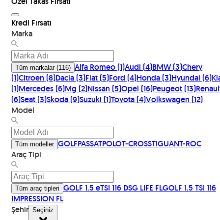
Özel Takas Fırsatı
Kredi Fırsatı
Marka
Alfa Romeo
(
1
)
Audi
(
4
)
BMW
(
3
)
Chery
Tüm markalar
(
116
)
(
1
)
Citroen
(
8
)
Dacia
(
3
)
Fiat
(
5
)
Ford
(
4
)
Honda
(
3
)
Hyundai
(
6
)
Ki
(
1
)
Mercedes
(
6
)
Mg
(
2
)
Nissan
(
5
)
Opel
(
16
)
Peugeot
(
13
)
Renaul
(
6
)
Seat
(
3
)
Skoda
(
9
)
Suzuki
(
1
)
Toyota
(
4
)
Volkswagen
(
12
)
Model
GOLF
PASSAT
POLO
T-CROSS
TIGUAN
T-ROC
Tüm modeller
Araç Tipi
GOLF 1.5 eTSI 116 DSG LIFE FL
GOLF 1.5 TSI 116
Tüm araç tipleri
IMPRESSION FL
Şehir
Seçiniz