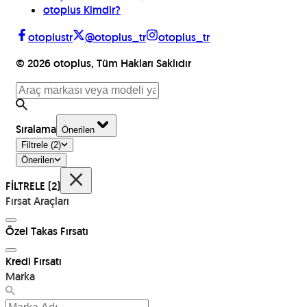
otoplus Kimdir?
otoplustr
@otoplus_tr
otoplus_tr
©
2026
otoplus, Tüm Hakları Saklıdır
Sıralama
Önerilen
Filtrele
(2)
Önerilen
FİLTRELE
(2)
Fırsat Araçları
Özel Takas Fırsatı
Kredi Fırsatı
Marka