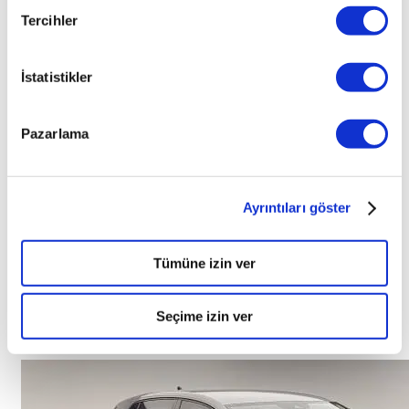
Volkswagen
GOLF
Tercihler
2025
İstatistikler
GOLF 1.5 eTSI 116 DSG LIFE FL
TL
Pazarlama
2.055.000
28.710
KM
Ayrıntıları göster
Benzin
Tümüne izin ver
Seçime izin ver
Otomatik