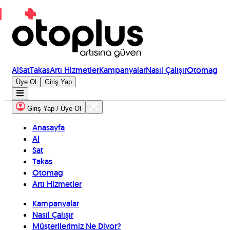
Al
Sat
Takas
Artı Hizmetler
Kampanyalar
Nasıl Çalışır
Otomag
Üye Ol
Giriş Yap
Giriş Yap / Üye Ol
Anasayfa
Al
Sat
Takas
Otomag
Artı Hizmetler
Kampanyalar
Nasıl Çalışır
Müşterilerimiz Ne Diyor?