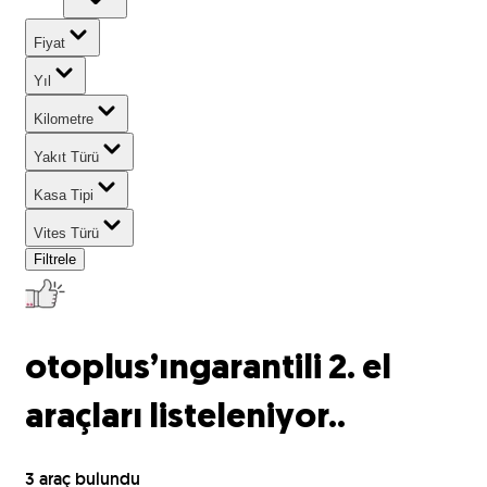
Fiyat
Yıl
Kilometre
Yakıt Türü
Kasa Tipi
Vites Türü
Filtrele
otoplus’ın
garantili 2. el
araçları listeleniyor..
3
araç bulundu