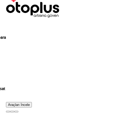
para
sat
Araçları İncele