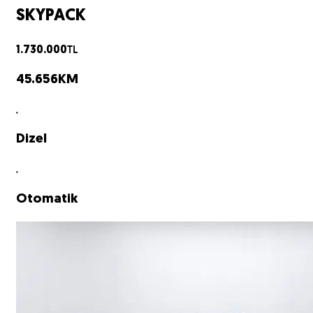
SKYPACK
TL
1.730.000
45.656
KM
Dizel
Otomatik