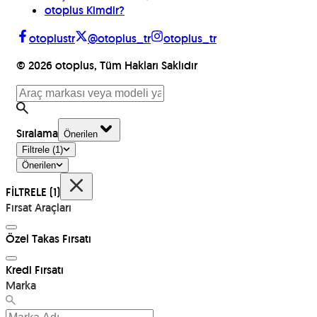
otoplus Kimdir?
otoplustr
@otoplus_tr
otoplus_tr
©
2026
otoplus, Tüm Hakları Saklıdır
Sıralama
Önerilen
Filtrele
(1)
Önerilen
FİLTRELE
(1)
Fırsat Araçları
Özel Takas Fırsatı
Kredi Fırsatı
Marka