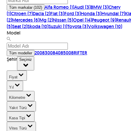
Alfa Romeo
(
1
)
Audi
(
3
)
BMW
(
3
)
Chery
Tüm markalar
(
102
)
(
1
)
Citroen
(
7
)
Dacia
(
2
)
Fiat
(
3
)
Ford
(
3
)
Honda
(
3
)
Hyundai
(
7
)
Ki
(
2
)
Mercedes
(
6
)
Mg
(
2
)
Nissan
(
5
)
Opel
(
14
)
Peugeot
(
9
)
Renaul
(
5
)
Seat
(
2
)
Skoda
(
10
)
Suzuki
(
1
)
Toyota
(
3
)
Volkswagen
(
10
)
Model
2008
3008
408
5008
RIFTER
Tüm modeller
Şehir
Seçiniz
Fiyat
Yıl
Kilometre
Yakıt Türü
Kasa Tipi
Vites Türü