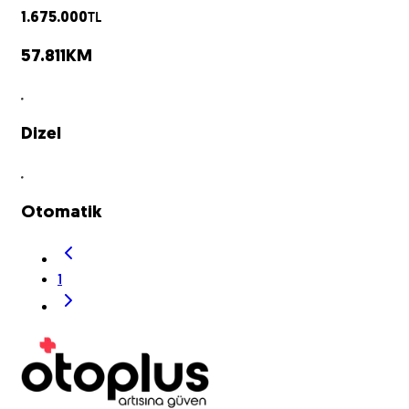
TL
1.675.000
57.811
KM
Dizel
Otomatik
1