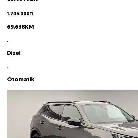
TL
1.705.000
69.638
KM
Dizel
Otomatik