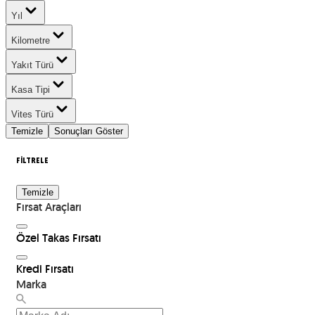
Yıl
Kilometre
Yakıt Türü
Kasa Tipi
Vites Türü
Temizle
Sonuçları Göster
FİLTRELE
Temizle
Fırsat Araçları
Özel Takas Fırsatı
Kredi Fırsatı
Marka