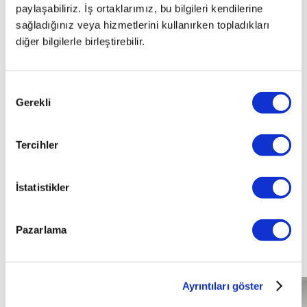
Peugeot
408
paylaşabiliriz. İş ortaklarımız, bu bilgileri kendilerine
sağladığınız veya hizmetlerini kullanırken topladıkları
2025
diğer bilgilerle birleştirebilir.
408 GT 1.2 PURETECH 130 EAT8
Onay
Gerekli
Seçimi
TL
2.170.000
12.870
KM
Tercihler
İstatistikler
Benzin
Pazarlama
Otomatik
Ayrıntıları göster