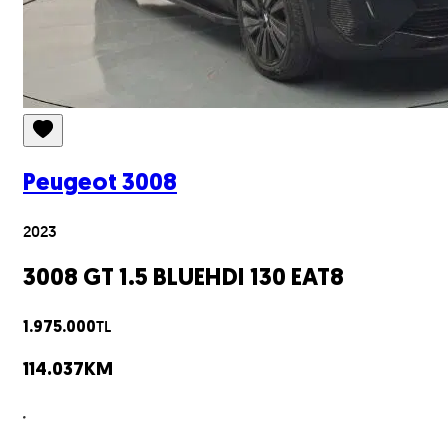
Peugeot
3008
2023
3008 GT 1.5 BLUEHDI 130 EAT8
TL
1.975.000
114.037
KM