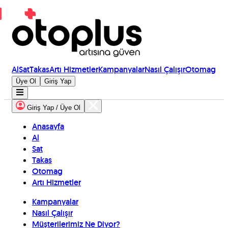
Al
Sat
Takas
Artı Hizmetler
Kampanyalar
Nasıl Çalışır
Otomag
Üye Ol
Giriş Yap
Giriş Yap / Üye Ol
Anasayfa
Al
Sat
Takas
Otomag
Artı Hizmetler
Kampanyalar
Nasıl Çalışır
Müşterilerimiz Ne Diyor?