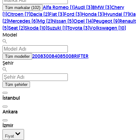
Alfa Romeo
(
1
)
Audi
(
3
)
BMW
(
3
)
Chery
Tüm markalar
(
102
)
(
1
)
Citroen
(
7
)
Dacia
(
2
)
Fiat
(
3
)
Ford
(
3
)
Honda
(
3
)
Hyundai
(
7
)
Kia
(
2
)
Mercedes
(
6
)
Mg
(
2
)
Nissan
(
5
)
Opel
(
14
)
Peugeot
(
9
)
Renault
(
5
)
Seat
(
2
)
Skoda
(
10
)
Suzuki
(
1
)
Toyota
(
3
)
Volkswagen
(
10
)
Model
2008
3008
408
5008
RIFTER
Tüm modeller
Şehir
Tüm şehirler
İstanbul
Ankara
İzmir
Fiyat