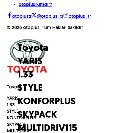
otoplus Kimdir?
otoplustr
@otoplus_tr
otoplus_tr
©
2026
otoplus, Tüm Hakları Saklıdır
Toyota
YARIS
1.33
Toyota
STYLE
YARIS
KONFORPLUS
1.33
STYLE
SKYPACK
KONFORPLUS
SKYPACK
MULTIDRIV
115
MULTIDRIV