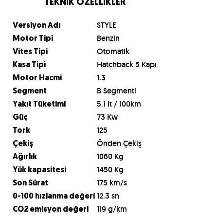
TEKNİK ÖZELLİKLER
STYLE
Versiyon Adı
Benzin
Motor Tipi
Otomatik
Vites Tipi
Hatchback 5 Kapı
Kasa Tipi
1.3
Motor Hacmi
B Segmenti
Segment
5.1 lt / 100km
Yakıt Tüketimi
73 Kw
Güç
125
Tork
Önden Çekiş
Çekiş
1060 Kg
Ağırlık
1450 Kg
Yük kapasitesi
175 km/s
Son Sürat
12.3 sn
0-100 hızlanma değeri
119 g/km
CO2 emisyon değeri