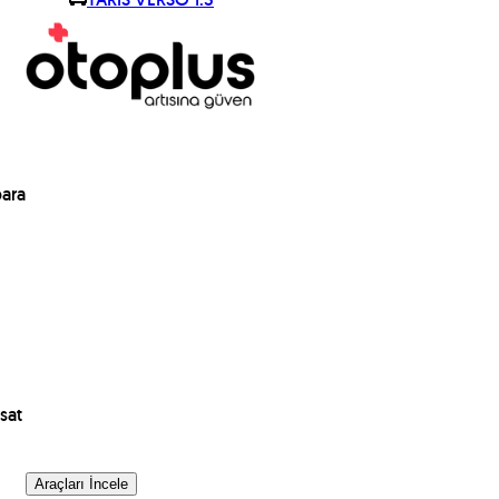
para
sat
Araçları İncele