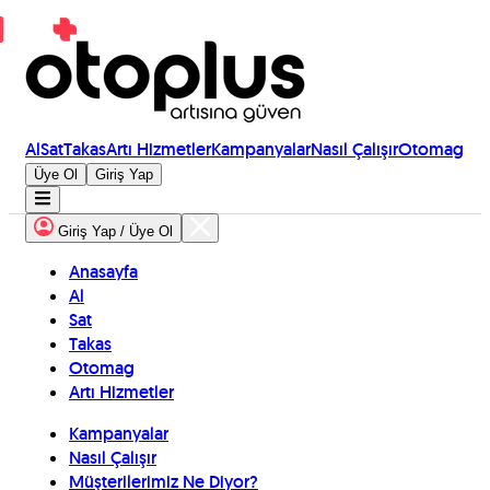
Al
Sat
Takas
Artı Hizmetler
Kampanyalar
Nasıl Çalışır
Otomag
Üye Ol
Giriş Yap
Giriş Yap / Üye Ol
Anasayfa
Al
Sat
Takas
Otomag
Artı Hizmetler
Kampanyalar
Nasıl Çalışır
Müşterilerimiz Ne Diyor?