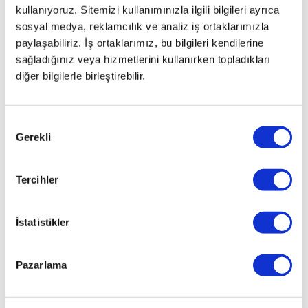
TRENDKONFORPLUSMULTID.S
kullanıyoruz. Sitemizi kullanımınızla ilgili bilgileri ayrıca
SKY
sosyal medya, reklamcılık ve analiz iş ortaklarımızla
YARIS 1.33 STYLE X-TREND
paylaşabiliriz. İş ortaklarımız, bu bilgileri kendilerine
MULTIDRIVE S
sağladığınız veya hizmetlerini kullanırken topladıkları
YARIS 1.33 STYLE X-TREND
diğer bilgilerle birleştirebilir.
SKYPACK MULTIDRIVE S
YARIS 1.3 BLUE (ESKI KASA)
YARIS 1.3 LUNA
Onay
Gerekli
YARIS 1.3 LUNA OV
Seçimi
YARIS 1.3 SOL SPECIAL
YARIS 1.3 SOL SPECIAL (ESKI
Tercihler
KASA)
YARIS 1.3 SOL SPECIAL OV
(ESKI KASA)
İstatistikler
YARIS 1.3 TERRA
YARIS 1.4 D-4D COOL
Pazarlama
YARIS 1.4 D-4D COOL STIL
YARIS 1.4 D-4D COOL STIL