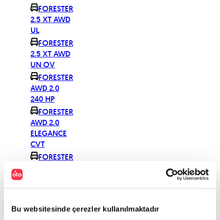
FORESTER
2.5 XT AWD
UL
FORESTER
2.5 XT AWD
UN OV
FORESTER
AWD 2.0
240 HP
FORESTER
AWD 2.0
ELEGANCE
CVT
FORESTER
AWD 2.0i
ELEGANCE
EYESIGHT
FORESTER
Bu websitesinde çerezler kullanılmaktadır
AWD 2.0