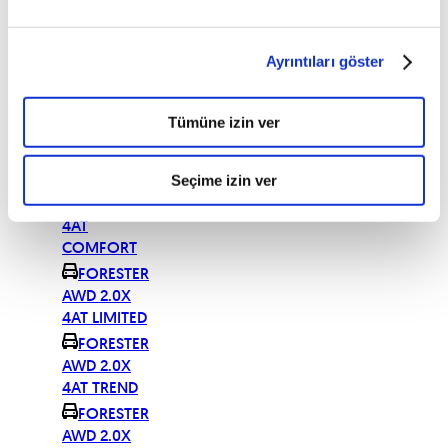
TURBO
ADVENTURE
CVT
Ayrıntıları göster
FORESTER
AWD 2.0 X
Tümüne izin ver
4AT
COMFORT
FORESTER
Seçime izin ver
AWD 2.0X
4AT
COMFORT
FORESTER
AWD 2.0X
4AT LIMITED
FORESTER
AWD 2.0X
4AT TREND
FORESTER
AWD 2.0X