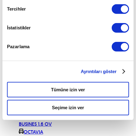
OCTAVIA
Tercihler
AMBITION 1.6
TDI CR 105
OCTAVIA
İstatistikler
AMBITION 1.6
TDI CR 105
GREENTECH
Pazarlama
OCTAVIA
AMBITION
OPTIMAL 1.6 102
Ayrıntıları göster
OCTAVIA
AMBITION
OPTIMAL 1.6 TDI
Tümüne izin ver
CR 105
OCTAVIA
Seçime izin ver
BUSINES 1.6
OCTAVIA
BUSINES 1.6 OV
OCTAVIA