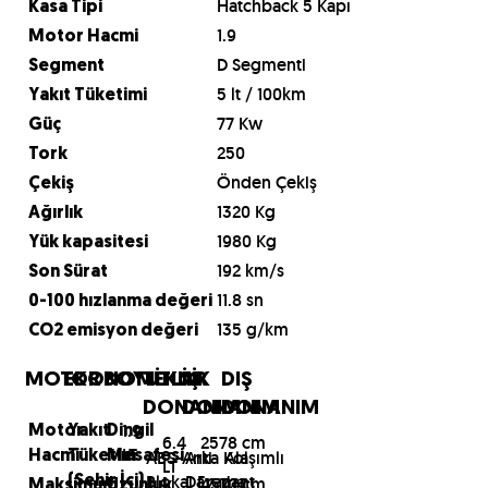
Hatchback 5 Kapı
Kasa Tipi
1.9
Motor Hacmi
D Segmenti
Segment
5 lt / 100km
Yakıt Tüketimi
77 Kw
Güç
250
Tork
Önden Çekiş
Çekiş
1320 Kg
Ağırlık
1980 Kg
Yük kapasitesi
192 km/s
Son Sürat
11.8 sn
0-100 hızlanma değeri
135 g/km
CO2 emisyon değeri
MOTOR
EKONOMİ
BOYUTLAR
TEKNİK
İÇ
DIŞ
DONANIM
DONANIM
DONANIM
1.9
Motor
Yakıt
Dingil
6.4
2578 cm
LT
ABS-Anti
Arka Kol
Alaşımlı
Hacmi
Tüketim
Mesafesi
LT
Blokaj Fren
Dayama
Jant
(Şehir İçi)
4572 cm
Maksimum
Uzunluk