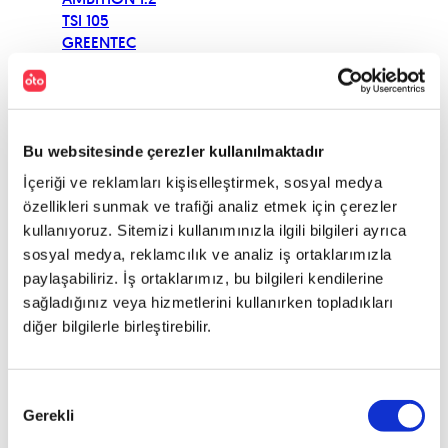
TSI 105
GREENTEC
OCTAVIA
AMBITION 1.4
TSI 122
OCTAVIA
Bu websitesinde çerezler kullanılmaktadır
AMBITION 1.4
TSI 122 DSG
İçeriği ve reklamları kişiselleştirmek, sosyal medya
TIPTRONIC
özellikleri sunmak ve trafiği analiz etmek için çerezler
OCTAVIA
kullanıyoruz. Sitemizi kullanımınızla ilgili bilgileri ayrıca
AMBITION 1.4
sosyal medya, reklamcılık ve analiz iş ortaklarımızla
TSI 140
paylaşabiliriz. İş ortaklarımız, bu bilgileri kendilerine
OCTAVIA
sağladığınız veya hizmetlerini kullanırken topladıkları
AMBITION 1.4
diğer bilgilerle birleştirebilir.
TSI 140
GREENTECH
OCTAVIA
Onay
AMBITION 1.6
Gerekli
Seçimi
102