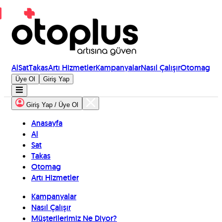
Al
Sat
Takas
Artı Hizmetler
Kampanyalar
Nasıl Çalışır
Otomag
Üye Ol
Giriş Yap
Giriş Yap / Üye Ol
Anasayfa
Al
Sat
Takas
Otomag
Artı Hizmetler
Kampanyalar
Nasıl Çalışır
Müşterilerimiz Ne Diyor?