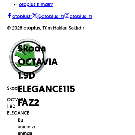
otoplus Kimdir?
otoplustr
@otoplus_tr
otoplus_tr
©
2026
otoplus, Tüm Hakları Saklıdır
Skoda
OCTAVIA
1.9D
Skoda
ELEGANCE
115
OCTAVIA
FAZ2
1.9D
ELEGANCE
Bu
aracınızı
anında