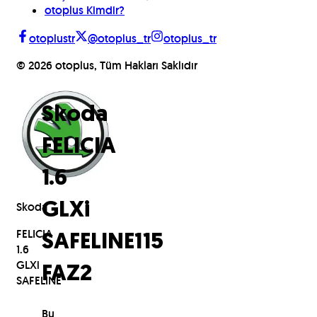
otoplus Kimdir?
otoplustr
@otoplus_tr
otoplus_tr
©
2026
otoplus, Tüm Hakları Saklıdır
Skoda
FELICIA
1.6
Skoda
GLXi
FELICIA
SAFELINE
115
1.6
GLXi
FAZ2
SAFELINE
Bu