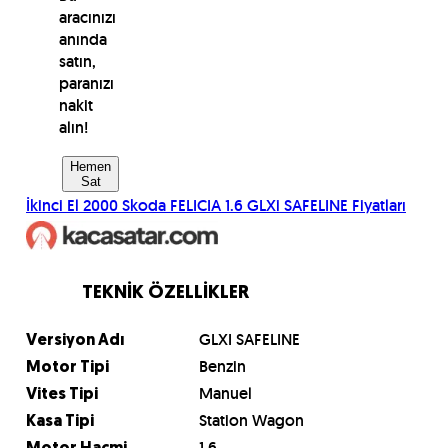
aracınızı
anında
satın,
paranızı
nakit
alın!
Hemen
Sat
İkinci El
2000
Skoda
FELICIA 1.6 GLXi SAFELINE
Fiyatları
TEKNİK ÖZELLİKLER
GLXI SAFELINE
Versiyon Adı
Benzin
Motor Tipi
Manuel
Vites Tipi
Station Wagon
Kasa Tipi
1.6