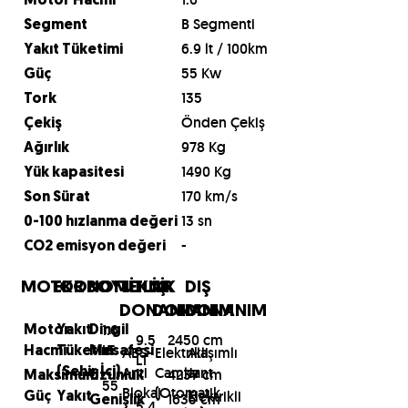
Motor Hacmi
B Segmenti
Segment
6.9 lt / 100km
Yakıt Tüketimi
55 Kw
Güç
135
Tork
Önden Çekiş
Çekiş
978 Kg
Ağırlık
1490 Kg
Yük kapasitesi
170 km/s
Son Sürat
13 sn
0-100 hızlanma değeri
-
CO2 emisyon değeri
MOTOR
EKONOMİ
BOYUTLAR
TEKNİK
İÇ
DIŞ
DONANIM
DONANIM
DONANIM
1.6
Motor
Yakıt
Dingil
9.5
2450 cm
LT
ABS-
Elektrikli
Alaşımlı
Hacmi
Tüketim
Mesafesi
LT
Anti
Camlar
Jant
(Şehir İçi)
4237 cm
Maksimum
Uzunluk
55
Blokaj
(Otomatik
Elektrikli
Güç
Yakıt
1635 cm
Genişlik
5.4