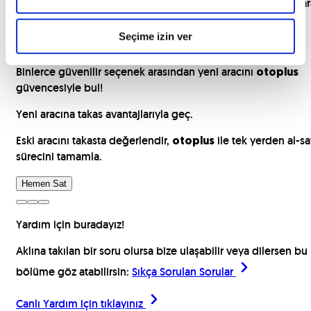
Ücretsiz ekspertiz sonrası,
güvencesi ile anında par
otoplus
hesabında!
Seçime izin ver
İkinci el araç mı arıyorsun?
Binlerce güvenilir seçenek arasından yeni aracını
otoplus
güvencesiyle bul!
Yeni aracına takas avantajlarıyla geç.
Eski aracını takasta değerlendir,
ile tek yerden al-sa
otoplus
sürecini tamamla.
Hemen Sat
Yardım için buradayız!
Aklına takılan bir soru olursa bize ulaşabilir veya dilersen bu
bölüme göz atabilirsin:
Sıkça Sorulan Sorular
Canlı Yardım için
tıklayınız