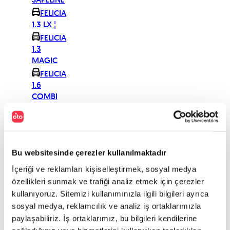
FELICIA
1.3 LX ¦
FELICIA
1.3
MAGIC
FELICIA
1.6
COMBI
GLXi
FELICIA
1.6
COMBI
Bu websitesinde çerezler kullanılmaktadır
GLXi
SAFELINE
İçeriği ve reklamları kişiselleştirmek, sosyal medya
FELICIA
özellikleri sunmak ve trafiği analiz etmek için çerezler
1.6 GLXi
kullanıyoruz. Sitemizi kullanımınızla ilgili bilgileri ayrıca
FELICIA
sosyal medya, reklamcılık ve analiz iş ortaklarımızla
1.6 GLXi
paylaşabiliriz. İş ortaklarımız, bu bilgileri kendilerine
SAFELINE