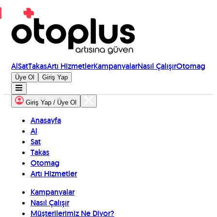
Al
Sat
Takas
Artı Hizmetler
Kampanyalar
Nasıl Çalışır
Otomag
Üye Ol
Giriş Yap
Giriş Yap / Üye Ol
Anasayfa
Al
Sat
Takas
Otomag
Artı Hizmetler
Kampanyalar
Nasıl Çalışır
Müşterilerimiz Ne Diyor?