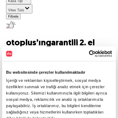
Kasa Tipi
Vites Türü
Filtrele
otoplus’ın
garantili 2. el
araçları listeleniyor..
0
araç bulundu
Bu websitesinde çerezler kullanılmaktadır
Marka
:
İçeriği ve reklamları kişiselleştirmek, sosyal medya
Seat
Model
:
özellikleri sunmak ve trafiği analiz etmek için çerezler
kullanıyoruz. Sitemizi kullanımınızla ilgili bilgileri ayrıca
leon
Tümünü Temizle
sosyal medya, reklamcılık ve analiz iş ortaklarımızla
paylaşabiliriz. İş ortaklarımız, bu bilgileri kendilerine
Aradığınız kriterlerde araç
sağladığınız veya hizmetlerini kullanırken topladıkları