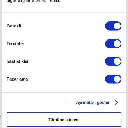
diğer bilgilerle birleştirebilir.
bulunamadı.
Onay
İsterseniz garajımızdaki araçlardan size uygun olanlarına
Gerekli
Seçimi
bakabilirsiniz.
Tüm Araçları Görüntüle
Tercihler
İstatistikler
Pazarlama
Ayrıntıları göster
para
Tümüne izin ver