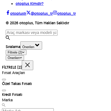
otoplus Kimdir?
otoplustr
@otoplus_tr
otoplus_tr
©
2026
otoplus, Tüm Hakları Saklıdır
Sıralama
Önerilen
Filtrele
(2)
Önerilen
FİLTRELE
(2)
Fırsat Araçları
Özel Takas Fırsatı
Kredi Fırsatı
Marka