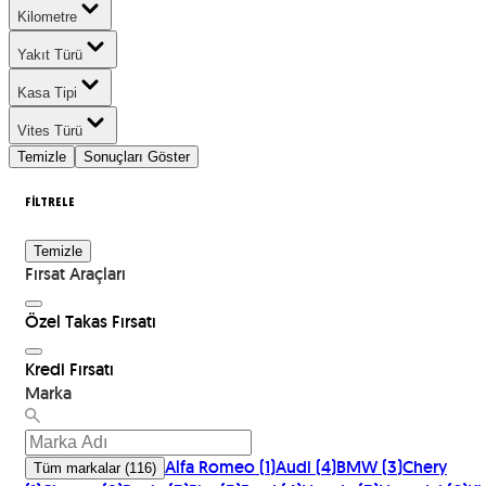
Kilometre
Yakıt Türü
Kasa Tipi
Vites Türü
Temizle
Sonuçları Göster
FİLTRELE
Temizle
Fırsat Araçları
Özel Takas Fırsatı
Kredi Fırsatı
Marka
Alfa Romeo
(
1
)
Audi
(
4
)
BMW
(
3
)
Chery
Tüm markalar
(
116
)