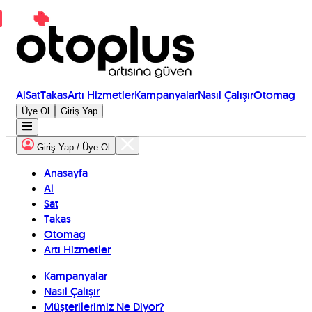
Al
Sat
Takas
Artı Hizmetler
Kampanyalar
Nasıl Çalışır
Otomag
Üye Ol
Giriş Yap
Giriş Yap / Üye Ol
Anasayfa
Al
Sat
Takas
Otomag
Artı Hizmetler
Kampanyalar
Nasıl Çalışır
Müşterilerimiz Ne Diyor?