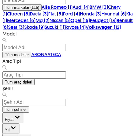
Alfa Romeo
(
1
)
Audi
(
4
)
BMW
(
3
)
Chery
Tüm markalar
(
116
)
(
1
)
Citroen
(
8
)
Dacia
(
3
)
Fiat
(
5
)
Ford
(
4
)
Honda
(
3
)
Hyundai
(
6
)
Kia
(
1
)
Mercedes
(
6
)
Mg
(
2
)
Nissan
(
5
)
Opel
(
16
)
Peugeot
(
13
)
Renault
(
6
)
Seat
(
3
)
Skoda
(
9
)
Suzuki
(
1
)
Toyota
(
4
)
Volkswagen
(
12
)
Model
ARONA
ATECA
Tüm modeller
Araç Tipi
Tüm araç tipleri
Şehir
Tüm şehirler
Fiyat
Yıl