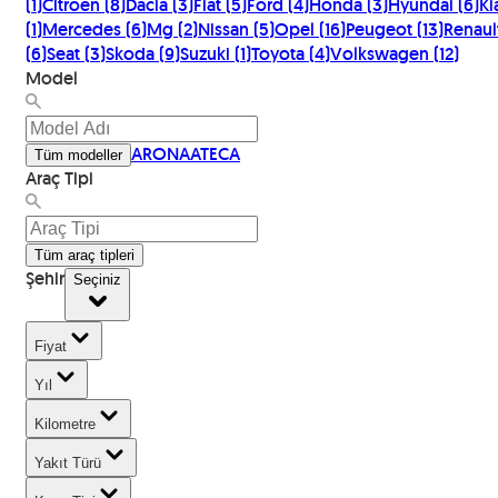
(
1
)
Citroen
(
8
)
Dacia
(
3
)
Fiat
(
5
)
Ford
(
4
)
Honda
(
3
)
Hyundai
(
6
)
Ki
(
1
)
Mercedes
(
6
)
Mg
(
2
)
Nissan
(
5
)
Opel
(
16
)
Peugeot
(
13
)
Renaul
(
6
)
Seat
(
3
)
Skoda
(
9
)
Suzuki
(
1
)
Toyota
(
4
)
Volkswagen
(
12
)
Model
ARONA
ATECA
Tüm modeller
Araç Tipi
Tüm araç tipleri
Şehir
Seçiniz
Fiyat
Yıl
Kilometre
Yakıt Türü