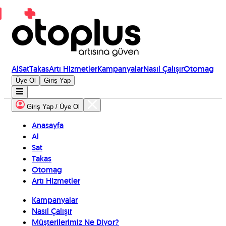
Al
Sat
Takas
Artı Hizmetler
Kampanyalar
Nasıl Çalışır
Otomag
Üye Ol
Giriş Yap
Giriş Yap / Üye Ol
Anasayfa
Al
Sat
Takas
Otomag
Artı Hizmetler
Kampanyalar
Nasıl Çalışır
Müşterilerimiz Ne Diyor?