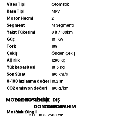
Otomatik
Vites Tipi
MPV
Kasa Tipi
2
Motor Hacmi
M Segmenti
Segment
8 lt / 100km
Yakıt Tüketimi
101 Kw
Güç
189
Tork
Önden Çekiş
Çekiş
1290 Kg
Ağırlık
1815 Kg
Yük kapasitesi
196 km/s
Son Sürat
10.2 sn
0-100 hızlanma değeri
190 g/km
CO2 emisyon değeri
MOTOR
EKONOMİ
BOYUTLAR
TEKNİK
İÇ
DIŞ
DONANIM
DONANIM
DONANIM
Motor
Yakıt
Dingil
2 LT
10.8
2580 cm