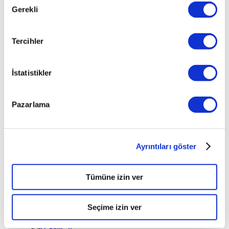
EXTREME 1.6
Gerekli
Seçimi
16V OV
SCENIC II 1.9
DCI 120
Tercihler
SCENIC II
AUTHENTIQUE
1.6 16V
İstatistikler
SCENIC II
DYNAMIQUE
Pazarlama
1.6 16V
SCENIC II
EXPRESSION
1.5 DCI (100)
Ayrıntıları göster
SCENIC II
EXPRESSION
Tümüne izin ver
1.6 16V
SCENIC II
EXPRESSION
Seçime izin ver
1.6 16V OV