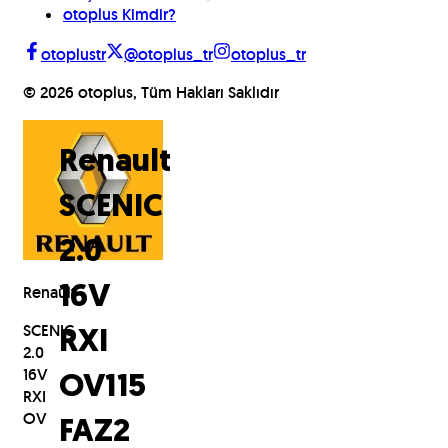
otoplus Kimdir?
otoplustr
@otoplus_tr
otoplus_tr
©
2026
otoplus, Tüm Hakları Saklıdır
Renault
SCENIC
2.0
Renault
16V
SCENIC
RXI
2.0
16V
OV
115
RXI
OV
FAZ2