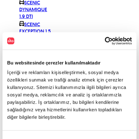
SCENIC
DYNAMIQUE
1.9 DTI
SCENIC
EXCEPTION 1.5
DCI (100)
SCENIC
EXCEPTION 1.6
16V
Bu websitesinde çerezler kullanılmaktadır
SCENIC
İçeriği ve reklamları kişiselleştirmek, sosyal medya
EXPRESSION
özellikleri sunmak ve trafiği analiz etmek için çerezler
1.6 16V
kullanıyoruz. Sitemizi kullanımınızla ilgili bilgileri ayrıca
SCENIC
sosyal medya, reklamcılık ve analiz iş ortaklarımızla
EXTREME 1.5
paylaşabiliriz. İş ortaklarımız, bu bilgileri kendilerine
DCI (100)
sağladığınız veya hizmetlerini kullanırken topladıkları
SCENIC
diğer bilgilerle birleştirebilir.
EXTREME 1.6
16V
SCENIC
Onay