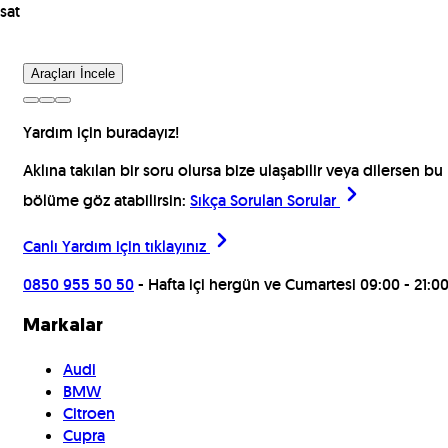
sat
Araçları İncele
Yardım için buradayız!
Aklına takılan bir soru olursa bize ulaşabilir veya dilersen bu
bölüme göz atabilirsin:
Sıkça Sorulan Sorular
Canlı Yardım için
tıklayınız
0850 955 50 50
- Hafta içi hergün ve Cumartesi 09:00 - 21:0
Markalar
Audi
BMW
Citroen
Cupra