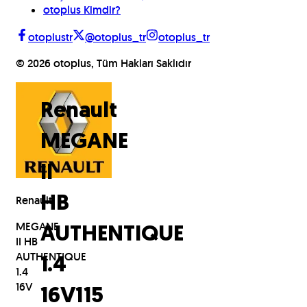
otoplus Kimdir?
otoplustr
@otoplus_tr
otoplus_tr
©
2026
otoplus, Tüm Hakları Saklıdır
Renault
MEGANE
II
Renault
HB
MEGANE
AUTHENTIQUE
II HB
AUTHENTIQUE
1.4
1.4
16V
16V
115