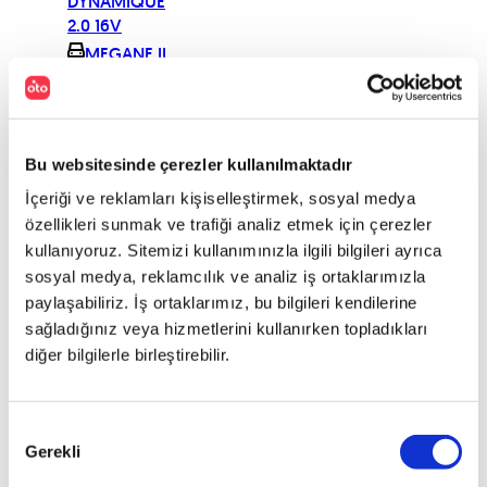
DYNAMIQUE
2.0 16V
MEGANE II
HB
EXPRESSION
PLUS 1.6 16V
MEGANE II
Bu websitesinde çerezler kullanılmaktadır
HB
İçeriği ve reklamları kişiselleştirmek, sosyal medya
EXPRESSION
PLUS 1.6 16V
özellikleri sunmak ve trafiği analiz etmek için çerezler
OV
kullanıyoruz. Sitemizi kullanımınızla ilgili bilgileri ayrıca
MEGANE II
sosyal medya, reklamcılık ve analiz iş ortaklarımızla
HB EXTREME 2
paylaşabiliriz. İş ortaklarımız, bu bilgileri kendilerine
1.5 DCI (80)
sağladığınız veya hizmetlerini kullanırken topladıkları
MEGANE II
diğer bilgilerle birleştirebilir.
HB EXTREME 2
1.6 16V
MEGANE III
Onay
Gerekli
CC 1.4 130
Seçimi
MEGANE III