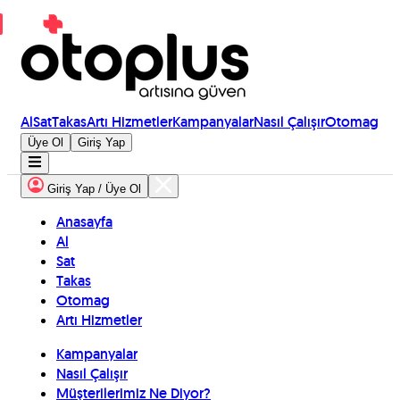
Al
Sat
Takas
Artı Hizmetler
Kampanyalar
Nasıl Çalışır
Otomag
Üye Ol
Giriş Yap
Giriş Yap / Üye Ol
Anasayfa
Al
Sat
Takas
Otomag
Artı Hizmetler
Kampanyalar
Nasıl Çalışır
Müşterilerimiz Ne Diyor?