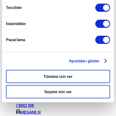
COUPE 1.5 DCI
Tercihler
(105)
DYNAMIQUE
MEGANE III
İstatistikler
COUPE 1.6 16V
DYNAMIQUE
Pazarlama
MEGANE III
COUPE COLOR
EDITION 1.4T
130
Ayrıntıları göster
MEGANE III
COUPE COLOR
EDITION 1.5 110
Tümüne izin ver
E5
MEGANE III
Seçime izin ver
COUPE
COLOREDITION
1.5DCI 105
MEGANE III