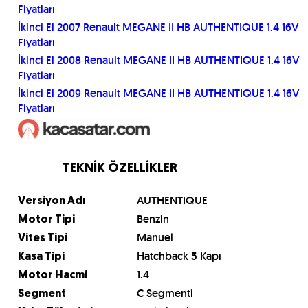
Fiyatları
İkinci El
2007
Renault
MEGANE II HB AUTHENTIQUE 1.4 16V
Fiyatları
İkinci El
2008
Renault
MEGANE II HB AUTHENTIQUE 1.4 16V
Fiyatları
İkinci El
2009
Renault
MEGANE II HB AUTHENTIQUE 1.4 16V
Fiyatları
TEKNİK ÖZELLİKLER
AUTHENTIQUE
Versiyon Adı
Benzin
Motor Tipi
Manuel
Vites Tipi
Hatchback 5 Kapı
Kasa Tipi
1.4
Motor Hacmi
C Segmenti
Segment