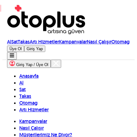
Al
Sat
Takas
Artı Hizmetler
Kampanyalar
Nasıl Çalışır
Otomag
Üye Ol
Giriş Yap
Giriş Yap / Üye Ol
Anasayfa
Al
Sat
Takas
Otomag
Artı Hizmetler
Kampanyalar
Nasıl Çalışır
Müşterilerimiz Ne Diyor?