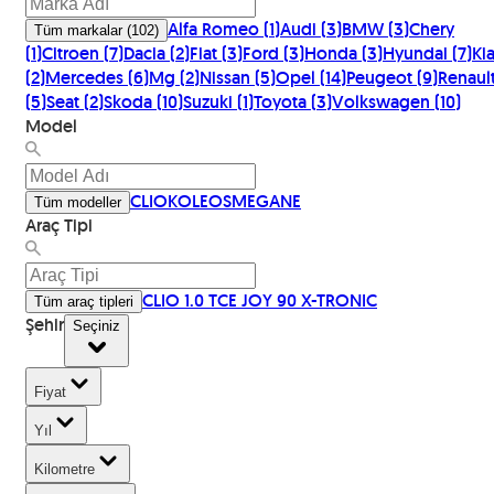
Alfa Romeo
(
1
)
Audi
(
3
)
BMW
(
3
)
Chery
Tüm markalar
(
102
)
(
1
)
Citroen
(
7
)
Dacia
(
2
)
Fiat
(
3
)
Ford
(
3
)
Honda
(
3
)
Hyundai
(
7
)
Kia
(
2
)
Mercedes
(
6
)
Mg
(
2
)
Nissan
(
5
)
Opel
(
14
)
Peugeot
(
9
)
Renault
(
5
)
Seat
(
2
)
Skoda
(
10
)
Suzuki
(
1
)
Toyota
(
3
)
Volkswagen
(
10
)
Model
CLIO
KOLEOS
MEGANE
Tüm modeller
Araç Tipi
CLIO 1.0 TCE JOY 90 X-TRONIC
Tüm araç tipleri
Şehir
Seçiniz
Fiyat
Yıl
Kilometre