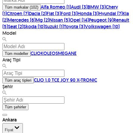
Alfa Romeo
(
1
)
Audi
(
3
)
BMW
(
3
)
Chery
Tüm markalar
(
102
)
(
1
)
Citroen
(
7
)
Dacia
(
2
)
Fiat
(
3
)
Ford
(
3
)
Honda
(
3
)
Hyundai
(
7
)
Kia
(
2
)
Mercedes
(
6
)
Mg
(
2
)
Nissan
(
5
)
Opel
(
14
)
Peugeot
(
9
)
Renault
(
5
)
Seat
(
2
)
Skoda
(
10
)
Suzuki
(
1
)
Toyota
(
3
)
Volkswagen
(
10
)
Model
CLIO
KOLEOS
MEGANE
Tüm modeller
Araç Tipi
CLIO 1.0 TCE JOY 90 X-TRONIC
Tüm araç tipleri
Şehir
Tüm şehirler
Ankara
Fiyat