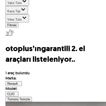
Yakıt Türü
Kasa Tipi
Vites Türü
Filtrele
otoplus’ın
garantili 2. el
araçları listeleniyor..
1
araç bulundu
Marka
:
Renault
Model
:
CLIO
Tümünü Temizle