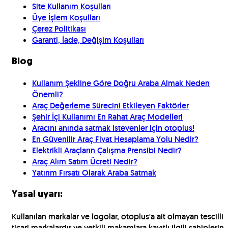
Site Kullanım Koşulları
Üye İşlem Koşulları
Çerez Politikası
Garanti, İade, Değişim Koşulları
Blog
Kullanım Şekline Göre Doğru Araba Almak Neden
Önemli?
Araç Değerleme Sürecini Etkileyen Faktörler
Şehir İçi Kullanımı En Rahat Araç Modelleri
Aracını anında satmak isteyenler için otoplus!
En Güvenilir Araç Fiyat Hesaplama Yolu Nedir?
Elektrikli Araçların Çalışma Prensibi Nedir?
Araç Alım Satım Ücreti Nedir?
Yatırım Fırsatı Olarak Araba Satmak
Yasal uyarı:
Kullanılan markalar ve logolar, otoplus'a ait olmayan tescilli
ticari markalardır ve yetkili makamlara kayıtlı ilgili sahiplerin