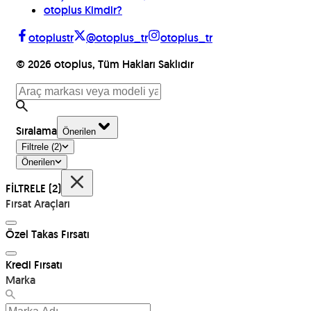
otoplus Kimdir?
otoplustr
@otoplus_tr
otoplus_tr
©
2026
otoplus, Tüm Hakları Saklıdır
Sıralama
Önerilen
Filtrele
(2)
Önerilen
FİLTRELE
(2)
Fırsat Araçları
Özel Takas Fırsatı
Kredi Fırsatı
Marka