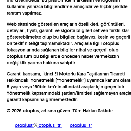
mülkiyetindedir. Bu platformda markaların ve logoların
kullanımı yalnızca bilgilendirme amaçlıdır ve hiçbir şekilde
tanıtım yapılmaz.
Web sitesinde gösterilen araçların özellikleri, görüntüleri,
detayları, fiyatı, garanti ve sigorta bilgileri sehven farklılıklar
gösterebilmekte olup bu bilgiler, bağlayıcı, kesin ve geçerli
bir teklif niteliği taşımamaktadır. Araçlarla ilgili otoplus
lokasyonlarında sağlanan bilgiler nihai ve geçerli olup
otoplus tüm bu bilgilerde önceden haber vermeksizin
değişiklik yapma hakkına sahiptir.
Garanti kapsamı, İkinci El Motorlu Kara Taşıtlarının Ticareti
Hakkındaki Yönetmelik (“Yönetmelik”) uyarınca kanuni olara
8 yaşın veya 160bin km'nin altındaki araçlar için geçerlidir.
Yönetmelik kapsamındaki şartları/limitleri sağlamayan araçla
garanti kapsamına girmemektedir.
©
2026
otoplus, artısına güven. Tüm Hakları Saklıdır
otoplustr
otoplus_tr
otoplus_tr