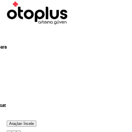
para
sat
Araçları İncele