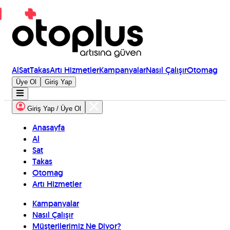
Al
Sat
Takas
Artı Hizmetler
Kampanyalar
Nasıl Çalışır
Otomag
Üye Ol
Giriş Yap
Giriş Yap / Üye Ol
Anasayfa
Al
Sat
Takas
Otomag
Artı Hizmetler
Kampanyalar
Nasıl Çalışır
Müşterilerimiz Ne Diyor?