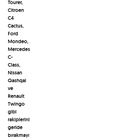
Tourer,
Citroen
C4
Cactus,
Ford
Mondeo,
Mercedes
C-
Class,
Nissan
Qashqai
ve
Renault
Twingo
gibi
rakiplerini
geride
b
ı
rakmay
ı