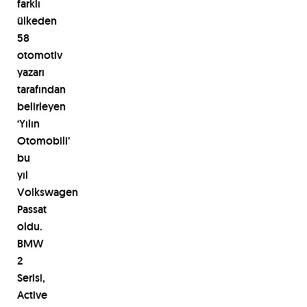
farkl
ı
ü
lkeden
58
otomotiv
yazar
ı
taraf
ı
ndan
belirleyen
‘
Y
ı
l
ı
n
Otomobili
’
bu
y
ı
l
Volkswagen
Passat
oldu.
BMW
2
Serisi,
Active