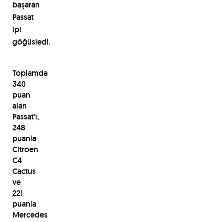
ba
ş
aran
Passat
ipi
g
öğü
sledi.
Toplamda
340
puan
alan
Passat’ı,
248
puanla
Citroen
C4
Cactus
ve
221
puanla
Mercedes