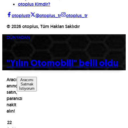
otoplus Kimdir?
otoplustr
@otoplus_tr
otoplus_tr
©
2026
otoplus, Tüm Hakları Saklıdır
DÜNYADAN
03.03.2015
''Yılın Otomobili'' belli oldu
Aracınızı
Aracımı
Satmak
anında
İstiyorum
satın,
paranızı
nakit
alın!
22