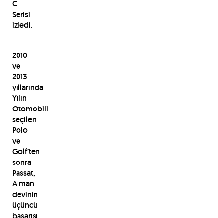
C
Serisi
izledi.
2010
ve
2013
yıllarında
Yılın
Otomobili
seçilen
Polo
ve
Golf’ten
sonra
Passat,
Alman
devinin
üçüncü
başarısı