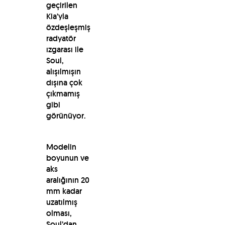
geçirilen
Kia’yla
özdeşleşmiş
radyatör
ızgarası ile
Soul,
alışılmışın
dışına çok
çıkmamış
gibi
görünüyor.
Modelin
boyunun ve
aks
aralığının 20
mm kadar
uzatılmış
olması,
Soul’dan