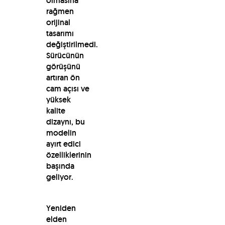
olmasına
rağmen
orijinal
tasarımı
değiştirilmedi.
Sürücünün
görüşünü
artıran ön
cam açısı ve
yüksek
kalite
dizaynı, bu
modelin
ayırt edici
özelliklerinin
başında
geliyor.
Yeniden
elden