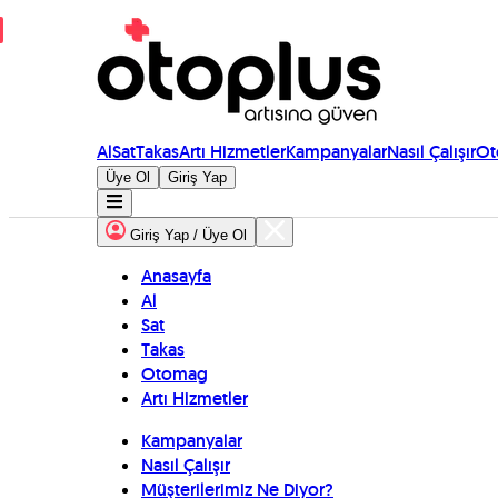
Al
Sat
Takas
Artı Hizmetler
Kampanyalar
Nasıl Çalışır
Ot
Üye Ol
Giriş Yap
Giriş Yap / Üye Ol
Anasayfa
Al
Sat
Takas
Otomag
Artı Hizmetler
Kampanyalar
Nasıl Çalışır
Müşterilerimiz Ne Diyor?