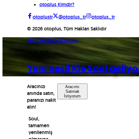
otoplus Kimdir?
otoplustr
@otoplus_tr
otoplus_tr
©
2026
otoplus, Tüm Hakları Saklıdır
SEKTÖRDEN
DÜNYADAN
24.10.2015
Yeni nesil Kia Soul geliyo
Aracınızı
Aracımı
Satmak
anında satın,
İstiyorum
paranızı nakit
alın!
Soul,
tamamen
yenilenmiş