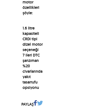
motor
özellikleri
şöyle:
1.6 litre
kapasiteli
CRDi tipi
dizel motor
seçeneği
7 ileri DTC
şanzıman
%20
civarlarında
yakıt
tasarrufu
opsiyonu
PAYLAŞ