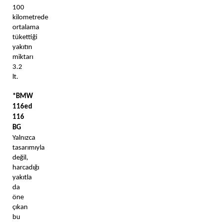
100 
kilometrede 
ortalama 
tükettiği 
yakıtın 
miktarı 
3.2 
lt. 
*BMW 
116ed 
116 
BG
Yalnızca 
tasarımıyla 
değil, 
harcadığı 
yakıtla 
da 
öne 
çıkan 
bu 