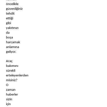
öncelikle 
güvenliğiniz 
tehdit 
ettiği 
gibi 
yakıtınızı 
da 
boşa 
harcamak 
anlamına 
geliyor. 
Araç 
bakımını 
sürekli 
erteleyenlerden 
misiniz? 
O 
zaman 
haberler 
sizin 
için 