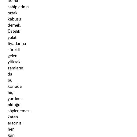
araba 
sahiplerinin 
ortak 
kabusu 
demek. 
Üstelik 
yakıt 
fiyatlarına 
sürekli 
gelen 
yüksek 
zamların 
da 
bu 
konuda 
hiç 
yardımcı 
olduğu 
söylenemez. 
Zaten 
aracınızı 
her 
gün 