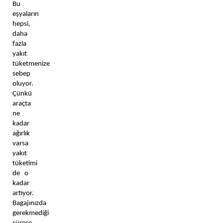
Bu 
eşyaların 
hepsi, 
daha 
fazla 
yakıt 
tüketmenize 
sebep 
oluyor. 
Çünkü 
araçta 
ne 
kadar 
ağırlık 
varsa 
yakıt 
tüketimi 
de o 
kadar 
artıyor. 
Bagajınızda 
gerekmediği 