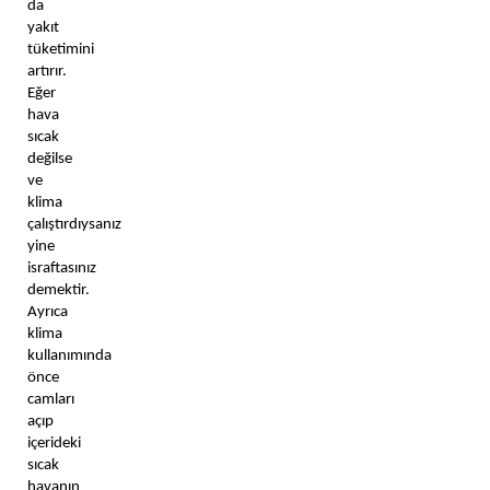
da 
yakıt 
tüketimini 
artırır. 
Eğer 
hava 
sıcak 
değilse 
ve 
klima 
çalıştırdıysanız 
yine 
israftasınız 
demektir. 
Ayrıca 
klima 
kullanımında 
önce 
camları 
açıp 
içerideki 
sıcak 
havanın 