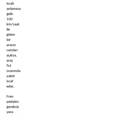
israfı 
anlamına 
gelir. 
100 
km/saat 
ile 
giden 
bir 
aracın 
camları 
açıksa, 
araç 
%4 
oranında 
yakıtı 
israf 
eder. 
Fren 
pedalını 
gereksiz 
yere 