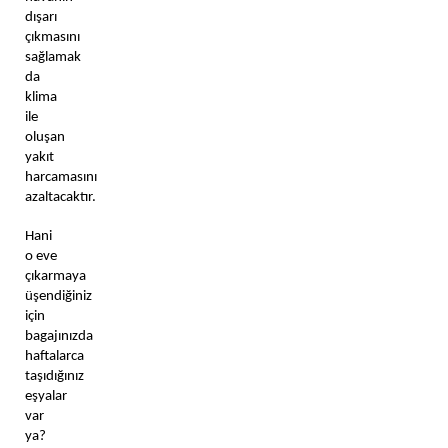
dışarı 
çıkmasını 
sağlamak 
da 
klima 
ile 
oluşan 
yakıt 
harcamasını 
azaltacaktır. 
Hani 
o eve 
çıkarmaya 
üşendiğiniz 
için 
bagajınızda 
haftalarca 
taşıdığınız 
eşyalar 
var 
ya? 