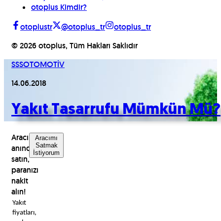
otoplus Kimdir?
otoplustr
@otoplus_tr
otoplus_tr
©
2026
otoplus, Tüm Hakları Saklıdır
SSS
OTOMOTİV
14.06.2018
Yakıt Tasarrufu Mümkün Mü?
Aracınızı
Aracımı
Satmak
anında
İstiyorum
satın,
paranızı
nakit
alın!
Yakıt 
fiyatları, 