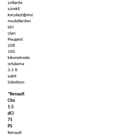
yollarda 
sürekli 
karşılaştığımız 
modellerden 
biri 
olan 
Peugeot 
208 
100 
kilometrede 
ortalama 
3.5 lt 
yakıt 
tüketiyor. 
*Renault 
Clio 
1.5 
dCi 
75 
PS
Renault 