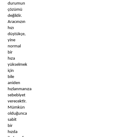
durumun 
çözümü 
değildir. 
Aracınızın 
hızı 
düştükçe, 
yine 
normal 
bir 
hıza 
yükselmek 
için 
bile 
aniden 
hızlanmanıza 
sebebiyet 
verecektir. 
Mümkün 
olduğunca 
sabit 
bir 
hızda 