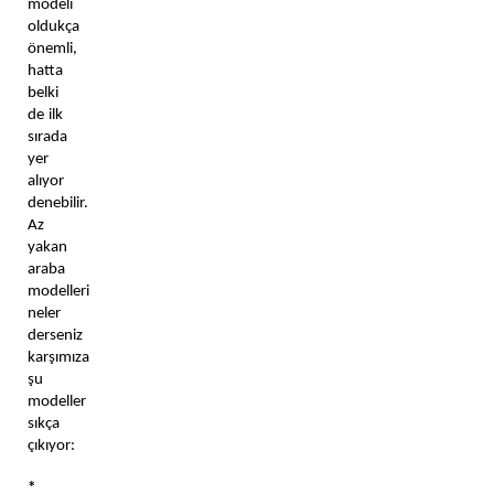
modeli 
oldukça 
önemli, 
hatta 
belki 
de ilk 
sırada 
yer 
alıyor 
denebilir. 
Az 
yakan 
araba 
modelleri 
neler 
derseniz 
karşımıza 
şu 
modeller 
sıkça 
çıkıyor: 
* 