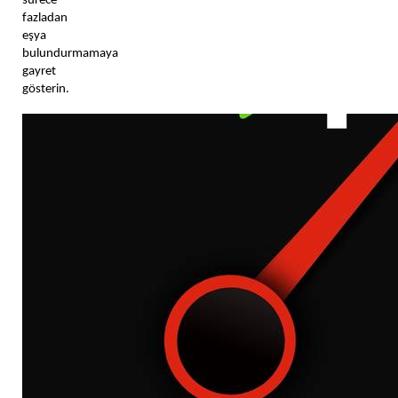
sürece 
fazladan 
eşya 
bulundurmamaya 
gayret 
gösterin. 