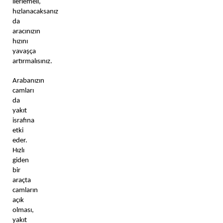
ilerlemeli, 
hızlanacaksanız 
da 
aracınızın 
hızını 
yavaşça 
artırmalısınız. 
Arabanızın 
camları 
da 
yakıt 
israfına 
etki 
eder. 
Hızlı 
giden 
bir 
araçta 
camların 
açık 
olması, 
yakıt 