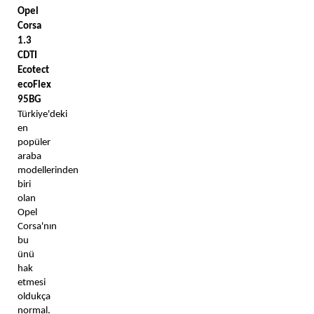
Opel 
Corsa 
1.3 
CDTI 
Ecotect 
ecoFlex 
95BG
Türkiye'deki 
en 
popüler 
araba 
modellerinden 
biri 
olan 
Opel 
Corsa'nın 
bu 
ünü 
hak 
etmesi 
oldukça 
normal. 