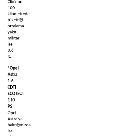
Clio'nun 
100 
kilometrede 
tükettiği 
ortalama 
yakıt 
miktarı 
ise 
3.6 
lt.
*Opel 
Astra 
1.6 
CDTI 
ECOTECT 
110 
PS 
Opel 
Astra'ya 
baktığımızda 
ise 