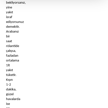
bekliyorsanız, 
yine 
yakıt 
israf 
ediyorsunuz 
demektir. 
Arabanız 
bir 
saat 
rölantide 
çalışsa, 
fazladan 
ortalama 
1lt 
yakıt 
tüketir. 
Kışın 
1-2 
dakika, 
güzel 
havalarda 
ise 