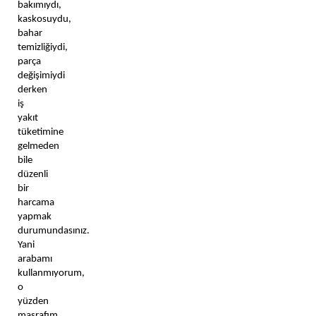
bakımıydı, 
kaskosuydu, 
bahar 
temizliğiydi, 
parça 
değişimiydi 
derken 
iş 
yakıt 
tüketimine 
gelmeden 
bile 
düzenli 
bir 
harcama 
yapmak 
durumundasınız. 
Yani 
arabamı 
kullanmıyorum, 
o 
yüzden 
masrafım 