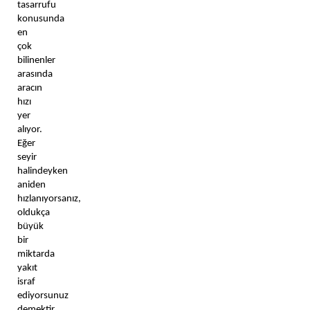
tasarrufu 
konusunda 
en 
çok 
bilinenler 
arasında 
aracın 
hızı 
yer 
alıyor. 
Eğer 
seyir 
halindeyken 
aniden 
hızlanıyorsanız, 
oldukça 
büyük 
bir 
miktarda 
yakıt 
israf 
ediyorsunuz 
demektir. 