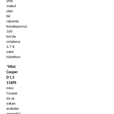
yine 
makul 
olan 
bir 
rakamla 
karşılaşıyoruz. 
100 
km'de 
ortalama 
3.7 lt 
yakıt 
tüketiyor. 
*Mini 
Cooper 
D 1.5 
116PS 
Mini 
Cooper 
da az 
yakan 
arabalar 
arasında! 