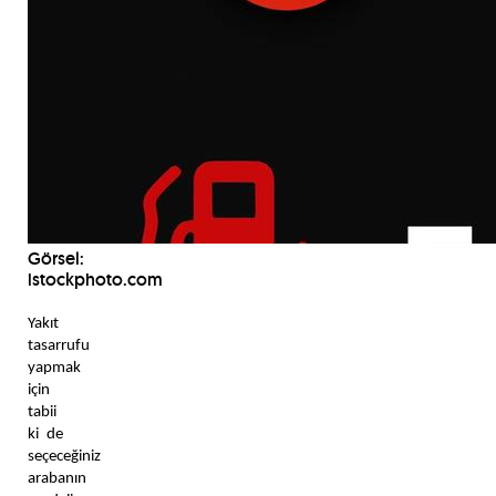
Görsel:
istockphoto.com
Yakıt 
tasarrufu 
yapmak 
için 
tabii 
ki de 
seçeceğiniz 
arabanın 