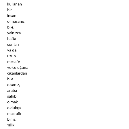
kullanan 
bir 
insan 
olmasanız 
bile, 
yalnızca 
hafta 
sonları 
ya da 
uzun 
mesafe 
yolculuğuna 
çıkanlardan 
bile 
olsanız, 
araba 
sahibi 
olmak 
oldukça 
masraflı 
bir iş. 
Yıllık 