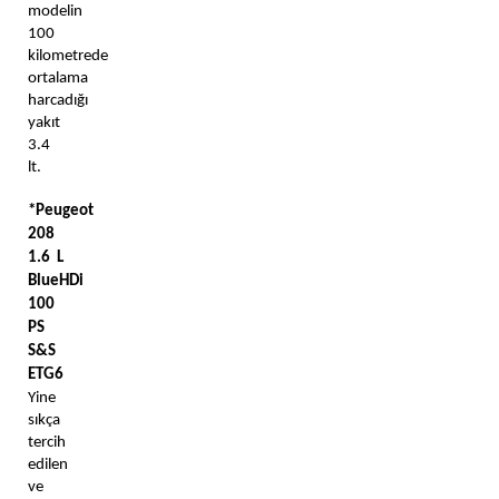
modelin 
100 
kilometrede 
ortalama 
harcadığı 
yakıt 
3.4 
lt. 
*Peugeot 
208 
1.6 L 
BlueHDi 
100 
PS 
S&S 
ETG6
Yine 
sıkça 
tercih 
edilen 
ve 