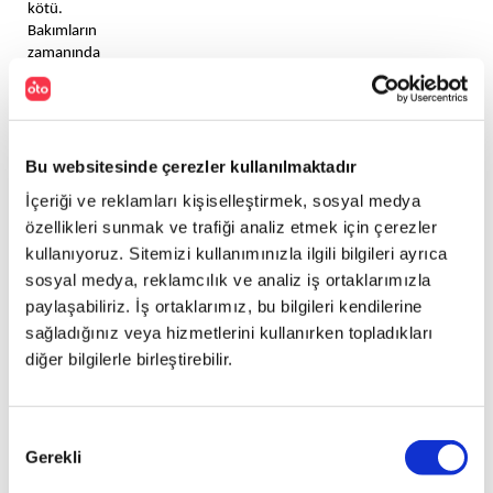
kötü. 
Bakımların 
zamanında 
yapılmaması 
da 
araç 
yakıt 
tüketimine 
Bu websitesinde çerezler kullanılmaktadır
etkileyen 
İçeriği ve reklamları kişiselleştirmek, sosyal medya
durumlardan 
özellikleri sunmak ve trafiği analiz etmek için çerezler
biri. 
Üstelik 
kullanıyoruz. Sitemizi kullanımınızla ilgili bilgileri ayrıca
yalnızca 
sosyal medya, reklamcılık ve analiz iş ortaklarımızla
yakıt 
paylaşabiliriz. İş ortaklarımız, bu bilgileri kendilerine
israfını 
sağladığınız veya hizmetlerini kullanırken topladıkları
değil, 
diğer bilgilerle birleştirebilir.
arabanızın 
ömrünü 
de 
etkiliyor. 
Onay
Motor 
Gerekli
Seçimi
yapı, 