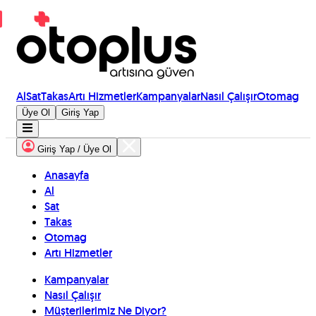
Al
Sat
Takas
Artı Hizmetler
Kampanyalar
Nasıl Çalışır
Otomag
Üye Ol
Giriş Yap
Giriş Yap / Üye Ol
Anasayfa
Al
Sat
Takas
Otomag
Artı Hizmetler
Kampanyalar
Nasıl Çalışır
Müşterilerimiz Ne Diyor?