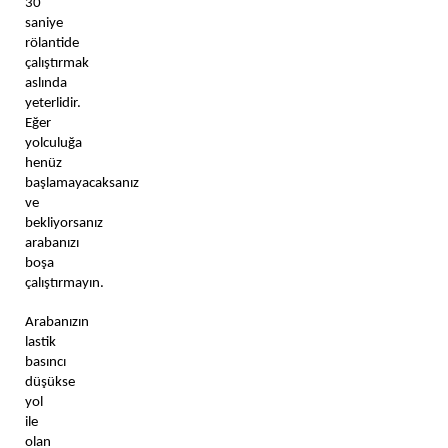
30 
saniye 
rölantide 
çalıştırmak 
aslında 
yeterlidir. 
Eğer 
yolculuğa 
henüz 
başlamayacaksanız 
ve 
bekliyorsanız 
arabanızı 
boşa 
çalıştırmayın. 
Arabanızın 
lastik 
basıncı 
düşükse 
yol 
ile 
olan 