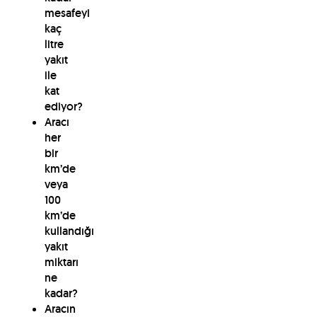
mesafeyi
kaç
litre
yakıt
ile
kat
ediyor?
Aracı
her
bir
km’de
veya
100
km’de
kullandığı
yakıt
miktarı
ne
kadar?
Aracın