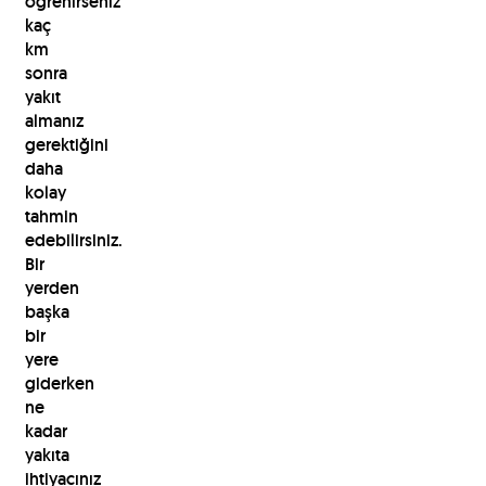
öğrenirseniz
kaç
km
sonra
yakıt
almanız
gerektiğini
daha
kolay
tahmin
edebilirsiniz.
Bir
yerden
başka
bir
yere
giderken
ne
kadar
yakıta
ihtiyacınız