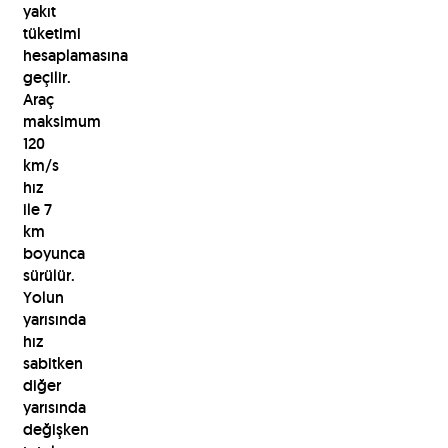
yakıt
tüketimi
hesaplamasına
geçilir.
Araç
maksimum
120
km/s
hız
ile 7
km
boyunca
sürülür.
Yolun
yarısında
hız
sabitken
diğer
yarısında
değişken