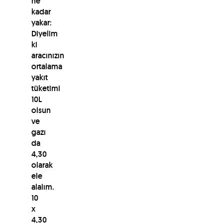
ne
kadar
yakar:
Diyelim
ki
aracınızın
ortalama
yakıt
tüketimi
10L
olsun
ve
gazı
da
4,30
olarak
ele
alalım.
10
x
4,30