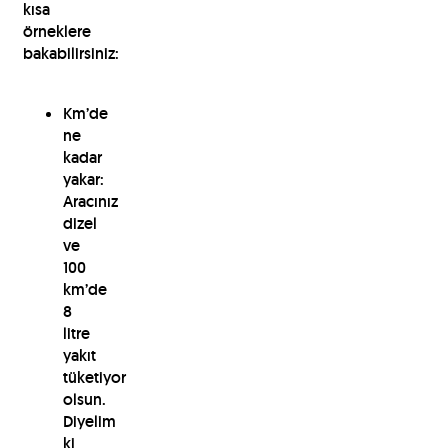
kısa
örneklere
bakabilirsiniz:
Km’de
ne
kadar
yakar:
Aracınız
dizel
ve
100
km’de
8
litre
yakıt
tüketiyor
olsun.
Diyelim
ki