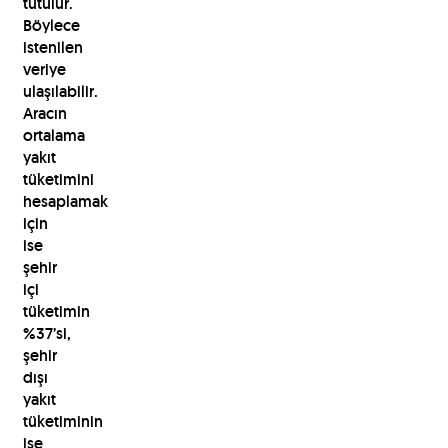
tutulur.
Böylece
istenilen
veriye
ulaşılabilir.
Aracın
ortalama
yakıt
tüketimini
hesaplamak
için
ise
şehir
içi
tüketimin
%37’si,
şehir
dışı
yakıt
tüketiminin
ise