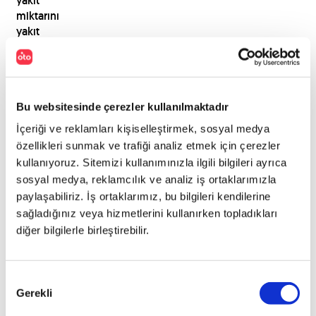
yakıt
miktarını
yakıt
aldıktan
sonra
gittiğiniz
kilometreye
Bu websitesinde çerezler kullanılmaktadır
bölebilir
ve
İçeriği ve reklamları kişiselleştirmek, sosyal medya
kilometre
özellikleri sunmak ve trafiği analiz etmek için çerezler
başına
kullanıyoruz. Sitemizi kullanımınızla ilgili bilgileri ayrıca
yakıt
sosyal medya, reklamcılık ve analiz iş ortaklarımızla
tüketimini
paylaşabiliriz. İş ortaklarımız, bu bilgileri kendilerine
bulabilirsiniz.
sağladığınız veya hizmetlerini kullanırken topladıkları
diğer bilgilerle birleştirebilir.
Yakıt
tüketimi
hesaplama
yapmak
Onay
Gerekli
araç
Seçimi
sahipleri