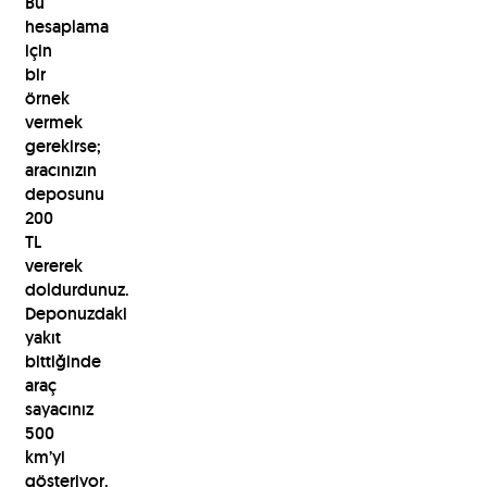
Bu
hesaplama
için
bir
örnek
vermek
gerekirse;
aracınızın
deposunu
200
TL
vererek
doldurdunuz.
Deponuzdaki
yakıt
bittiğinde
araç
sayacınız
500
km’yi
gösteriyor.