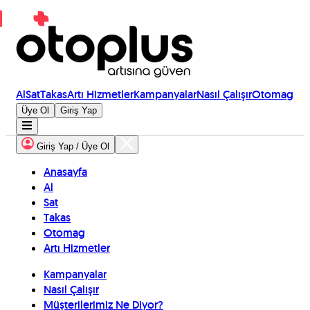
Al
Sat
Takas
Artı Hizmetler
Kampanyalar
Nasıl Çalışır
Otomag
Üye Ol
Giriş Yap
Giriş Yap / Üye Ol
Anasayfa
Al
Sat
Takas
Otomag
Artı Hizmetler
Kampanyalar
Nasıl Çalışır
Müşterilerimiz Ne Diyor?