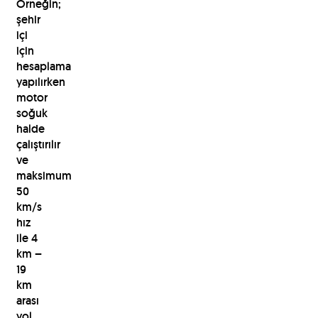
Örneğin;
şehir
içi
için
hesaplama
yapılırken
motor
soğuk
halde
çalıştırılır
ve
maksimum
50
km/s
hız
ile 4
km –
19
km
arası
yol