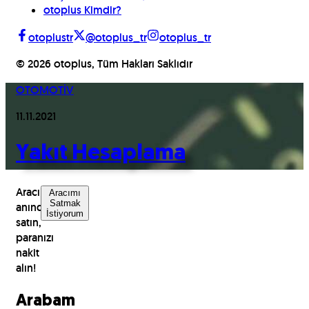
otoplus Kimdir?
otoplustr
@otoplus_tr
otoplus_tr
©
2026
otoplus, Tüm Hakları Saklıdır
OTOMOTİV
11.11.2021
Yakıt Hesaplama
Aracınızı
Aracımı
Satmak
anında
İstiyorum
satın,
paranızı
nakit
alın!
Arabam