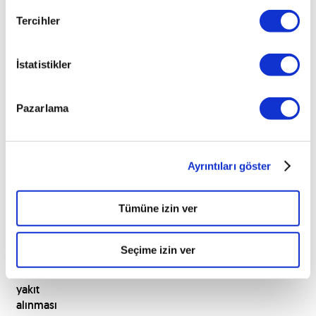
için
Tercihler
oldukça
önemlidir.
Çünkü
İstatistikler
aracın
ne
kadar
Pazarlama
yakıt
tükettiği,
ekonomik
olarak
Ayrıntıları göster
araç
sürücülerini
Tümüne izin ver
yakından
ilgilendirir.
Ayrıca
Seçime izin ver
ne
zaman
yakıt
alınması