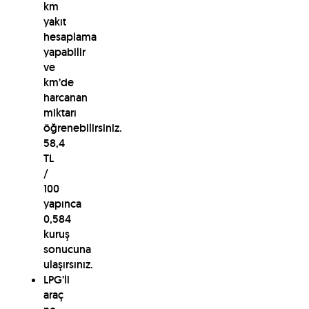
km
yakıt
hesaplama
yapabilir
ve
km’de
harcanan
miktarı
öğrenebilirsiniz.
58,4
TL
/
100
yapınca
0,584
kuruş
sonucuna
ulaşırsınız.
LPG’li
araç