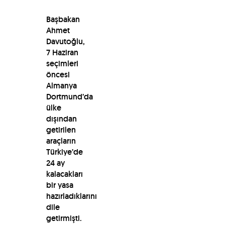
Başbakan
Ahmet
Davutoğlu,
7 Haziran
seçimleri
öncesi
Almanya
Dortmund’da
ülke
dışından
getirilen
araçların
Türkiye’de
24 ay
kalacakları
bir yasa
hazırladıklarını
dile
getirmişti.