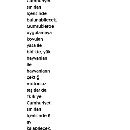
Cumhuriyeti
sınırları
içerisinde
bulunabilecek.
Gümrüklerde
uygulamaya
koyulan
yasa ile
birlikte, yük
hayvanları
ile
hayvanların
çektiği
motorsuz
taşıtlar da
Türkiye
Cumhuriyeti
sınırları
içerisinde 6
ay
kalabilecek.