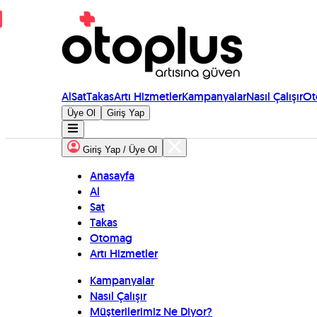
Al
Sat
Takas
Artı Hizmetler
Kampanyalar
Nasıl Çalışır
Ot
Üye Ol
Giriş Yap
Giriş Yap / Üye Ol
Anasayfa
Al
Sat
Takas
Otomag
Artı Hizmetler
Kampanyalar
Nasıl Çalışır
Müşterilerimiz Ne Diyor?