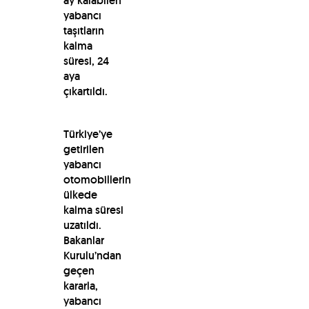
ay kalabilen
yabancı
taşıtların
kalma
süresi, 24
aya
çıkartıldı.
Türkiye’ye
getirilen
yabancı
otomobillerin
ülkede
kalma süresi
uzatıldı.
Bakanlar
Kurulu’ndan
geçen
kararla,
yabancı