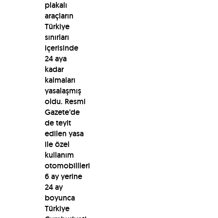
plakalı
araçların
Türkiye
sınırları
içerisinde
24 aya
kadar
kalmaları
yasalaşmış
oldu. Resmi
Gazete’de
de teyit
edilen yasa
ile özel
kullanım
otomobillleri
6 ay yerine
24 ay
boyunca
Türkiye