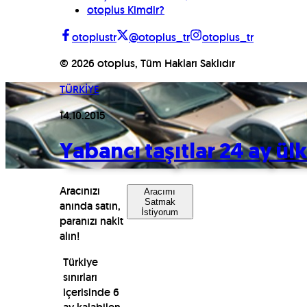
otoplus Kimdir?
otoplustr
@otoplus_tr
otoplus_tr
©
2026
otoplus, Tüm Hakları Saklıdır
TÜRKİYE
14.10.2015
Yabancı taşıtlar 24 ay ülk
Aracınızı
Aracımı
Satmak
anında satın,
İstiyorum
paranızı nakit
alın!
Türkiye
sınırları
içerisinde 6