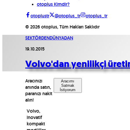
otoplus Kimdir?
otoplustr
@otoplus_tr
otoplus_tr
©
2026
otoplus, Tüm Hakları Saklıdır
SEKTÖRDEN
DÜNYADAN
19.10.2015
Volvo'dan yenilikçi üret
Aracınızı
Aracımı
Satmak
anında satın,
İstiyorum
paranızı nakit
alın!
Volvo,
inovatif
kompakt