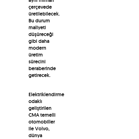
aynı mimari
çerçevede
üretilebilecek.
Bu durum
maliyeti
düşüreceği
gibi daha
modern
üretim
sürecini
beraberinde
getirecek.
Elektriklendirme
odaklı
geliştirilen
CMA temelli
otomobiller
ile Volvo,
dünya