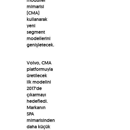
modüller
mimarisi
(CMA)
kullanarak
yeni
segment
modellerini
genişletecek.
Volvo, CMA
platformuyla
üretilecek
ilk modelini
2017'de
çıkarmayı
hedefledi.
Markanın
SPA
mimarisinden
daha küçük