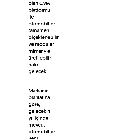
olan CMA
platformu
ile
otomobiller
tamamen
ölçeklenebilir
ve modüler
mimariyle
üretilebilir
hale
gelecek.
Markanın
planlarına
göre,
gelecek 4
yıl içinde
mevcut
otomobiller
yeni