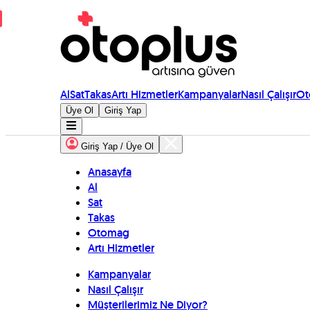
Al
Sat
Takas
Artı Hizmetler
Kampanyalar
Nasıl Çalışır
Ot
Üye Ol
Giriş Yap
Giriş Yap / Üye Ol
Anasayfa
Al
Sat
Takas
Otomag
Artı Hizmetler
Kampanyalar
Nasıl Çalışır
Müşterilerimiz Ne Diyor?