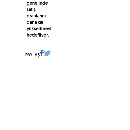
genelinde
satış
oranlarını
daha da
yükseltmeyi
hedefliyor.
PAYLAŞ