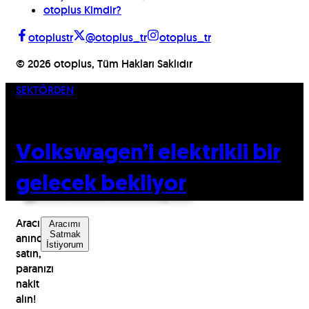
otoplus Kimdir?
otoplustr
@otoplus_tr
otoplus_tr
©
2026
otoplus, Tüm Hakları Saklıdır
SEKTÖRDEN
21.06.2016
Volkswagen’i elektrikli bir
gelecek bekliyor
Aracınızı
Aracımı
Satmak
anında
İstiyorum
satın,
paranızı
nakit
alın!