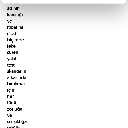
firması
adının
karıştığı
ve
itibarına
ciddi
biçimde
leke
süren
yakıt
testi
skandalını
arkasında
bırakmak
için
her
türlü
zorluğa
ve
sıkışıklığa
göğüs