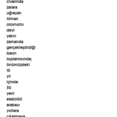
civarında
zarara
uğrayan
Alman
otomotiv
devi
yakın
zamanda
gerçekleştirdiği
basın
toplantısında;
önümüzdeki
10
yıl
içinde
30
yeni
elektrikli
arabayı
yollara
çıkarmaya