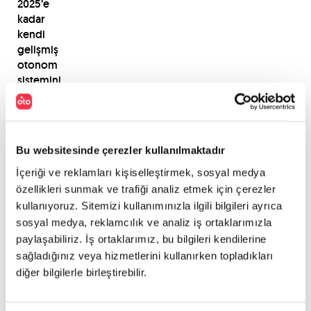
2025’e
kadar
kendi
gelişmiş
otonom
sistemini
üreterek,
yeni
ve
daha
Bu websitesinde çerezler kullanılmaktadır
gelişmiş
otomobil
İçeriği ve reklamları kişiselleştirmek, sosyal medya
çağına
özellikleri sunmak ve trafiği analiz etmek için çerezler
tam
kullanıyoruz. Sitemizi kullanımınızla ilgili bilgileri ayrıca
bir
sosyal medya, reklamcılık ve analiz iş ortaklarımızla
giriş
paylaşabiliriz. İş ortaklarımız, bu bilgileri kendilerine
yapmak
sağladığınız veya hizmetlerini kullanırken topladıkları
istiyor.
diğer bilgilerle birleştirebilir.
Bu