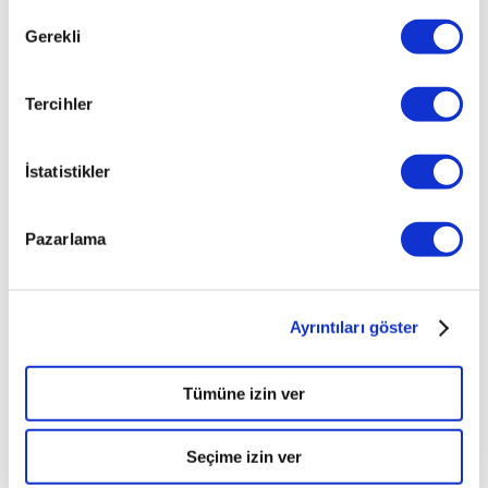
Onay
yeni
Gerekli
strateji
Seçimi
oldukça
büyük
Tercihler
bir
yatırım
gerektirecek
İstatistikler
gibi
gözüküyor.
Volkswagen’in
Pazarlama
bu
yatırımı
nereden
ve
Ayrıntıları göster
nasıl
kısarak
Tümüne izin ver
yapacağı
bilinmese
de,
Seçime izin ver
Alman