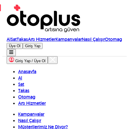
Al
Sat
Takas
Artı Hizmetler
Kampanyalar
Nasıl Çalışır
Otomag
Üye Ol
Giriş Yap
Giriş Yap / Üye Ol
Anasayfa
Al
Sat
Takas
Otomag
Artı Hizmetler
Kampanyalar
Nasıl Çalışır
Müşterilerimiz Ne Diyor?