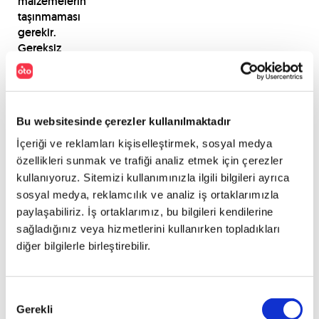
malzemelerin
taşınmaması
gerekir.
Gereksiz
eşyalardan
kurtulun,
yanınızda
taşımayın.
Bu websitesinde çerezler kullanılmaktadır
İçeriği ve reklamları kişiselleştirmek, sosyal medya
-
özellikleri sunmak ve trafiği analiz etmek için çerezler
Çocukların
kullanıyoruz. Sitemizi kullanımınızla ilgili bilgileri ayrıca
ve
sosyal medya, reklamcılık ve analiz iş ortaklarımızla
bebeklerin
paylaşabiliriz. İş ortaklarımız, bu bilgileri kendilerine
mutlaka
sağladığınız veya hizmetlerini kullanırken topladıkları
onlar
diğer bilgilerle birleştirebilir.
için
üretilmiş
konforlu
ve
Onay
Gerekli
kemerli
Seçimi