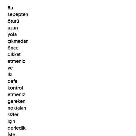
Bu
sebepten
ötürü
uzun
yola
çıkmadan
önce
dikkat
etmeniz
ve
iki
defa
kontrol
etmeniz
gereken
noktaları
sizler
için
derledik.
İşte