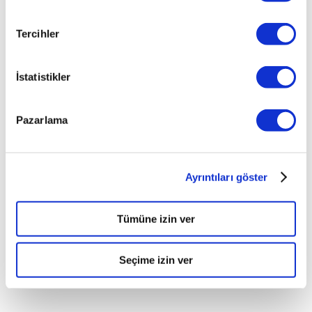
koltuklarda
seyahat
Tercihler
etmesi
sağlanmalıdır.
İstatistikler
PAYLAŞ
Pazarlama
Ayrıntıları göster
Tümüne izin ver
Seçime izin ver