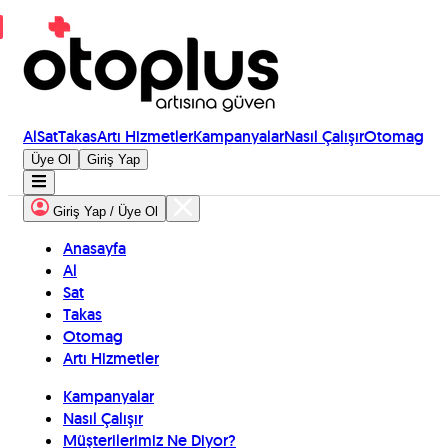
Al
Sat
Takas
Artı Hizmetler
Kampanyalar
Nasıl Çalışır
Otomag
Üye Ol
Giriş Yap
Giriş Yap / Üye Ol
Anasayfa
Al
Sat
Takas
Otomag
Artı Hizmetler
Kampanyalar
Nasıl Çalışır
Müşterilerimiz Ne Diyor?