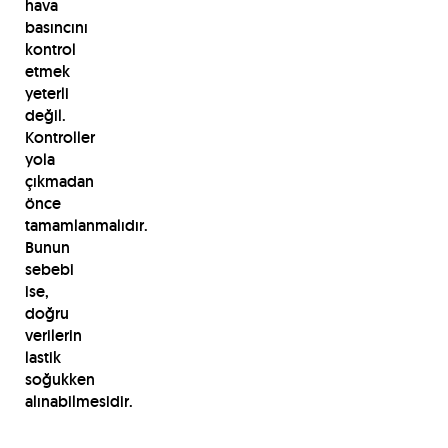
hava
basıncını
kontrol
etmek
yeterli
değil.
Kontroller
yola
çıkmadan
önce
tamamlanmalıdır.
Bunun
sebebi
ise,
doğru
verilerin
lastik
soğukken
alınabilmesidir.