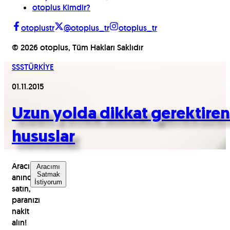
otoplus Kimdir?
otoplustr
@otoplus_tr
otoplus_tr
©
2026
otoplus, Tüm Hakları Saklıdır
SSS
TÜRKİYE
01.11.2015
Uzun yolda dikkat gerektiren
hususlar
Aracınızı
Aracımı
Satmak
anında
İstiyorum
satın,
paranızı
nakit
alın!