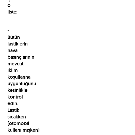
o
liste:
-
Bütün
lastiklerin
hava
basınçlarının
mevcut
iklim
koşullarına
uygunluğunu
kesinlikle
kontrol
edin.
Lastik
sıcakken
(otomobil
kullanılmışken)