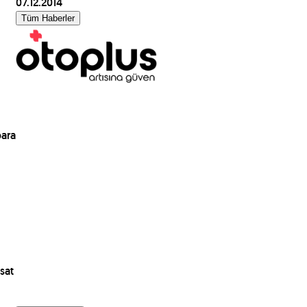
07.12.2014
Tüm Haberler
para
sat