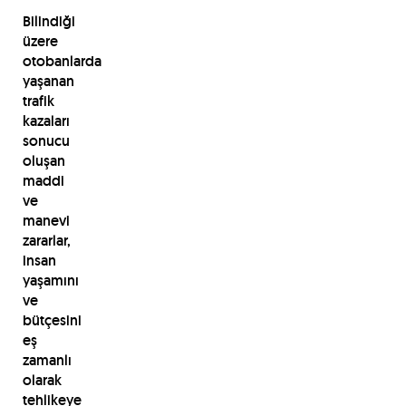
Bilindiği
üzere
otobanlarda
yaşanan
trafik
kazaları
sonucu
oluşan
maddi
ve
manevi
zararlar,
insan
yaşamını
ve
bütçesini
eş
zamanlı
olarak
tehlikeye