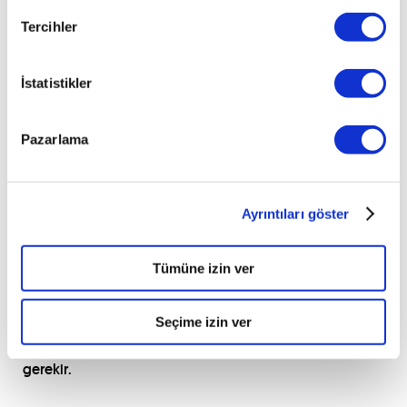
arabada
Tercihler
bulunan
donanımların
sizi
İstatistikler
rahat
ettirmesi
ve
Pazarlama
yolculuğunuzu
en
güvenli
hale
Ayrıntıları göster
getirecek
şekilde
hizmet
Tümüne izin ver
etmesi,
size
Seçime izin ver
yardımcı
olması
gerekir.