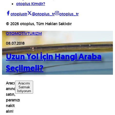
otoplus Kimdir?
otoplustr
@otoplus_tr
otoplus_tr
©
2026
otoplus, Tüm Hakları Saklıdır
OTOMOTİV
TURIZM
08.07.2018
Uzun Yol İçin Hangi Araba
Seçilmeli?
Aracınızı
Aracımı
Satmak
anında
İstiyorum
satın,
paranızı
nakit
alın!