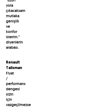
“uzun
yola
çıkacaksam
mutlaka
genişlik
ve
konfor
isterim.”
diyenlerin
arabası.
Renault
Talisman
Fiyat
/
performans
dengesi
sizin
için
vazgeçilmezse