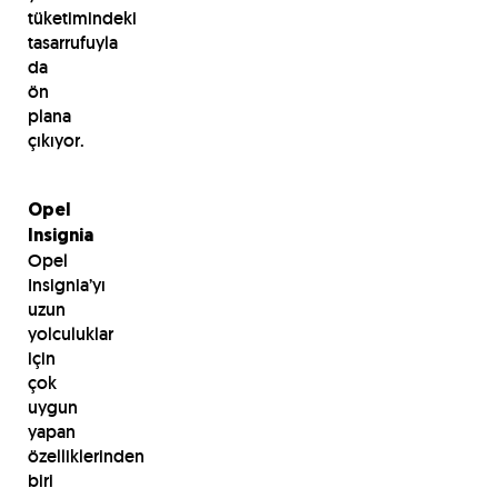
tüketimindeki
tasarrufuyla
da
ön
plana
çıkıyor.
Opel
Insignia
Opel
Insignia’yı
uzun
yolculuklar
için
çok
uygun
yapan
özelliklerinden
biri