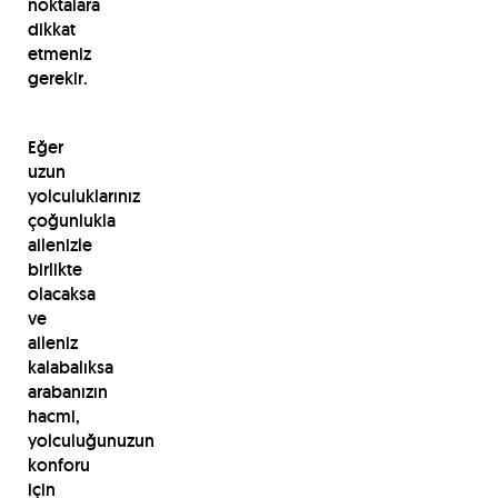
noktalara
dikkat
etmeniz
gerekir.
Eğer
uzun
yolculuklarınız
çoğunlukla
ailenizle
birlikte
olacaksa
ve
aileniz
kalabalıksa
arabanızın
hacmi,
yolculuğunuzun
konforu
için