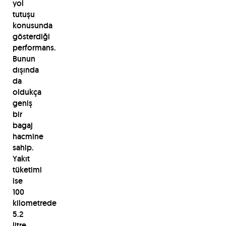
yol
tutuşu
konusunda
gösterdiği
performans.
Bunun
dışında
da
oldukça
geniş
bir
bagaj
hacmine
sahip.
Yakıt
tüketimi
ise
100
kilometrede
5.2
litre.