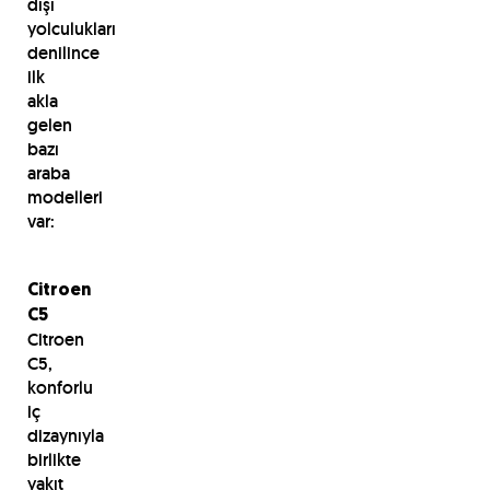
dışı
yolculukları
denilince
ilk
akla
gelen
bazı
araba
modelleri
var:
Citroen
C5
Citroen
C5,
konforlu
iç
dizaynıyla
birlikte
yakıt