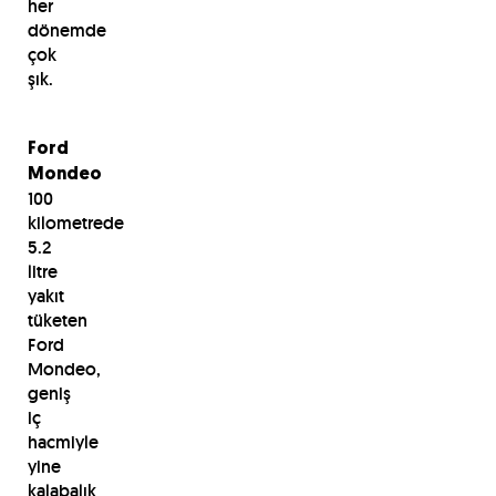
her
dönemde
çok
şık.
Ford
Mondeo
100
kilometrede
5.2
litre
yakıt
tüketen
Ford
Mondeo,
geniş
iç
hacmiyle
yine
kalabalık