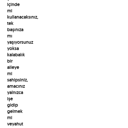
içinde
mi
kullanacaksınız,
tek
başınıza
mı
yaşıyorsunuz
yoksa
kalabalık
bir
aileye
mi
sahipsiniz,
amacınız
yalnızca
işe
gidip
gelmek
mi
veyahut