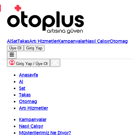
Al
Sat
Takas
Artı Hizmetler
Kampanyalar
Nasıl Çalışır
Otomag
Üye Ol
Giriş Yap
Giriş Yap / Üye Ol
Anasayfa
Al
Sat
Takas
Otomag
Artı Hizmetler
Kampanyalar
Nasıl Çalışır
Müşterilerimiz Ne Diyor?