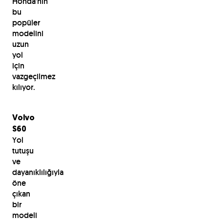
Honda’nın
bu
popüler
modelini
uzun
yol
için
vazgeçilmez
kılıyor.
Volvo
S60
Yol
tutuşu
ve
dayanıklılığıyla
öne
çıkan
bir
modeli