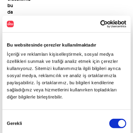
bu
da
yolculuk
boyunca
konforunuzun
maksimum
olması
Bu websitesinde çerezler kullanılmaktadır
gerektiği
İçeriği ve reklamları kişiselleştirmek, sosyal medya
anlamına
özellikleri sunmak ve trafiği analiz etmek için çerezler
gelir
kullanıyoruz. Sitemizi kullanımınızla ilgili bilgileri ayrıca
çünkü
sosyal medya, reklamcılık ve analiz iş ortaklarımızla
uzun
paylaşabiliriz. İş ortaklarımız, bu bilgileri kendilerine
yolculuklar
sağladığınız veya hizmetlerini kullanırken topladıkları
keyifli
olduğu
diğer bilgilerle birleştirebilir.
kadar
yorucudur
da.
Onay
Alanınızın
Gerekli
Seçimi
ve