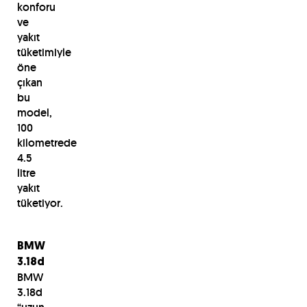
konforu
ve
yakıt
tüketimiyle
öne
çıkan
bu
model,
100
kilometrede
4.5
litre
yakıt
tüketiyor.
BMW
3.18d
BMW
3.18d