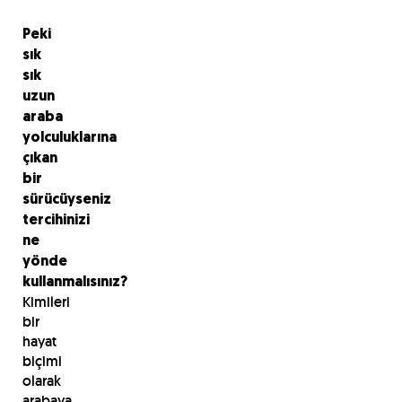
Peki
sık
sık
uzun
araba
yolculuklarına
çıkan
bir
sürücüyseniz
tercihinizi
ne
yönde
kullanmalısınız?
Kimileri
bir
hayat
biçimi
olarak
arabaya